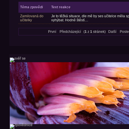
Téma zpovědi
Text reakce
Zamilovaná do
Je to těžká situace, dle mě by ses učitelce měla s
učitelky
vyhýbat. Hodně štěstí....
První Předcházející (
1
z
1
stránek) Další Posled