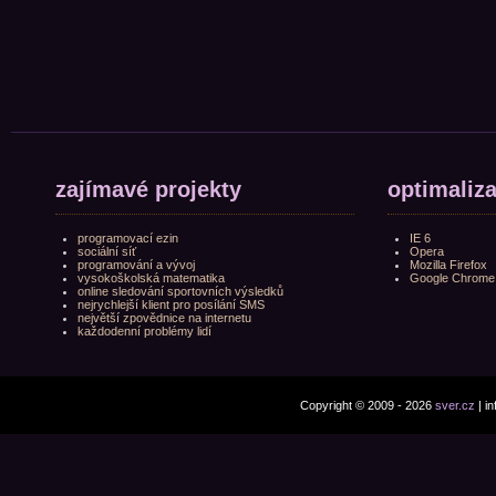
zajímavé projekty
optimaliz
programovací ezin
IE 6
sociální síť
Opera
programování a vývoj
Mozilla Firefox
vysokoškolská matematika
Google Chrome
online sledování sportovních výsledků
nejrychlejší klient pro posílání SMS
největší zpovědnice na internetu
každodenní problémy lidí
Copyright © 2009 - 2026
sver.cz
| i