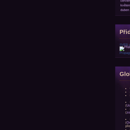
červe
květen
duben
Přid
SVER.
Propagu
Glo
(
Ud
(
zo
(
Om
pře