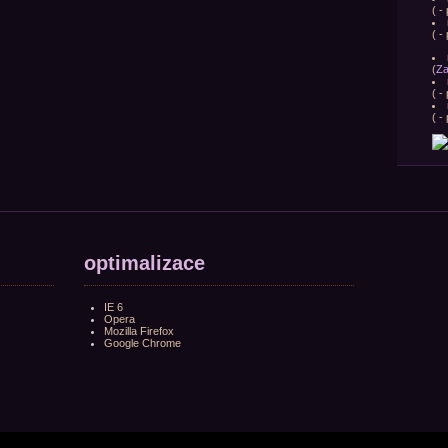
(
- 
(
- 
(
Za
(
- 
(
- 
optimalizace
IE 6
Opera
Mozilla Firefox
Google Chrome