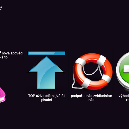
e
nová zpověď
iš to!
TOP uživatelé
největší
podpořte nás
zviditelněte
výhod
pisálci
nás
r