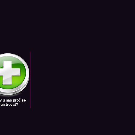
y u nás
proč se
egistrovat?