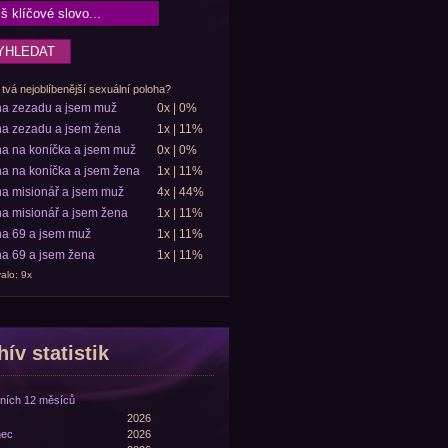
 tvá nejoblíbenější sexuální poloha?
ha zezadu a jsem muž
0x | 0%
a zezadu a jsem žena
1x | 11%
a na koníčka a jsem muž
0x | 0%
a na koníčka a jsem žena
1x | 11%
a misionář a jsem muž
4x | 44%
a misionář a jsem žena
1x | 11%
a 69 a jsem muž
1x | 11%
a 69 a jsem žena
1x | 11%
alo: 9x
ív statistik
ních 12 měsíců
2026
nec
2026