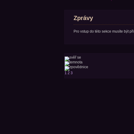
Zprávy
Pro vstup do této sekce musíte být př
1
2
3