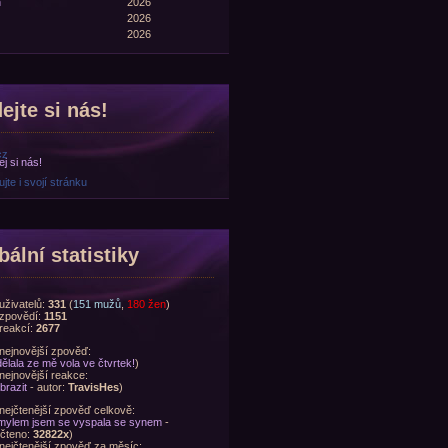
n
2026
2026
2026
ejte si nás!
cz
jte i svojí stránku
bální statistiky
uživatelů:
331
(
151 mužů
,
180 žen
)
zpovědí:
1151
reakcí:
2677
nejnovější zpověď:
ělala ze mě vola ve čtvrtek!
)
nejnovější reakce:
brazit
- autor:
TravisHes
)
nejčtenější zpověď celkově:
ylem jsem se vyspala se synem
-
čteno:
32822x
)
nejčtenější zpověď za měsíc: