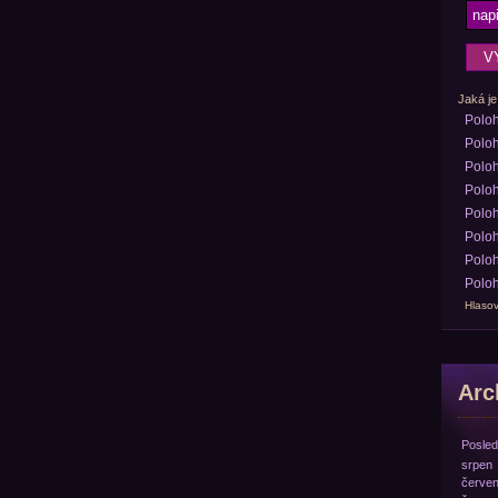
Jaká je
Polo
Poloh
Poloh
Poloh
Poloh
Poloh
Poloh
Poloh
Hlasov
Arch
Posled
srpen
červe