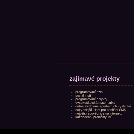
zajímavé projekty
programovací ezin
sociální síť
programování a vývoj
vysokoškolská matematika
online sledování sportovních výsledků
nejrychlejší klient pro posílání SMS
největší zpovědnice na internetu
každodenní problémy lidí