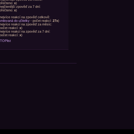
přečteno:
x
)
nejčtenější zpověď za 7 dní:
přečteno:
x
)
nejvíce reakcí na zpověď celkově:
milovaná do učitelky
- počet reakcí:
27x
)
nejvíce reakcí na zpověď za měsíc:
počet reakcí:
x
)
nejvíce reakcí na zpověď za 7 dní:
počet reakcí:
x
)