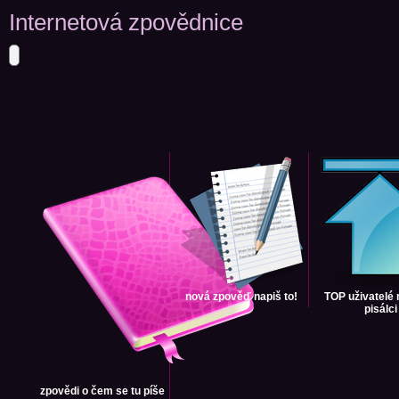
Internetová zpovědnice
nová zpověď
napiš to!
TOP uživatelé
pisálci
zpovědi
o čem se tu píše