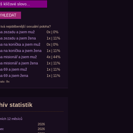
 tvá nejoblíbenější sexuální poloha?
ha zezadu a jsem muž
0x | 0%
a zezadu a jsem žena
1x | 11%
a na koníčka a jsem muž
0x | 0%
a na koníčka a jsem žena
1x | 11%
a misionář a jsem muž
4x | 44%
a misionář a jsem žena
1x | 11%
a 69 a jsem muž
1x | 11%
a 69 a jsem žena
1x | 11%
alo: 9x
ív statistik
ních 12 měsíců
2026
nec
2026