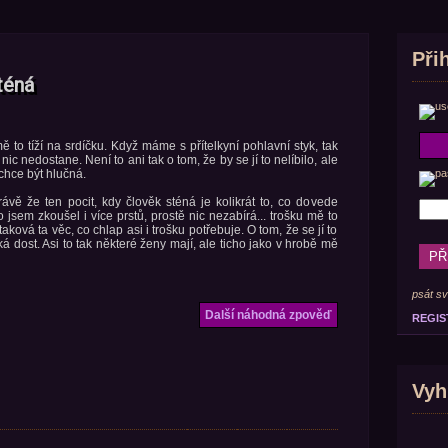
Při
téná
to tíží na srdíčku. Když máme s přítelkyní pohlavní styk, tak
c nedostane. Není to ani tak o tom, že by se jí to nelíbilo, ale
echce být hlučná.
vě že ten pocit, kdy člověk sténá je kolikrát to, co dovede
o jsem zkoušel i více prstů, prostě nic nezabírá... trošku mě to
aková ta věc, co chlap asi i trošku potřebuje. O tom, že se jí to
ká dost. Asi to tak některé ženy mají, ale ticho jako v hrobě mě
psát sv
Další náhodná zpověď
REGIS
Vyh