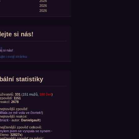
n
2026
2026
2026
ejte si nás!
cz
jte i svojí stránku
bální statistiky
uživatelů:
331
(
151 mužů
,
180 žen
)
zpovědí:
1151
reakcí:
2678
nejnovější zpověď:
ělala ze mě vola ve čtvrtek!
)
nejnovější reakce:
brazit
- autor:
Danielgault
)
nejčtenější zpověď celkově:
ylem jsem se vyspala se synem
-
čteno:
32827x
)
nejčtenější zpověď za měsíc: