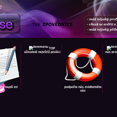
e
TOP
uživatelé
největší pisálci
nás
pro
věď
napiš to!
podpořte nás
zviditelněte
nás