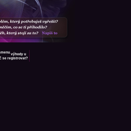
výhody u
č se registrovat?