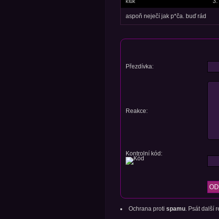
3.
kluk
aspoň neječí jak p*ča. buď rád
Přezdívka:
Reakce:
Kontrolní kód:
Ochrana proti
spamu
. Psát další