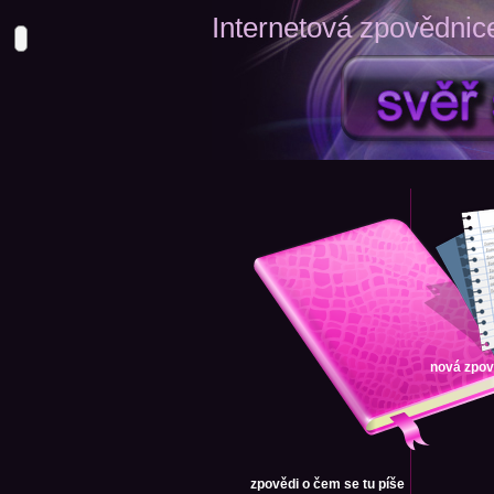
Internetová zpovědnic
nová zpo
zpovědi
o čem se tu píše