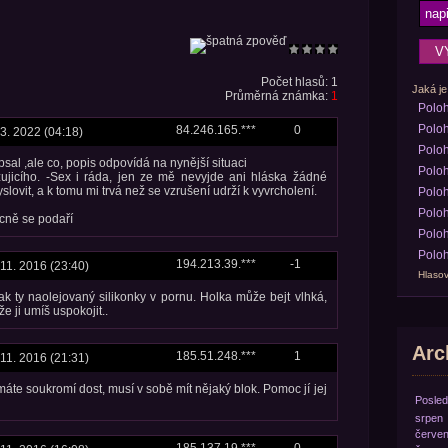
Počet hlasů: 1
Jaká je
Průměrná známka:
1
Polo
Poloh
84.246.165.***
0
 3. 2022 (04:18)
Poloh
sal ,ale co, popis odpovídá na nynější situaci
Poloh
zujicího. -Sex i ráda, jen ze mě nevyjde ani hláska žádné
lovit, a k tomu mi trvá než se vzrušení udrží k vyvrcholení.
Poloh
Poloh
cně se podaří
Poloh
Poloh
194.213.39.***
-1
 11. 2016 (23:40)
Hlasov
k ty naolejovaný silikonky v pornu. Holka může bejt vlhká,
e ji umíš uspokojit..
Arch
185.51.248.***
1
 11. 2016 (21:31)
 máte soukromí dost, musí v sobě mít nějaký blok. Pomoc jí jej
Posled
srpen
červe
185.137.19.***
0