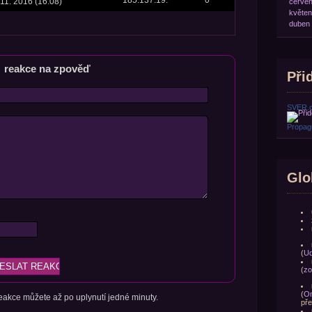
 11. 2016 (16:08)
červe
květen
duben
reakce na zpověď
Přid
SVER.
Propagu
Glo
(
Ud
(
zo
(
Om
 reakce můžete až po uplynutí jedné minuty.
pře