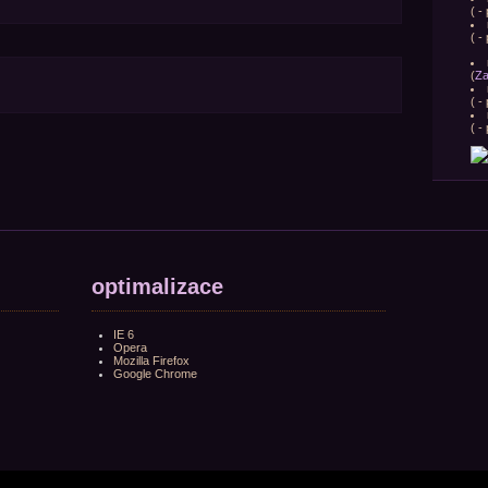
(
- 
(
- 
(
Za
(
- 
(
- 
optimalizace
IE 6
Opera
Mozilla Firefox
Google Chrome