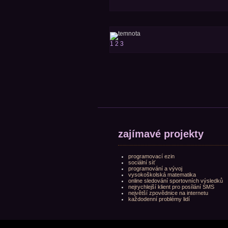
1
2
3
zajímavé projekty
programovací ezin
sociální síť
programování a vývoj
vysokoškolská matematika
online sledování sportovních výsledků
nejrychlejší klient pro posílání SMS
největší zpovědnice na internetu
každodenní problémy lidí