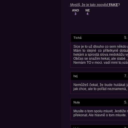
Myslíš, že je tato zpověď
FAKE
?
ANO
NE
3
4
5.
TIchá
Sice je to už dlouho co sem někdo p
Mám to stejné co přítelkyně dota
hekáni a sprostá slova nedokážu vys
Občas se snažím hekat, ale slabé...
Nemám TO v moci. vadí mmi to,vzá
7.
hej
Nemůžeš čekat, že bude hulákat ja
jak chce, ale to pořád neznamená, ž
5.
Nula
Musíte o tom spolu mluvit. Jestliže
překonat. Ale hlavně o tom mluvte.