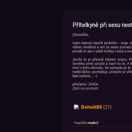
Přítelkyně při sexu nes
Zdravíčko,
mám takový menší problém - resp. mě 
vůbec nesténá a ani ze sebe pomalu ni
prostě to asi v sobě trošku i dusí a n
Jenže to je přesně kámen úrazu. Prá
člověka plně vzrušit a baví ho to. A t
mrzí z toho důvodu, že opravdu je to t
nelíbí těžce pochybuji, protože je vlh
fakt nebere... :-(
přečteno: 2043x
Zpět na seznam
Behelit89
(27)
Napište
reakci