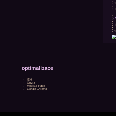
(
- 
(
- 
(
Za
(
- 
(
- 
optimalizace
IE 6
Opera
Mozilla Firefox
Google Chrome