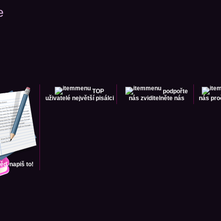
e
TOP
podpořte
uživatelé
největší pisálci
nás
zviditelněte nás
nás
pro
věď
napiš to!