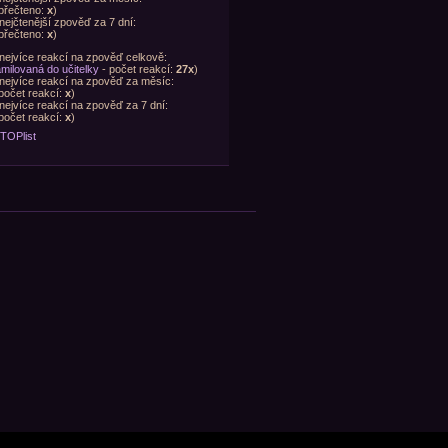
přečteno:
x
)
nejčtenější zpověď za 7 dní:
přečteno:
x
)
nejvíce reakcí na zpověď celkově:
milovaná do učitelky
- počet reakcí:
27x
)
nejvíce reakcí na zpověď za měsíc:
počet reakcí:
x
)
nejvíce reakcí na zpověď za 7 dní:
počet reakcí:
x
)