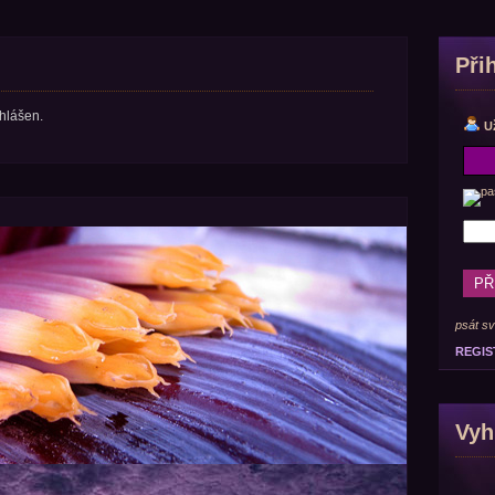
Při
ihlášen.
U
psát sv
REGIS
Vyh