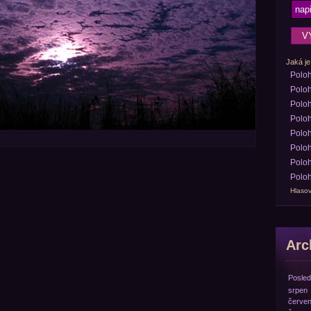
Jaká je
Polo
Poloh
Poloh
Poloh
Poloh
Poloh
Poloh
Poloh
Hlasov
Arch
Posled
srpen
červe