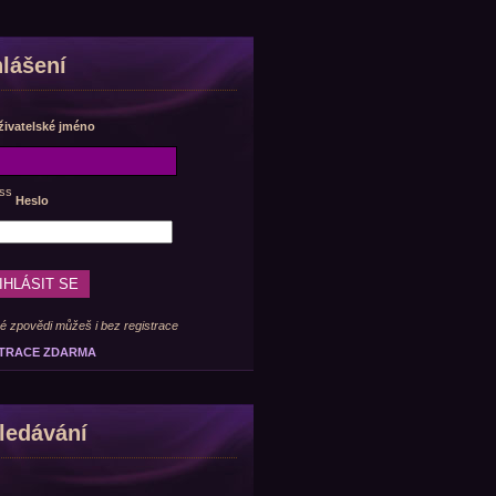
hlášení
živatelské jméno
Heslo
é zpovědi můžeš i bez registrace
TRACE ZDARMA
ledávání