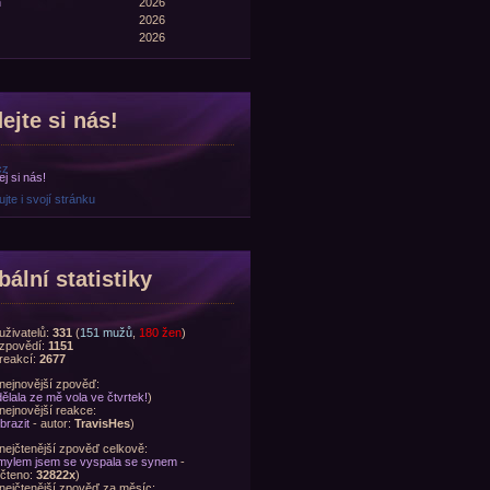
n
2026
2026
2026
ejte si nás!
cz
jte i svojí stránku
bální statistiky
uživatelů:
331
(
151 mužů
,
180 žen
)
zpovědí:
1151
reakcí:
2677
nejnovější zpověď:
ělala ze mě vola ve čtvrtek!
)
nejnovější reakce:
brazit
- autor:
TravisHes
)
nejčtenější zpověď celkově:
ylem jsem se vyspala se synem
-
čteno:
32822x
)
nejčtenější zpověď za měsíc: