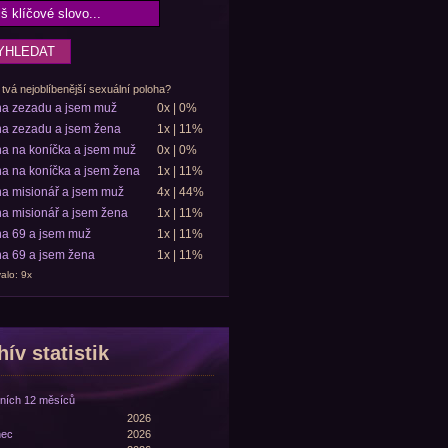
 tvá nejoblíbenější sexuální poloha?
ha zezadu a jsem muž
0x | 0%
a zezadu a jsem žena
1x | 11%
a na koníčka a jsem muž
0x | 0%
a na koníčka a jsem žena
1x | 11%
a misionář a jsem muž
4x | 44%
a misionář a jsem žena
1x | 11%
a 69 a jsem muž
1x | 11%
a 69 a jsem žena
1x | 11%
alo: 9x
ív statistik
ních 12 měsíců
2026
nec
2026