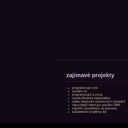
zajímavé projekty
programovací ezin
sociální síť
programování a vývoj
vysokoškolská matematika
online sledování sportovních výsledků
nejrychlejší klient pro posílání SMS
největší zpovědnice na internetu
každodenní problémy lidí