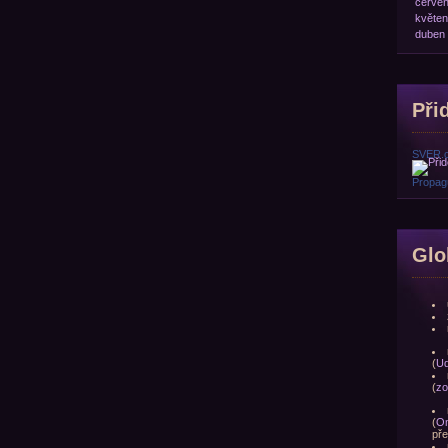
červe
květen
duben
Přid
SVER.
Propagu
Glo
(
Ud
(
zo
(
Om
pře