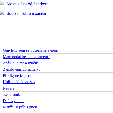
Nic mi už nedělá radost
Sociální fobie a panika
Téma zpovědi
Omylem jsem se vyspala se synem
Mám podat trestní oznámení?
Znásilnila mě a mučila
Zamilovaná do učitelky
Přítelkyně je prase
Holka a kluk vs. sex
Nevěra
Jsem romka
Daňový únik
Manžel si píše s jinou