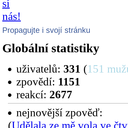
Propagujte i svojí stránku
Globální statistiky
uživatelů:
331
(
151 muž
zpovědí:
1151
reakcí:
2677
nejnovější zpověď:
(
Udělala ze mě vola ve čtv