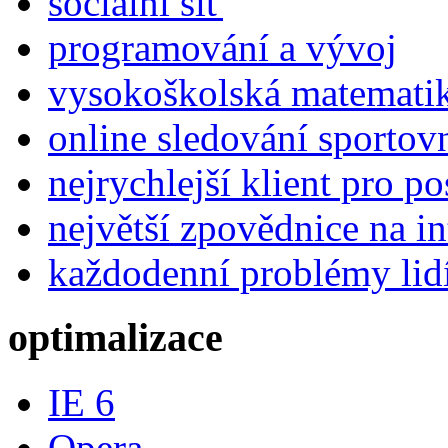
sociální síť
programování a vývoj
vysokoškolská matemati
online sledování sportov
nejrychlejší klient pro p
největší zpovědnice na in
každodenní problémy lid
optimalizace
IE 6
Opera