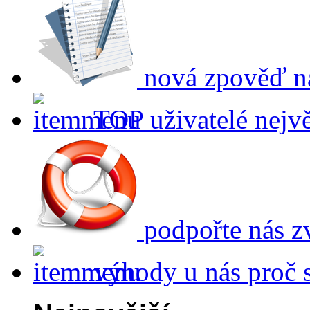
nová zpověď
n
TOP uživatelé
nejvě
podpořte nás
z
výhody u nás
proč 