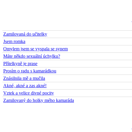
Téma zpovědi
Zamilovaná do učitelky
Jsem romka
Omylem jsem se vyspala se synem
Máte někdo sexuální úchylku?
Přítelkyně je prase
Prosím o radu s kamarádkou
Znásilnila mě a mučila
Akné, akné a zas akné!
Vztek a velice divné pocity
Zamilovaný do holky mého kamaráda