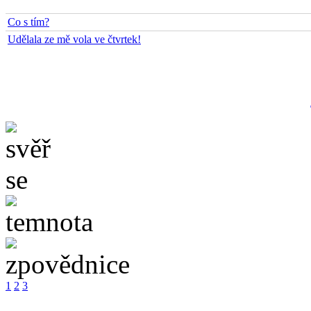
Téma zpovědi
Co s tím?
Udělala ze mě vola ve čtvrtek!
1
2
3