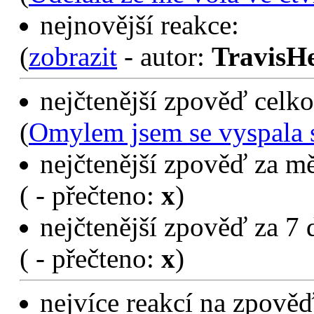
nejnovější reakce:
(
zobrazit
- autor:
TravisH
nejčtenější zpověď celko
(
Omylem jsem se vyspala 
nejčtenější zpověď za mě
(
- přečteno:
x
)
nejčtenější zpověď za 7 
(
- přečteno:
x
)
nejvíce reakcí na zpověď