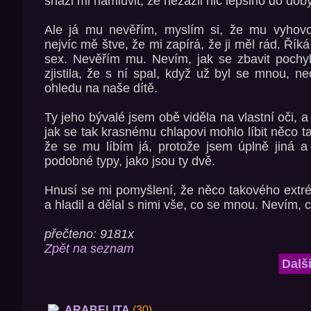
snazi mi namluvit, ze nezazil nic lepsiho do dob
Ale já mu nevěřím, myslím si, že mu vyhovo
nejvíc mě štve, že mi zapírá, že ji měl rád. Říká
sex. Nevěřím mu. Nevím, jak se zbavit pochy
zjistila, že s ní spal, když už byl se mnou, n
ohledu na naše dítě.
Ty jeho bývalé jsem obě viděla na vlastní oči, a
jak se tak krasnému chlapovi mohlo líbit něco 
že se mu líbím já, protože jsem úplně jiná a 
podobné typy, jako jsou ty dvě.
Hnusí se mi pomyšlení, že něco takového extré
a hladil a dělal s nimi vše, co se mnou. Nevím, 
přečteno: 9181x
Zpět na seznam
Dalš
ARABELITA
(30)