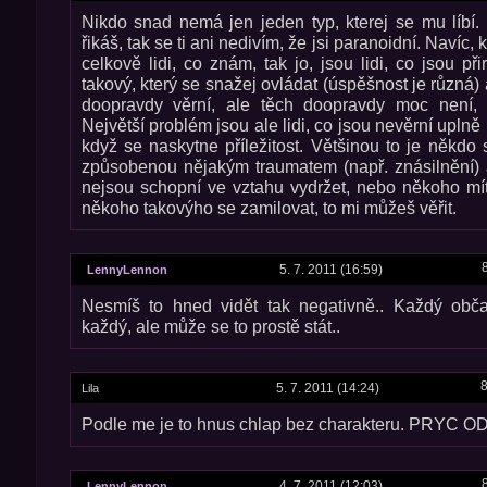
Nikdo snad nemá jen jeden typ, kterej se mu líbí. 
řikáš, tak se ti ani nedivím, že jsi paranoidní. Navíc
celkově lidi, co znám, tak jo, jsou lidi, co jsou p
takový, který se snažej ovládat (úspěšnost je různá) 
doopravdy věrní, ale těch doopravdy moc není, 
Největší problém jsou ale lidi, co jsou nevěrní upl
když se naskytne příležitost. Většinou to je někdo
způsobenou nějakým traumatem (např. znásilnění) a
nejsou schopní ve vztahu vydržet, nebo někoho mít
někoho takovýho se zamilovat, to mi můžeš věřit.
5. 7. 2011 (16:59)
LennyLennon
Nesmíš to hned vidět tak negativně.. Každý obč
každý, ale může se to prostě stát..
8
5. 7. 2011 (14:24)
Lila
Podle me je to hnus chlap bez charakteru. PRYC O
4. 7. 2011 (12:03)
LennyLennon