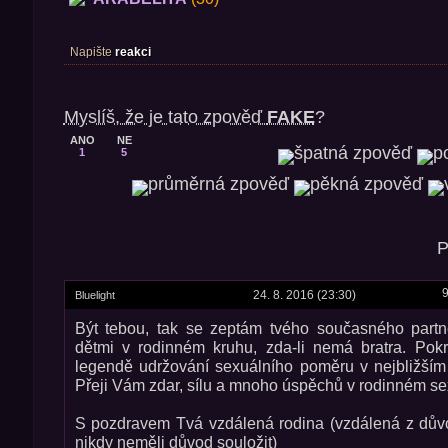
Napište
reakci
Myslíš, že je tato zpověď
FAKE
?
ANO
NE
1
5
P
9
24. 8. 2016 (23:30)
Bluelight
Být tebou, tak se zeptám tvého současného partn
dětmi v rodinném kruhu, zda-li nemá bratra. Pok
legendě udržování sexuálního poměru v nejbližším 
Přeji Vám zdar, sílu a mnoho úspěchů v rodinném se
S pozdravem Tvá vzdálená rodina (vzdálená z dův
nikdy neměli důvod souložit)