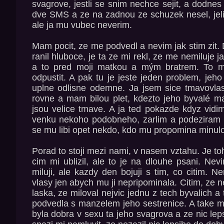
svagrove, jestli se snim nechce sejit, a dodnes m
dve SMS a ze na zadnou ze schuzek nesel, jelik
ale ja mu vubec neverim.
Mam pocit, ze me podvedl a nevim jak stim zit.
ranil hluboce, je ta ze mi rekl, ze me nemiluje j
a to pred moji matkou a mým bratrem. To
odpustit. A pak tu je jeste jeden problem, jeh
uplne odlisne odemne. Ja jsem sice tmavovla
rovne a mam bilou plet, kdezto jeho byvalé ma
jsou velice tmave. A ja ted pokazde kdyz vidi
venku nekoho podobneho, zarlim a podeziram p
se mu libi opet nekdo, kdo mu propomina minulo
Porad to stoji mezi nami, v nasem vztahu. Je toh
cim mi ublizil, ale to je na dlouhe psani. Nev
miluji, ale kazdy den bojuji s tim, co citim. 
vlasy jen abych mu ji nepripominala. Citim, ze 
laska, ze miloval nejvic jednu z tech byvalich a 
podvedla s manzelem jeho sestrenice. A take mi
byla dobra v sexu ta jeho svagrova a ze nic lep