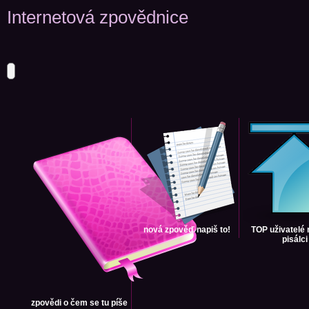
Internetová zpovědnice
nová zpověď
napiš to!
TOP uživatelé
pisálci
zpovědi
o čem se tu píše