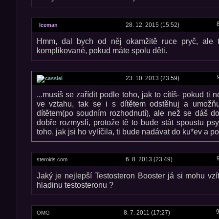
28. 12. 2015 (15:52)
Iceman
Hmm, dal bych od něj okamžitě ruce pryč, ale t
komplikované, pokud máte spolu děti.
23. 10. 2013 (23:59)
cassiel
...musíš se zařídit podle toho, jak to cítíš- pokud ti n
ve vztahu, tak se i s dítětem odstěhuj a umožň
dítětem(po soudním rozhodnutí), ale než se dáš do
dobře rozmysli, protože tě to bude stát spoustu psy
toho, jak jsi ho vylíčila, ti bude nadávat do ku*ev a po
6. 8. 2013 (23:49)
steroids.com
Jaký je nejlepší Testosteron Booster já si mohu vzí
hladinu testosteronu ?
9
8. 7. 2011 (17:27)
OMG