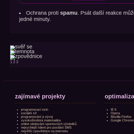
Ochrana proti
spamu
. Psát další reakce můž
jedné minuty.
1
2
3
zajímavé projekty
optimaliz
programovací ezin
IE 6
sociální síť
Opera
programování a vývoj
Mozilla Firefox
vysokoškolská matematika
Google Chrome
online sledování sportovních výsledků
nejrychlejší klient pro posílání SMS
největší zpovědnice na internetu