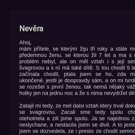
Nevěra
Ahoj,
mám přítele, se kterým žiju tři roky a stále
předemnou ženu, se kterou žil 7 let a ma s 
problém nebyl, ale on měl vztah i s její ses
švagrovou a s ní má také dítě. S tou chodil 5 
začínala chodit, ptala jsem se ho, zda 
ukončené, jestli je doopravdy sám, a on mi tvrdi
se rozešel s první ženou, tak nemá nějaký váž
holky jen na jednu noc a že s nima nevydržel dé
Zatajil mi tedy, ze mel dalsi vztah ktery trval dok
se svagrovou. Zacali sme tedy spolu cho
otehotnela a zili jsme spolu. Ja se najednou z
neslychane, a nestacila jsem se divit. A to jes
jsem se dozvedela, ze i presto ze chodil semn