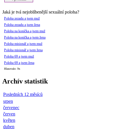
Jaká je tvá nejoblíbenější sexuální poloha?
Poloha zezadu a jsem muž
Poloha zezadu a jsem žena
Poloha na koníčka a jsem muž
Poloha na koníčka a jsem žena
Poloha misionář a jsem muž
Poloha misionář a jsem žena
Poloha 69 a jsem muž
Poloha 69 a jsem žena
Hlasovalo: 9x
Archív statistik
Posledních 12 měsíců
srpen
červenec
červen
květen
duben