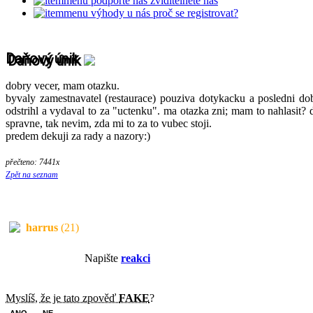
podpořte nás
zviditelněte nás
výhody u nás
proč se registrovat?
Daňový únik
dobry vecer, mam otazku.
byvaly zamestnavatel (restaurace) pouziva dotykacku a posledni do
odstrihl a vydaval to za "uctenku". ma otazka zni; mam to nahlasit? 
spravne, tak nevim, zda mi to za to vubec stoji.
predem dekuji za rady a nazory:)
přečteno: 7441x
Zpět na seznam
harrus
(21)
Napište
reakci
Myslíš, že je tato zpověď
FAKE
?
ANO
NE