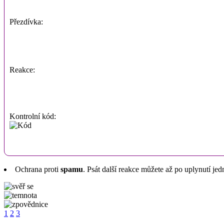
Přezdívka:
Reakce:
Kontrolní kód:
Ochrana proti
spamu
. Psát další reakce můžete až po uplynutí jed
1
2
3