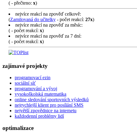
(
- přečteno:
x
)
nejvíce reakcí na zpověď celkově:
(
Zamilovaná do učitelky
- počet reakcí:
27x
)
nejvíce reakcí na zpověď za měsíc:
(
- počet reakcí:
x
)
nejvíce reakcí na zpověď za 7 dní:
(
- počet reakcí:
x
)
zajímavé projekty
programovací ezin
sociální síť
programování a vývoj
vysokoškolská matematika
online sledování sportovních výsledků
nejrychlejší klient pro posílání SMS
největší zpovědnice na internetu
každodenní problémy lidí
optimalizace