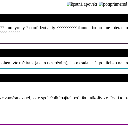
5. 8. 2026 (12:35)
 anonymity ? confidentiality ?????????? foundation online interacti
???? ??????.
9. 1. 2020 (22:58)
hem víc mě trápí (ale to nezměním), jak okrádají stát politici - a nejhor
12. 11. 2019 (12:21)
 zaměstnavatel, tedy společník/majitel podniku, nikoliv vy. Jestli to na