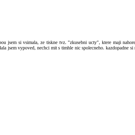
bou jsem si vsimala, ze tiskne tvz. "zkusebni ucty", ktere maji naho
dala jsem vypoved, nechci mit s timhle nic spolecneho. kazdopadne si m