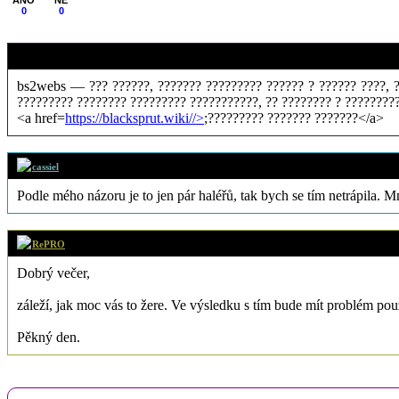
0
0
Maynardjax
bs2webs — ??? ??????, ??????? ????????? ?????? ? ?????? ????, ???
????????? ???????? ????????? ???????????, ?? ???????? ? ????????
<a href=
https://blacksprut.wiki//>
;????????? ??????? ???????</a>
cassiel
Podle mého názoru je to jen pár haléřů, tak bych se tím netrápila. Mno
RePRO
Dobrý večer,
záleží, jak moc vás to žere. Ve výsledku s tím bude mít problém pouze
Pěkný den.