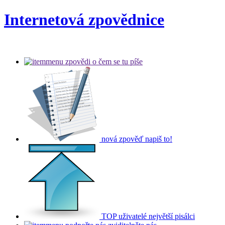
Internetová zpovědnice
zpovědi
o čem se tu píše
nová zpověď
napiš to!
TOP uživatelé
největší pisálci