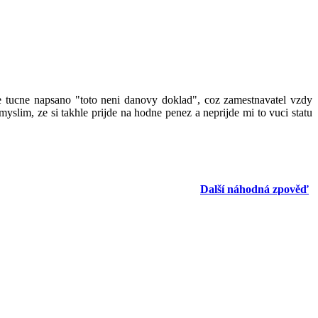
re tucne napsano "toto neni danovy doklad", coz zamestnavatel vzdy
yslim, ze si takhle prijde na hodne penez a neprijde mi to vuci statu
Další náhodná zpověď