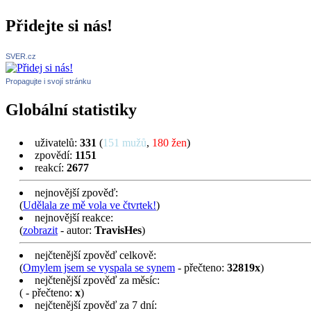
Přidejte si nás!
SVER.cz
Propagujte i svojí stránku
Globální statistiky
uživatelů:
331
(
151 mužů
,
180 žen
)
zpovědí:
1151
reakcí:
2677
nejnovější zpověď:
(
Udělala ze mě vola ve čtvrtek!
)
nejnovější reakce:
(
zobrazit
- autor:
TravisHes
)
nejčtenější zpověď celkově:
(
Omylem jsem se vyspala se synem
- přečteno:
32819x
)
nejčtenější zpověď za měsíc:
(
- přečteno:
x
)
nejčtenější zpověď za 7 dní: