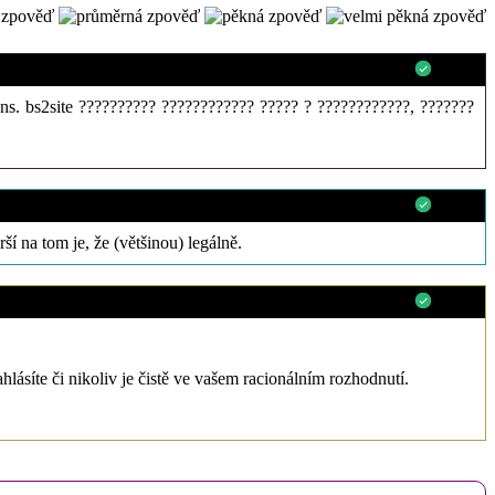
188.130.129.***
0
ons. bs2site ?????????? ???????????? ????? ? ????????????, ???????
188.75.145.***
0
ší na tom je, že (většinou) legálně.
79.141.243.***
0
hlásíte či nikoliv je čistě ve vašem racionálním rozhodnutí.