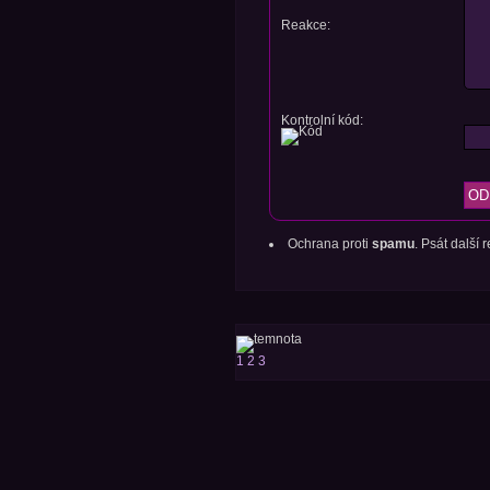
Reakce:
Kontrolní kód:
Ochrana proti
spamu
. Psát další
1
2
3