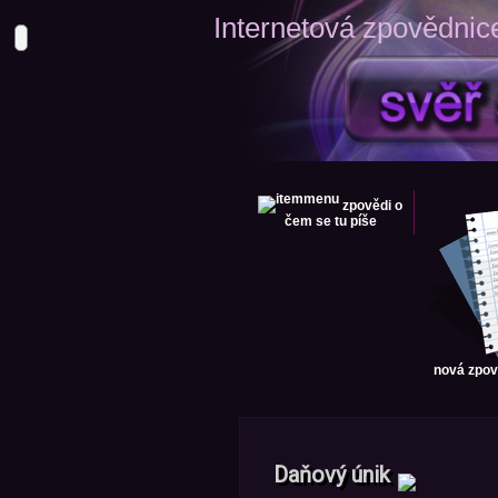
Internetová zpovědnic
zpovědi
o
čem se tu píše
nová zpo
Daňový únik