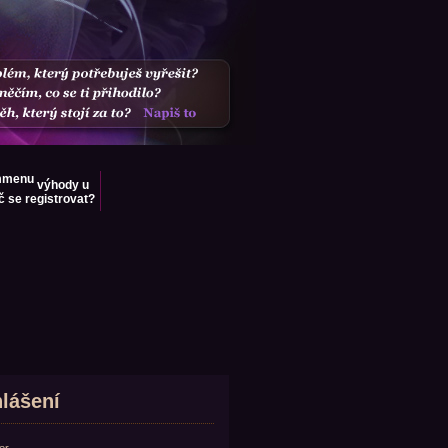
výhody u
č se registrovat?
hlášení