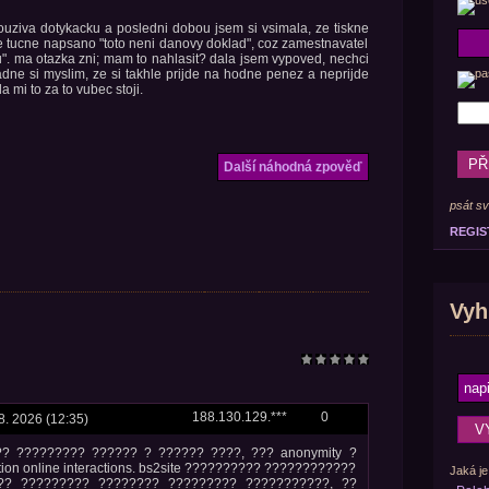
ouziva dotykacku a posledni dobou jsem si vsimala, ze tiskne
ore tucne napsano "toto neni danovy doklad", coz zamestnavatel
ku". ma otazka zni; mam to nahlasit? dala jsem vypoved, nechci
dne si myslim, ze si takhle prijde na hodne penez a neprijde
a mi to za to vubec stoji.
Další náhodná zpověď
psát sv
REGIS
Vyh
188.130.129.***
0
 8. 2026 (12:35)
? ????????? ?????? ? ?????? ????, ??? anonymity ?
tion online interactions. bs2site ?????????? ????????????
Jaká je
?? ????????? ???????? ????????? ???????????, ??