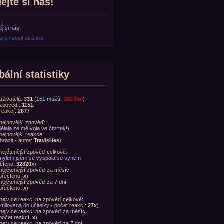
ejte si nás!
cz
jte i svojí stránku
bální statistiky
uživatelů:
331
(
151 mužů
,
180 žen
)
zpovědí:
1151
reakcí:
2677
nejnovější zpověď:
ělala ze mě vola ve čtvrtek!
)
nejnovější reakce:
brazit
- autor:
TravisHes
)
nejčtenější zpověď celkově:
ylem jsem se vyspala se synem
-
čteno:
32820x
)
nejčtenější zpověď za měsíc:
přečteno:
x
)
nejčtenější zpověď za 7 dní:
přečteno:
x
)
nejvíce reakcí na zpověď celkově:
milovaná do učitelky
- počet reakcí:
27x
)
nejvíce reakcí na zpověď za měsíc:
počet reakcí:
x
)
nejvíce reakcí na zpověď za 7 dní: