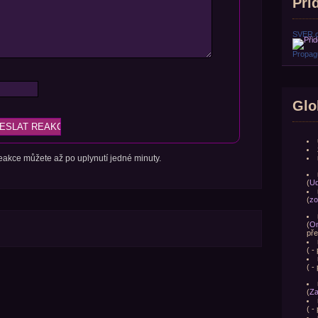
Přid
SVER.
Propagu
Glo
 reakce můžete až po uplynutí jedné minuty.
(
Ud
(
zo
(
Om
pře
(
- 
(
- 
(
Za
(
- 