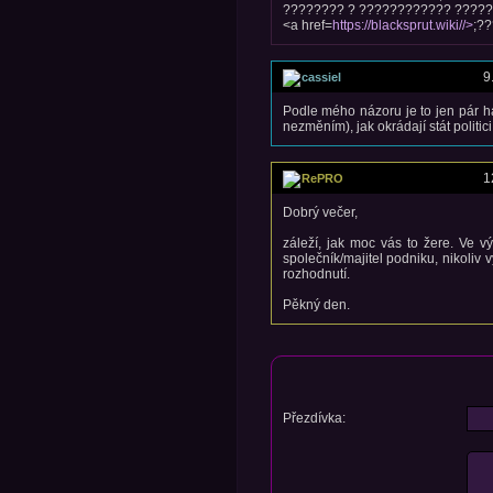
???????? ? ???????????? ?????
<a href=
https://blacksprut.wiki//>
;?
9
cassiel
Podle mého názoru je to jen pár ha
nezměním), jak okrádají stát politici
1
RePRO
Dobrý večer,
záleží, jak moc vás to žere. Ve 
společník/majitel podniku, nikoliv v
rozhodnutí.
Pěkný den.
Přezdívka: