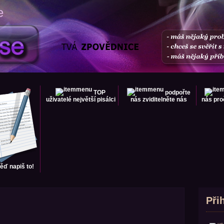
e
TOP
podpořte
uživatelé
největší pisálci
nás
zviditelněte nás
nás
pro
věď
napiš to!
Při