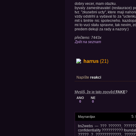
dobry vecer, mam otazku.
byvaly zamestnavatel (restaurace) p
tvz. "zkusebni ucty", ktere maji nah
vzdy odstrihl a vydaval to za "ucten
mit s timhle nic spolecneho. kazdopa
mi to vuci statu spravne, tak nevim, zd
predem dekuji za rady a nazory:)
přečteno: 7443x
Zpět na seznam
harrus
(21)
Napište
reakci
Myslíš, že je tato zpověď
FAKE
?
ANO
NE
0
0
5.
Maynardjax
bs2webs — ??? ??????, ??????
confidentiality ?????????? founda
????? ? ????????????, ?????