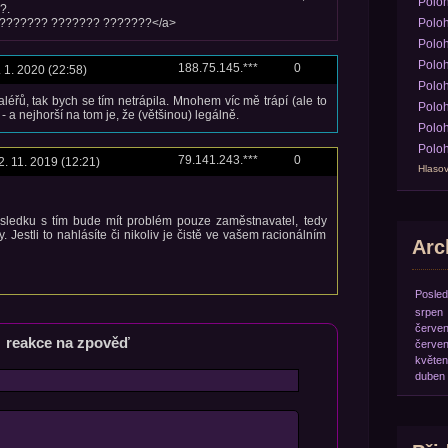
Polo
?.
???????? ??????? ???????</a>
Poloh
Poloh
Poloh
188.75.145.***
0
. 1. 2020 (22:58)
Poloh
léřů, tak bych se tím netrápila. Mnohem víc mě trápí (ale to
Poloh
 - a nejhorší na tom je, že (většinou) legálně.
Poloh
Poloh
79.141.243.***
0
2. 11. 2019 (12:21)
Hlasov
výsledku s tím bude mít problém pouze zaměstnavatel, tedy
y. Jestli to nahlásíte či nikoliv je čistě ve vašem racionálním
Arch
Posled
srpen
červe
reakce na zpověď
červe
květen
duben