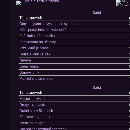
Sociální fobie a panika
Niki, 
Další
Téma zpovědi
Omylem jsem se vyspala se synem
Mám podat trestní oznámení?
Znásilnila mě a mučila
Zamilovaná do učitelky
Přítelkyně je prase
Holka a kluk vs. sex
Nevěra
Jsem romka
Daňový únik
Manžel si píše s jinou
Další
Téma zpovědi
Musím jít - vyznání
Drogy - chci začít
Orální sex v 5ti letech
Žárlivost na jeho ex
Jsem na holky?
Jak poznat sexuální orientaci?