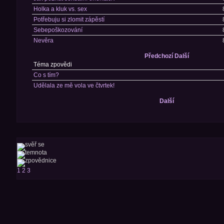
Holka a kluk vs. sex
Potřebuju si zlomit zápěstí
Sebepoškozování
Nevěra
Předchozí
Další
Téma zpovědi
Co s tím?
Udělala ze mě vola ve čtvrtek!
Další
1
2
3