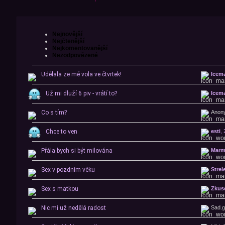
Nejnovější
Nejčtenější
Nejkomentovanější
Nezodpovězené
Udělala ze mě vola ve čtvrtek!
Icem
Už mi dluží 6 piv - vrátí to?
Icem
Co s tím?
Anon
Chce to ven
esti
, 
Přála bych si být milována
Marm
Sex v pozdním věku
Strel
Sex s matkou
Zkuse
Nic mi už nedělá radost
Sad.gi