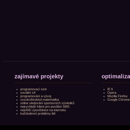
zajímavé projekty
optimaliz
programovací ezin
IE 6
sociální síť
Opera
programování a vývoj
Mozilla Firefox
vysokoškolská matematika
Google Chrome
online sledování sportovních výsledků
nejrychlejší klient pro posílání SMS
největší zpovědnice na internetu
každodenní problémy lidí