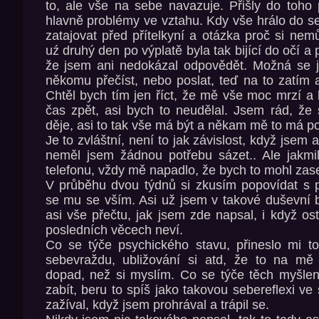
to, ale vše na sebe navazuje. Přišly do toho
hlavně problémy ve vztahu. Kdy vše hrálo do se
zatajovat před přítelkyní a otázka proč si nem
uź druhý den po výplatě byla tak bijící do očí a
že jsem ani nedokázal odpovědět. Možná se 
někomu přečíst, nebo poslat, teď na to zatím
Chtěl bych tím jen říct, že mě vše moc mrzí a 
čas zpět, asi bych to neudělal. Jsem rád, že 
děje, asi to tak vše má být a někam mě to má p
Je to zvláštní, není to jak závislost, když jsem a
neměl jsem žádnou potřebu sázet.. Ale jakmil
telefonu, vždy mě napadlo, že bych to mohl zase
V průběhu dvou týdnů si zkusím popovídat s p
se mu se vším. Asi už jsem v takové duševní 
asi vše přečtu, jak jsem zde napsal, i když os
posledních věcech neví.
Co se týče psychického stavu, přineslo mi to
sebevraždu, ubližování si atd, že to na mě 
dopad, než si myslím. Co se týče těch myšlen
zabít, beru to spíš jako takovou sebereflexi ve
zažíval, když jsem prohrával a trápil se.