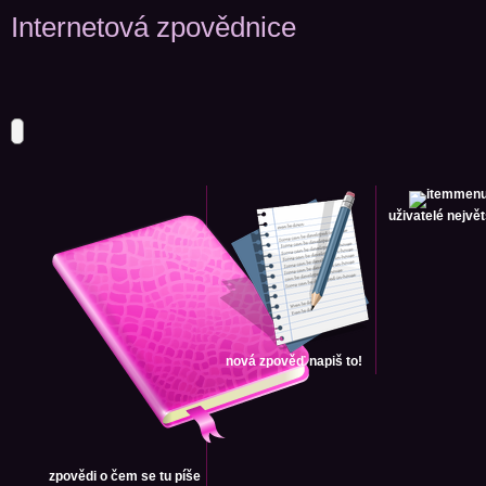
Internetová zpovědnice
uživatelé
největ
nová zpověď
napiš to!
zpovědi
o čem se tu píše