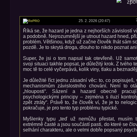
25. 2. 2026 (20:47)
RePRO
Říká se, že hazard je jedna z nejhorších závislostí v
a podobně. Nejrozumnější je utnout hazard hned, při
problém. Většinou, když už začne člověk lhát sám so
pozdě. Je to skrytá droga, dlouho to nikdo poznat an
Super, že jsi o tom napsal tak otevřeně. Už samot
svoji situaci takhle popsat, je důležitý krok. Z tvého te
moc tě to celé vyčerpává, kolik viny, tlaku a beznadě
Je důležité říct jednu zásadní věc: to, co popisuješ,
mechanismům závislostního chování. Není to otá
„hlouposti“. Sázení a hazard obecně pracuj
psychologickými principy – zejména s iluzí kontrol
zpět ztráty“. Právě to, že člověk ví, že je to nelogi
pokračuje, je pro tento typ problému typické.
Myšlenky typu „teď už nemůžu přestat, musím to
extrémně časté a jsou součástí pasti, do které se čl
selhání charakteru, ale o velmi dobře popsaný psycho