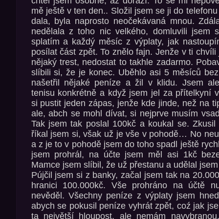
chtěl jsem osobně, až dorazí. To se mi nepove
mě ještě v ten den.. Složil jsem se ji do telefon
dala, byla naprosto neočekávaná mnou. Zdál
nedělala z toho nic velkého, domluvili jsem 
splatím a každý měsíc z výplaty, jak nastoup
posílat část zpět. To znělo fajn. Jenže v ti chvíl
nějaký trest, nedostat to takhle zadarmo. Poba
slíbili si, že je konec. Uběhlo asi 5 měsíců be
našetřil nějaké peníze a žil v klidu. Jsem al
tenisu konkrétně a když jsem jel za přítelkyní
si pustit jeden zápas, jenže kde jinde, než na ti
ale, abch se mohl dívat, si nejprve musím vsad
Tak jsem tak poslal 100kč a koukal se. Zkusi
říkal jsem si, však už je vše v pohodě… No neu
a z je to v pohodě jsem do toho spadl ještě rych
jsem prohrál, na účte jsem měl asi 1kč beze
Mamce jsem slíbil, že už přestanu a udělal jsem 
Pújčil jsem si z banky, začal jsem tak na 20.00
hranici 100.000kč. Vše prohráno na účtě n
nevěděl. Všechny peníze z výplaty jsem hned 
abych se pokusil peníze vyhrát zpět, coź jak jse
ta největší hloupost, ale nemám navybranou