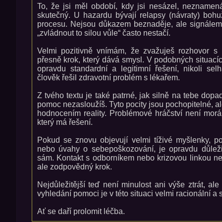
To, že jsi měl období, kdy jsi nesázel, neznamen
skutečný. U hazardu bývají relapsy (návraty) bohu
procesu. Nejsou důkazem beznaděje, ale signále
„zvládnout to silou vůle“ často nestačí.
Velmi pozitivně vnímám, že zvažuješ rozhovor s
přesně krok, který dává smysl. V podobných situac
opravdu standardní a legitimní řešení, nikoli sel
člověk řešil zdravotní problém s lékařem.
Z tvého textu je také patrné, jak silně na tebe dopad
pomoc nezasloužíš. Tyto pocity jsou pochopitelné, a
hodnocením reality. Problémové hráčství není moráln
který má řešení.
Pokud se znovu objevují velmi tíživé myšlenky, po
nebo úvahy o sebepoškozování, je opravdu důleži
sám. Kontakt s odborníkem nebo krizovou linkou ne
ale zodpovědný krok.
Nejdůležitější teď není minulost ani výše ztrát, ale
vyhledání pomoci je v této situaci velmi racionální a 
Ať se daří prolomit léčba.