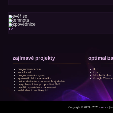
1
2
3
zajímavé projekty
optimaliz
programovací ezin
IE 6
sociální síť
Opera
programování a vývoj
Mozilla Firefox
vysokoškolská matematika
Google Chrome
online sledování sportovních výsledků
nejrychlejší klient pro posílání SMS
největší zpovědnice na internetu
každodenní problémy lidí
Copyright © 2009 - 2026
sver.cz
| i