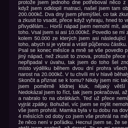
protože jsem jednoho dne potřeboval něco z
když jsem odklopil matraci, našel jsem tam o
200.000kč. Dva dny jsem přemýšlel, co tak zkus
a zkusit to vsadit, přece když vyhraju, hned to v
přivydělám… Horší nápad jsem nemohl mít, ale
toho. Vsal jsem si asi 10.000kč. Povedlo se mi 
kolem 50.000 ze kterých jsem asi následující
toho, abych si je vybral a vrátil půjčenou částku.
Psal se konec měsíce a mně se vše povedlo p
jiný nápad, než zkusit to znova, protože přece
nepřipadal v úvahu, tak jsem do toho šel zn
místo výdělku během dvou dní prohra všech d
narost na 20.000kč. V tu chvíli mi v hlavě běha
Skončit a přiznat se k tomu? Nikdy jsem nic ta
jsem poměrně klidnej kluk, nějaký větší
Nedokázal jsem to říct, tak jsem pokračoval, a
a nabralo to na obrátkách. Teď už přece nem
vyjrát zpátky. Bohužel, víc jsem se mýlit nemoh
vše jsem prohrál. Mamka byla v tu dobu na dov
4 měsících od doby co jsem vše prohrál na mě v
že něco není v pořádku. Hecnul jsem se, že se 