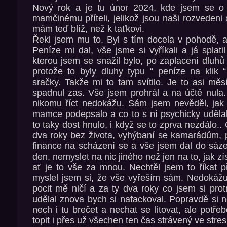
Nový rok a je tu únor 2024, kde jsem se o 
mamčinému příteli, jelikož jsou naši rozvedeni
mám teď blíž, než k taťkovi.
Řekl jsem mu to. Byl s tím docela v pohodě, a
Peníze mi dal, vše jsme si vyříkali a já splati
kterou jsem se snažil bylo, po zaplacení dluhů
protože to byly dluhy typu “ peníze na klik “
sračky. Takže mi to tam svítilo. Je to asi měs
spadnul zas. Vše jsem prohrál a na účtě nula
nikomu říct nedokážu. Sám jsem nevěděl, jak
mamce podepsalo a co to s ní psychicky udělalo
to taky dost hnulo, i když se to zprva nezdálo.. 
dva roky bez života, vyhýbaní se kamarádům, 
finance na scházení se a vše jsem dal do sáze
den, nemyslet na nic jiného než jen na to, jak zí
ať je to vše za mnou. Nechtěl jsem to říkat př
myslel jsem si, že vše vyřeším sám. Nedokážu 
pocit mě ničí a za ty dva roky co jsem si prot
udělal znova bych si nafackoval. Popravdě si
nech i tu brečet a nechat se litovat, ale potř
topit i přes už všechen ten čas strávený ve stres