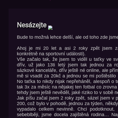
Nesázejte
Bude to možná lehce delší, ale od toho zde jsme
Ahoj je mi 20 let a asi 2 roky zpět jsem z
konkrétně na sportovní události).
Vše začalo tak, že jsem to viděl u taťky ve s
dřív, už jako 13ti letý jsem tak jednou za r
sázkové kanceláře, dřív ještě né online, ale př
mě si vsadit za 20kč a jednou se mi poštěstilo
No taťka to nikdy nijak nepřeháněl, alespoň o 
tak 3x za měsíc na nějakej ten fotbal co zrovna b
tehdy jsem ještě nevěděl, jaké riziko to v sobě n
Jak píšu začal jsem 2 roky zpět, sázel jsem v 
200, což bylo v pohodě, jednou za týden, někdy
vypadalo celkem nevinně. Chci podotknout, 
sebeblběji, jsme docela zajištěná rodina… Na