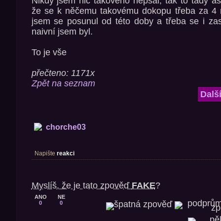
Nikdy jsem nic takového nepsal, tak to tady a
že se k něčemu takovému dokopu třeba za 4 
jsem se posunul od této doby a třeba se i za
naivní jsem byl.
To je vše
přečteno: 1171x
Zpět na seznam
Dalš
chorche03
Napište
reakci
Myslíš, že je tato zpověď
FAKE
?
ANO
NE
0
0