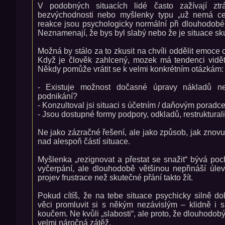
V podobných situacích lidé často zažívají ztrá
bezvýchodnosti nebo myšlenky typu „už nemá cen
reakce jsou psychologicky normální při dlouhodobém
Neznamenají, že bys byl slabý nebo že je situace sk
Možná by stálo za to zkusit na chvíli oddělit emoce 
Když je člověk zahlcený, mozek má tendenci vidět
Někdy pomůže vrátit se k velmi konkrétním otázkám:
- Existuje možnost dočasné úpravy nákladů 
podnikání?
- Konzultoval jsi situaci s účetním / daňovým porad
- Jsou dostupné formy podpory, odkladů, restruktural
Ne jako zázračné řešení, ale jako způsob, jak znovu 
nad alespoň částí situace.
Myšlenka „rezignovat a přestat se snažit“ bývá poc
vyčerpání, ale dlouhodobě většinou nepřináší úlev
projev frustrace než skutečné přání takto žít.
Pokud cítíš, že na tebe situace psychicky silně d
věci promluvit si s někým nezávislým – klidně i
koučem. Ne kvůli „slabosti“, ale proto, že dlouhodob
velmi náročná zátěž.