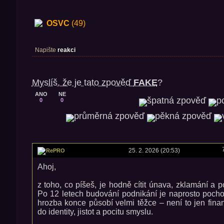
OSVC
(49)
Napište
reakci
Myslíš, že je tato zpověď
FAKE
?
ANO
NE
0
0
25. 2. 2026 (20:53)
RePRO
Ahoj,
z toho, co píšeš, je hodně cítit únava, zklamání a p
Po 12 letech budování podnikání je naprosto pocho
hrozba konce působí velmi těžce – není to jen finan
do identity, jistot a pocitu smyslu.