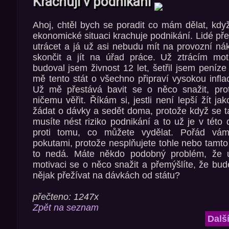
Krachuji v podnikání
Ahoj, chtěl bych se poradit co mám dělat, kdy
ekonomické situaci krachuje podnikání. Lidé př
utrácet a já už asi nebudu mít na provozní n
skončit a jít na úřad práce. Už ztrácím moti
budoval jsem živnost 12 let, šetřil jsem peníz
mě tento stát o všechno připraví vysokou infla
Už mě přestává bavit se o něco snažit, pro
ničemu věřit. Říkám si, jestli není lepší žít jak
žádat o dávky a sedět doma, protože když se t
musíte nést riziko podnikání a to už je v tét
proti tomu, co můžete vydělat. Pořád vá
pokutami, protože nesplňujete tohle nebo tamt
to nedá. Máte někdo podobný problém, že
motivaci se o něco snažit a přemýšlíte, že bud
nějak přežívat na dávkách od státu?
přečteno: 1247x
Zpět na seznam
Dalš