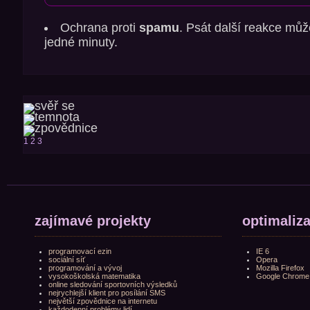
Ochrana proti
spamu
. Psát další reakce můž
jedné minuty.
1
2
3
zajímavé projekty
optimaliz
programovací ezin
IE 6
sociální síť
Opera
programování a vývoj
Mozilla Firefox
vysokoškolská matematika
Google Chrome
online sledování sportovních výsledků
nejrychlejší klient pro posílání SMS
největší zpovědnice na internetu
každodenní problémy lidí