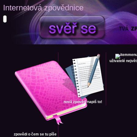
Internetová zpovědnice
uživatelé
největ
nová zpověď
napiš to!
zpovědi
o čem se tu píše