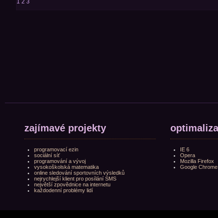
1
2
3
zajímavé projekty
optimaliz
programovací ezin
IE 6
sociální síť
Opera
programování a vývoj
Mozilla Firefox
vysokoškolská matematika
Google Chrome
online sledování sportovních výsledků
nejrychlejší klient pro posílání SMS
největší zpovědnice na internetu
každodenní problémy lidí