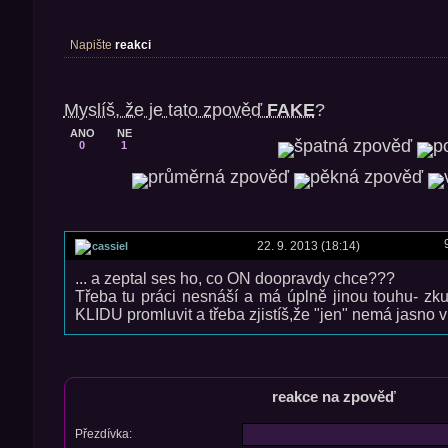
Napište
reakci
Myslíš, že je tato zpověď
FAKE
?
ANO
NE
0
1
22. 9. 2013 (18:14)
cassiel
... a zeptal ses ho, co ON doopravdy chce???
Třeba tu práci nesnáší a má úplně jinou touhu- zk
KLIDU promluvit a třeba zjistíš,že "jen" nemá jasno v
reakce na zpověď
Přezdívka: