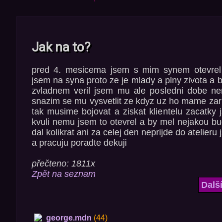
Jak na to?
pred 4. mesicema jsem s mim synem otevrel fo
jsem na syna proto ze je mlady a plny zivota a by
zvladnem veril jsem mu ale posledni dobe ne
snazim se mu vysvetlit ze kdyz uz ho mame za
tak musime bojovat a ziskat klientelu zacatky 
kvuli nemu jsem to otevrel a by mel nejakou b
dal kolikrat ani za celej den neprijde do atelier
a pracuju poradte dekuji
přečteno: 1811x
Zpět na seznam
Dalš
george.mdn
(44)