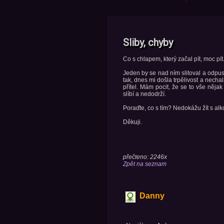
Sliby, chyby
Co s chlapem, který začal pít, moc pít
Jeden by se nad ním slitoval a odpustil
tak, dnes mi došla trpělivost a nech
přítel. Mám pocit, že se to vše nějak
slíbí a nedodrží.
Poraďte, co s tím? Nedokážu žít s al
Děkuji.
přečteno: 2246x
Zpět na seznam
Danny