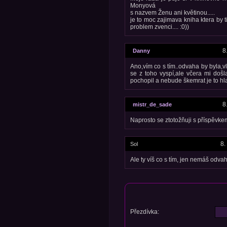
Monyová
s nazvem Ženu ani květinou.....
je to moc zajimava kniha ktera by t
problem zvenci.... :0))
8
Danny
Ano,vím co s tím..odvaha by byla,v
se z toho vyspí,ale včera mi došla
pochopil a nebude škemrat je to hl
8
mistr_de_sade
Naprosto se ztotožňuji s příspěvkem
8.
Sol
Ale ty víš co s tím, jen nemáš odvah
Přezdívka: