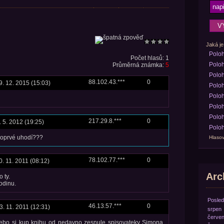
Jaká je
Polo
Počet hlasů: 1
Poloh
Průměrná známka:
5
Poloh
88.102.43.***
0
9. 12. 2015 (15:03)
Poloh
Poloh
Poloh
Poloh
217.29.8.***
0
. 5. 2012 (19:25)
Poloh
ě poprvé uhodí???
Hlasov
78.102.77.***
0
0. 11. 2011 (08:12)
Arch
 ty.
odinu.
Posled
46.13.57.***
0
3. 11. 2011 (12:31)
srpen
červe
nebo si kup knihu od nedavno zesnule spisovateky Simona