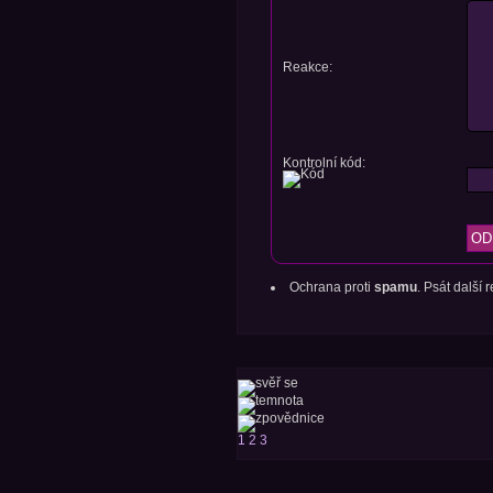
Reakce:
Kontrolní kód:
Ochrana proti
spamu
. Psát další
1
2
3