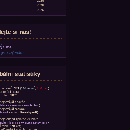
n
2026
2026
2026
ejte si nás!
cz
jte i svojí stránku
bální statistiky
uživatelů:
331
(
151 mužů
,
180 žen
)
zpovědí:
1151
reakcí:
2678
nejnovější zpověď:
ělala ze mě vola ve čtvrtek!
)
nejnovější reakce:
brazit
- autor:
Danielgault
)
nejčtenější zpověď celkově:
ylem jsem se vyspala se synem
-
čteno:
32832x
)
nejčtenější zpověď za měsíc: