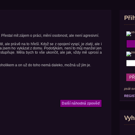
Při
. Přestal mít zájem o práci, mění osobnost, ale není agresivní.
, ale právě na to hřeší. Když se z opojení vyspí, je zlatý, ale i
ala jsem ho vykázat z domu. Podotýkám, není to můj manžel jen
 stupňuje. Měla bych to vše ukončit, ale jak, vždy mě uprosí a
koholikem a on už do toho nemá daleko, možná už jím je.
psát sv
REGIS
Další náhodná zpověď
Vyh