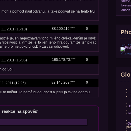
červe
květen
duben
i mohla pomoct najit odvahu...a take podivat se na tento tvuj
88.100.116.***
0
. 11. 2011 (16:13)
Přid
lastně je,jen nepoznávám toho milého člvěka,kterým je když
 trpělivost a vím,že je to jen jeho hra,doufám,že tentokrát
SVER.
avně pro mě,pokořující.Dík za vaši odpověď.
Propagu
195.178.73.***
0
. 11. 2011 (15:06)
 od Sol...
Glo
82.145.209.***
0
 11. 2011 (12:25)
u to udělat. To nemá budoucnost a jestli jo tak ne dobrou...
(
Ud
reakce na zpověď
(
zo
(
Om
pře