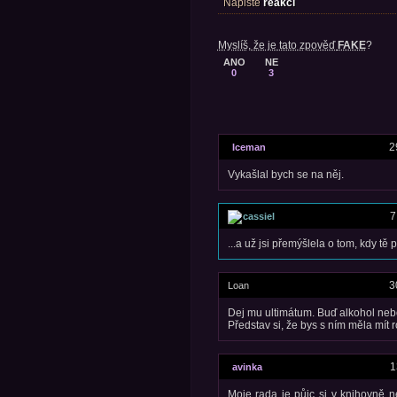
Napište
reakci
Myslíš, že je tato zpověď
FAKE
?
ANO
NE
0
3
2
Iceman
Vykašlal bych se na něj.
7
cassiel
...a už jsi přemýšlela o tom, kdy t
3
Loan
Dej mu ultimátum. Buď alkohol nebo
Představ si, že bys s ním měla mít r
1
avinka
Moje rada je půjc si v knihovně 