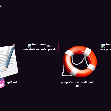
e
TOP
uživatelé
největší pisálci
nás
pro
věď
napiš to!
podpořte nás
zviditelněte
nás