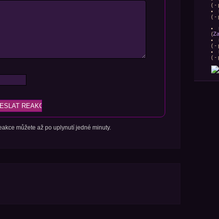
(
- 
(
- 
(
Za
(
- 
(
- 
 reakce můžete až po uplynutí jedné minuty.