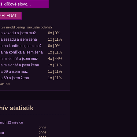
 tvá nejoblíbenější sexuální poloha?
ha zezadu a jsem muž
0x | 0%
a zezadu a jsem žena
1x | 11%
a na koníčka a jsem muž
0x | 0%
a na koníčka a jsem žena
1x | 11%
a misionář a jsem muž
4x | 44%
a misionář a jsem žena
1x | 11%
a 69 a jsem muž
1x | 11%
a 69 a jsem žena
1x | 11%
alo: 9x
ív statistik
ních 12 měsíců
2026
nec
2026