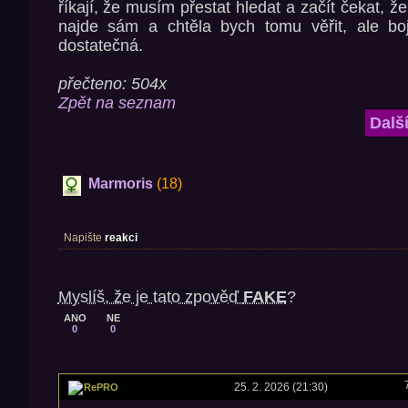
říkají, že musím přestat hledat a začít čekat, ž
najde sám a chtěla bych tomu věřit, ale bo
dostatečná.
přečteno: 504x
Zpět na seznam
Dalš
Marmoris
(18)
Napište
reakci
Myslíš, že je tato zpověď
FAKE
?
ANO
NE
0
0
25. 2. 2026 (21:30)
RePRO