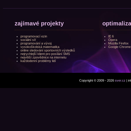
zajímavé projekty
optimaliz
programovací ezin
IE 6
sociální síť
Opera
programování a vývoj
Mozilla Firefox
vysokoškolská matematika
Google Chrome
online sledování sportovních výsledků
nejrychlejší klient pro posílání SMS
největší zpovědnice na internetu
každodenní problémy lidí
Copyright © 2009 - 2026
sver.cz
| i