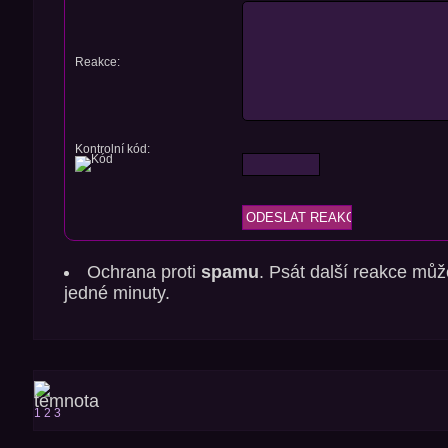
Reakce:
Kontrolní kód:
Ochrana proti
spamu
. Psát další reakce můž
jedné minuty.
1
2
3