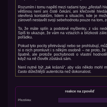
Rozumím i tomu napětí mezi radami typu „přestaň hle
většinou není ani čisté čekání, ani křečovité hledá
otevřená kontaktům, lidem a situacím, kde je mož
zároveň nestavět svoji sebehodnotu pouze na tom, zd
To, že máte splín a podobné myšlenky, z vás nedě
Spíš to ukazuje, že vám na vztazích a blízkosti zálež
pořádku.
Pokud tyto pocity přetrvávají nebo se prohlubují, mů
si o nich promluvit i s někým osobně – ne proto, že
špatně, ale protože pochybnosti o vlastní hodnotě 
když na ně člověk zůstává sám.
Není nutné být „tak krásná“, aby vás někdo mohl mi
často důležitější autenticita než dokonalost.
reakce na zpověď
Přezdívka: