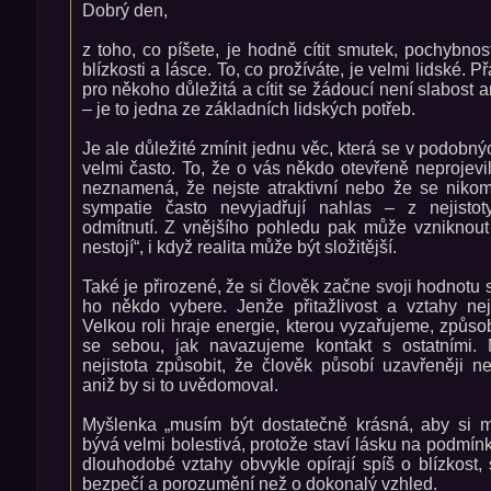
Dobrý den,
z toho, co píšete, je hodně cítit smutek, pochybnos
blízkosti a lásce. To, co prožíváte, je velmi lidské. P
pro někoho důležitá a cítit se žádoucí není slabost 
– je to jedna ze základních lidských potřeb.
Je ale důležité zmínit jednu věc, která se v podobn
velmi často. To, že o vás někdo otevřeně neprojevi
neznamená, že nejste atraktivní nebo že se nikomu
sympatie často nevyjadřují nahlas – z nejistot
odmítnutí. Z vnějšího pohledu pak může vzniknou
nestojí“, i když realita může být složitější.
Také je přirozené, že si člověk začne svoji hodnotu s
ho někdo vybere. Jenže přitažlivost a vztahy ne
Velkou roli hraje energie, kterou vyzařujeme, způso
se sebou, jak navazujeme kontakt s ostatními. 
nejistota způsobit, že člověk působí uzavřeněji 
aniž by si to uvědomoval.
Myšlenka „musím být dostatečně krásná, aby si 
bývá velmi bolestivá, protože staví lásku na podmín
dlouhodobé vztahy obvykle opírají spíš o blízkost, 
bezpečí a porozumění než o dokonalý vzhled.