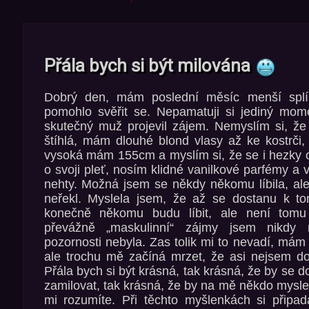
Přála bych si být milována
Dobrý den, mám poslední měsíc menší spl
pomohlo svěřit se. Nepamatuji si jediný mo
skutečný muž projevil zájem. Nemyslím si, že
štíhlá, mám dlouhé blond vlasy až ke kostrči
vysoká mám 155cm a myslím si, že se i hezky 
o svoji pleť, nosím klidné vanilkové parfémy 
nehty. Možná jsem se někdy někomu líbila, ale
neřekl. Myslela jsem, že až se dostanu k t
konečně někomu budu líbit, ale není tomu
převážně „maskulinní“ zájmy jsem nikdy
pozornosti nebyla. Zas tolik mi to nevadí, má
ale trochu mě začíná mrzet, že asi nejsem dos
Přála bych si být krásná, tak krásná, že by se
zamilovat, tak krásná, že by na mě někdo myslel
mi rozumíte. Při těchto myšlenkách si připad