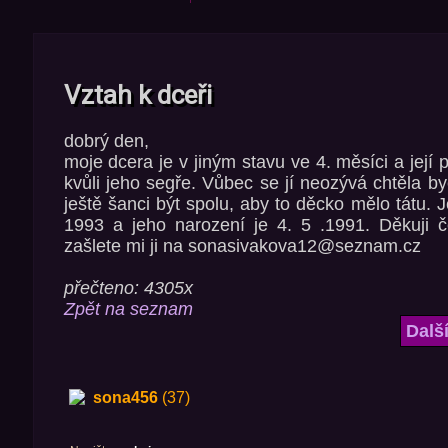
Vztah k dceři
dobrý den,
moje dcera je v jiným stavu ve 4. měsíci a její p
kvůli jeho segře. Vůbec se jí neozývá chtěla byc
ještě šanci být spolu, aby to děcko mělo tátu. Je
1993 a jeho narození je 4. 5 .1991. Děkuji
zašlete mi ji na sonasivakova12@seznam.cz
přečteno: 4305x
Zpět na seznam
Dalš
sona456
(37)