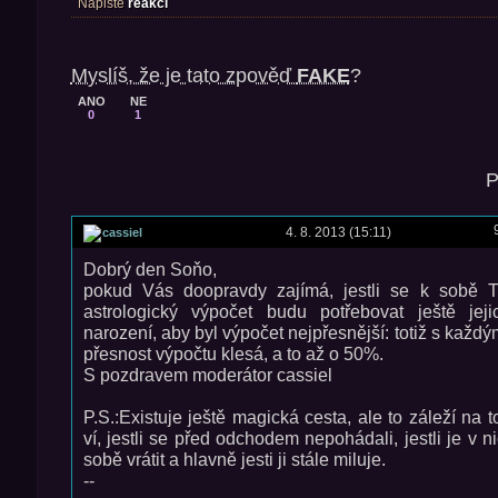
Napište
reakci
Myslíš, že je tato zpověď
FAKE
?
ANO
NE
0
1
P
4. 8. 2013 (15:11)
cassiel
Dobrý den Soňo,
pokud Vás doopravdy zajímá, jestli se k sobě Ti
astrologický výpočet budu potřebovat ještě jej
narození, aby byl výpočet nejpřesnější: totiž s kaž
přesnost výpočtu klesá, a to až o 50%.
S pozdravem moderátor cassiel
P.S.:Existuje ještě magická cesta, ale to záleží na to
ví, jestli se před odchodem nepohádali, jestli je v n
sobě vrátit a hlavně jesti ji stále miluje.
--