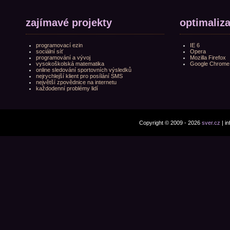
zajímavé projekty
optimaliz
programovací ezin
IE 6
sociální síť
Opera
programování a vývoj
Mozilla Firefox
vysokoškolská matematika
Google Chrome
online sledování sportovních výsledků
nejrychlejší klient pro posílání SMS
největší zpovědnice na internetu
každodenní problémy lidí
Copyright © 2009 - 2026
sver.cz
| i