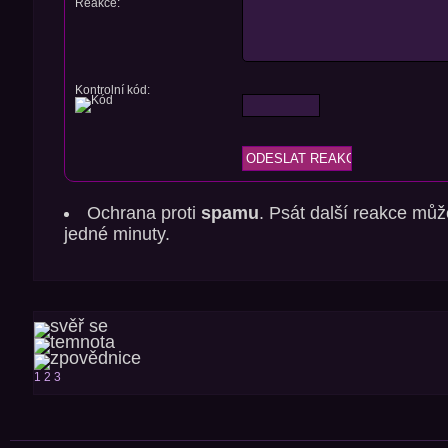
Reakce:
Kontrolní kód:
Ochrana proti
spamu
. Psát další reakce můž
jedné minuty.
1
2
3