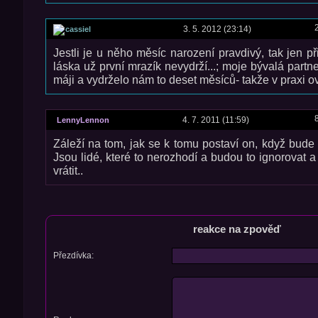
3. 5. 2012 (23:14)
cassiel
Jestli je u něho měsíc narození pravdivý, tak jen 
láska už první mrazík nevydrží...; moje bývalá part
máji a vydrželo nám to deset měsíců- takže v praxi o
4. 7. 2011 (11:59)
LennyLennon
Záleží na tom, jak se k tomu postaví on, když bude v
Jsou lidé, které to nerozhodí a budou to ignorovat a
vrátit..
reakce na zpověď
Přezdívka: