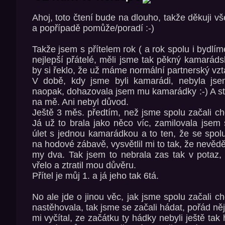
Ahoj, toto čtení bude na dlouho, takže děkuji vš
a popřípadě pomůže/poradí :-)
Takže jsem s přítelem rok ( a rok spolu i bydlíme
nejlepší přátelé, měli jsme tak pěkný kamaráds
by si řeklo, že už máme normální partnerský vzt
V době, kdy jsme byli kamarádi, nebyla jsem
naopak, dohazovala jsem mu kamarádky :-) A ste
na mě. Ani nebyl důvod.
Ještě 3 měs. předtím, než jsme spolu začali ch
Já už to brala jako něco víc, zamilovala jsem
úlet s jednou kamarádkou a to ten, že se spolu
na hodové zábavě, vysvětlil mi to tak, že nevěd
my dva. Tak jsem to nebrala zas tak v potaz, 
vřelo a ztratil mou důvěru.
Přítel je můj 1. a já jeho tak 6tá.
No ale jde o jinou věc, jak jsme spolu začali c
nastěhovala, tak jsme se začali hádat, pořád n
mi vyčítal, ze začátku ty hádky nebyli ještě tak