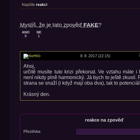
Napište
reakci
Myslíš, že je tato zpověď
FAKE
?
ANO
NE
0
1
8. 8. 2017 (22:15)
RePRO
Ahoj,
určitě musíte tuto krizi překonat. Ve vztahu máte i
není nikdy plně harmonický. Já bych to ještě zkusil
strana se snaží (i když mají oba dva), tak to potenciál
Krásný den.
reakce na zpověď
Přezdívka: