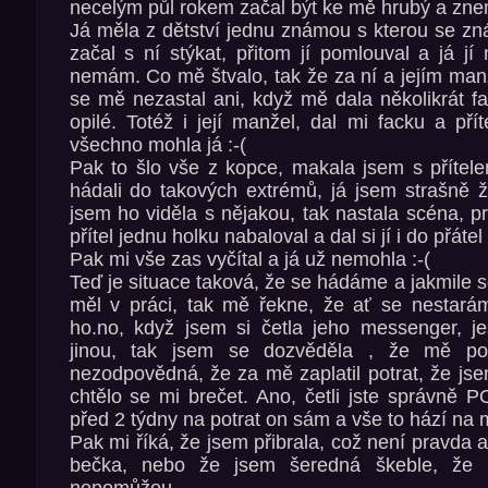
necelým půl rokem začal být ke mě hrubý a zn
Já měla z dětství jednu známou s kterou se zn
začal s ní stýkat, přitom jí pomlouval a já jí
nemám. Co mě štvalo, tak že za ní a jejím manž
se mě nezastal ani, když mě dala několikrát fa
opilé. Totéž i její manžel, dal mi facku a pří
všechno mohla já :-(
Pak to šlo vše z kopce, makala jsem s přítel
hádali do takových extrémů, já jsem strašně žá
jsem ho viděla s nějakou, tak nastala scéna, p
přítel jednu holku nabaloval a dal si jí i do přátel
Pak mi vše zas vyčítal a já už nemohla :-(
Teď je situace taková, že se hádáme a jakmile 
měl v práci, tak mě řekne, že ať se nestará
ho.no, když jsem si četla jeho messenger, j
jinou, tak jsem se dozvěděla , že mě po
nezodpovědná, že za mě zaplatil potrat, že jse
chtělo se mi brečet. Ano, četli jste správně
před 2 týdny na potrat on sám a vše to hází na 
Pak mi říká, že jsem přibrala, což není pravda a
bečka, nebo že jsem šeredná škeble, že m