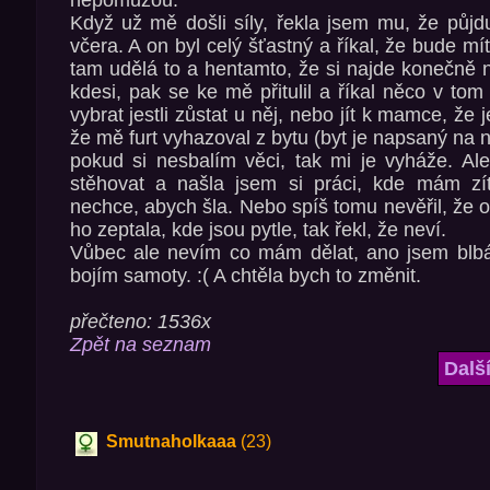
nepomůžou.
Když už mě došli síly, řekla jsem mu, že půj
včera. A on byl celý šťastný a říkal, že bude mít
tam udělá to a hentamto, že si najde konečně 
kdesi, pak se ke mě přitulil a říkal něco v to
vybrat jestli zůstat u něj, nebo jít k mamce, že 
že mě furt vyhazoval z bytu (byt je napsaný na n
pokud si nesbalím věci, tak mi je vyháže. A
stěhovat a našla jsem si práci, kde mám zít
nechce, abych šla. Nebo spíš tomu nevěřil, že 
ho zeptala, kde jsou pytle, tak řekl, že neví.
Vůbec ale nevím co mám dělat, ano jsem blbá.
bojím samoty. :( A chtěla bych to změnit.
přečteno: 1536x
Zpět na seznam
Dalš
Smutnaholkaaa
(23)