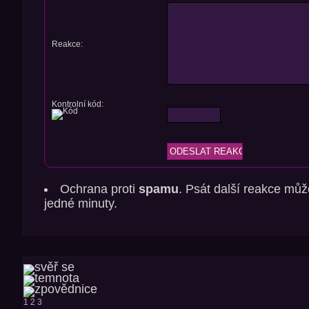
Reakce:
Kontrolní kód:
Ochrana proti
spamu
. Psát další reakce můž
jedné minuty.
1
2
3