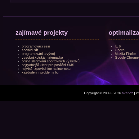
zajímavé projekty
optimaliz
programovací ezin
IE 6
sociální síť
Opera
programování a vývoj
Mozilla Firefox
vysokoškolská matematika
Google Chrome
online sledování sportovních výsledků
nejrychlejší klient pro posílání SMS
největší zpovědnice na internetu
každodenní problémy lidí
Copyright © 2009 - 2026
sver.cz
| i