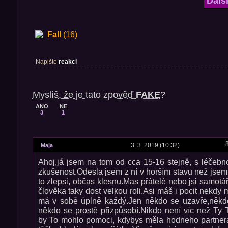
Dalš
Fall
(16)
Napište
reakci
Myslíš, že je tato zpověď
FAKE
?
ANO
NE
3
1
3. 3. 2019 (10:32)
Maja
Ahoj,já jsem na tom od cca 15-16 stejně, s léčeb
zkušenost.Odesla jsem z ní v horším stavu než jse
to zlepsi, občas klesnu.Mas přátelé nebo jsi samotá
člověka taky dost velkou roli.Asi máš i pocit nekdy
má v sobě úplně každý.Jen někdo se uzavře,někd
někdo se prostě přizpůsobí.Nikdo není víc než Ty 
by To mohlo pomoci, kdybys měla hodneho partnera,