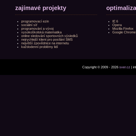
zajímavé projekty
optimaliz
programovací ezin
IE 6
sociální síť
Opera
programování a vývoj
Mozilla Firefox
vysokoškolská matematika
Google Chrome
online sledování sportovních výsledků
nejrychlejší klient pro posílání SMS
největší zpovědnice na internetu
každodenní problémy lidí
Copyright © 2009 - 2026
sver.cz
| i