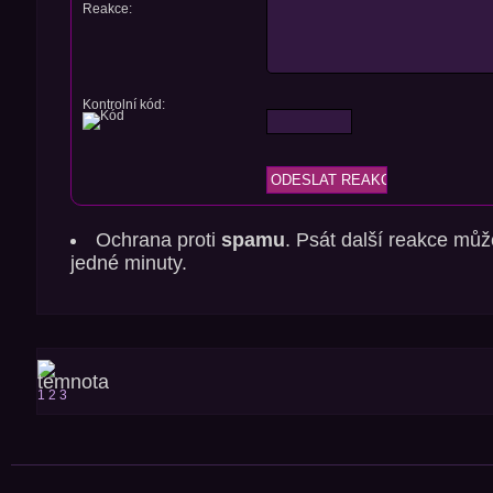
Reakce:
Kontrolní kód:
Ochrana proti
spamu
. Psát další reakce můž
jedné minuty.
1
2
3