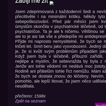
Zabijí mě žít
Jsem zdeprimovaná z každodenní šedi a nevím
přecitlivěle i na minimální kritiku. Někdy tyt
sebepoškozování. Před pár měsíci jsem kv
úmyslům skončila v psychiatrické léčebně, od
psychiatričce. Ta je ale k ničemu. Většinou se
ale to je asi tak vše a předepíše mi antidepresi
Příjde mi naprosto nemyslitelné, že bych se 
tričeti let. Smrt beru jako vysvobození. Jediný d
je, že si kvůli svým problémům připadám jak
Když jsem byla v léčebně, příbuzní zařídili
nejlépe a myslím, že sebevražda by byla z 
Jenže ani tohle vědomí mi nedává moc jistot
Rodině ani přátelům tohle říct nemůžu. Mám až 
že bych se dostala znovu do léčebny. Nevím, j
pomohlo, ale lepší litovat, že jsem něco uděla
neudělala.
přečteno: 1598x
Zpět na seznam