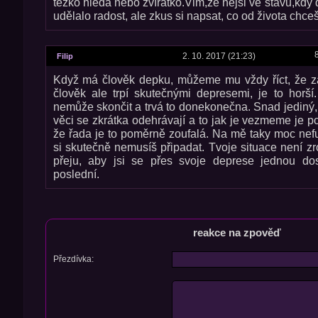
těžko hledá nebo zvířátko.Vim,že nejsi ve stavu,kdy d
udělalo radost, ale zkus si napsat, co od života chce
2. 10. 2017 (21:23)
Filip
Když má člověk depku, můžeme mu vždy říct, že z
člověk ale trpí skutečnými depresemi, je to horší
nemůže skončit a trvá to donekonečna. Snad jediný, c
věci se zkrátka odehrávají a to jak je vezmeme je p
že řada je to poměrně zoufalá. Na mě taky moc nefu
si skutečně nemusíš připadat. Tvoje situace není zr
přeju, aby jsi se přes svoje deprese jednou do
poslední.
reakce na zpověď
Přezdívka: