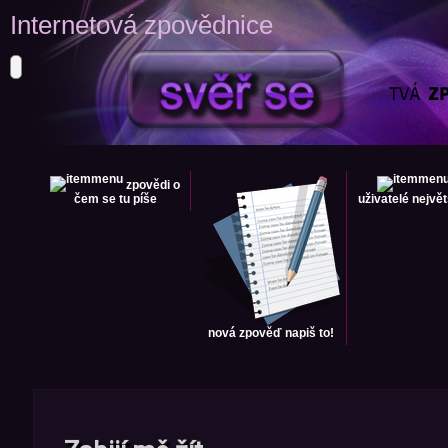
Internetová zpovědnice
zpovědi
o
čem se tu píše
uživatelé
největ
nová zpověď
napiš to!