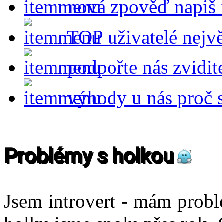
nová zpověď
napiš 
TOP uživatelé
nejvě
podpořte nás
zvidit
výhody u nás
proč 
Problémy s holkou
Jsem introvert - mám probl