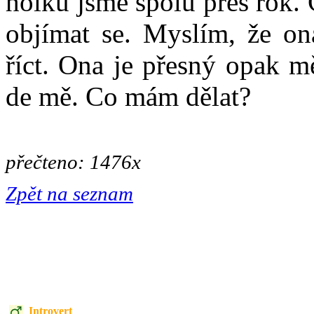
holku jsme spolu přes rok. C
objímat se. Myslím, že on
říct. Ona je přesný opak m
de mě. Co mám dělat?
přečteno: 1476x
Zpět na seznam
Introvert