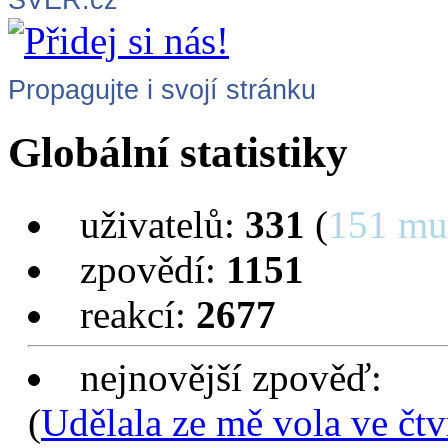
SVER.cz
Propagujte i svojí stránku
Globální statistiky
uživatelů:
331
(
151 mu
zpovědí:
1151
reakcí:
2677
nejnovější zpověď:
(
Udělala ze mě vola ve čtv