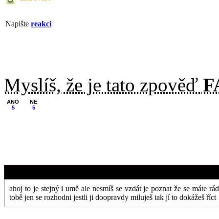
Napište
reakci
Myslíš, že je tato zpověď
F
ANO
NE
5
5
3. 10. 2017 (19
anonymus
ahoj to je stejný i umě ale nesmíš se vzdát je poznat že se máte rádi
tobě jen se rozhodni jestli ji doopravdy miluješ tak jí to dokážeš říct