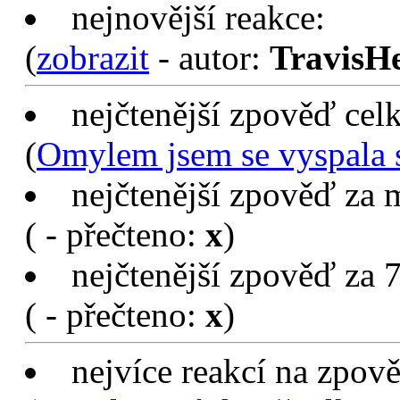
nejnovější reakce:
(
zobrazit
- autor:
TravisH
nejčtenější zpověď cel
(
Omylem jsem se vyspala 
nejčtenější zpověď za 
(
- přečteno:
x
)
nejčtenější zpověď za 7
(
- přečteno:
x
)
nejvíce reakcí na zpov