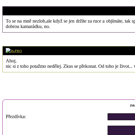
11. 9. 2017 (16
Francimor
To se na mně nezlob,ale když se jen držíte za ruce a objímáte, tak 
dobrou kamarádku, no.
11. 9. 2017 (12
RePRO
Ahoj,
nic si z toho potažmo nedělej. Zkus se překonat. Od toho je život... 
re
Přezdívka: