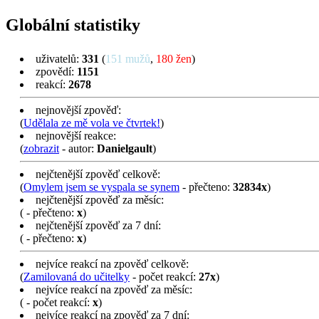
Globální statistiky
uživatelů:
331
(
151 mužů
,
180 žen
)
zpovědí:
1151
reakcí:
2678
nejnovější zpověď:
(
Udělala ze mě vola ve čtvrtek!
)
nejnovější reakce:
(
zobrazit
- autor:
Danielgault
)
nejčtenější zpověď celkově:
(
Omylem jsem se vyspala se synem
- přečteno:
32834x
)
nejčtenější zpověď za měsíc:
(
- přečteno:
x
)
nejčtenější zpověď za 7 dní:
(
- přečteno:
x
)
nejvíce reakcí na zpověď celkově:
(
Zamilovaná do učitelky
- počet reakcí:
27x
)
nejvíce reakcí na zpověď za měsíc:
(
- počet reakcí:
x
)
nejvíce reakcí na zpověď za 7 dní: