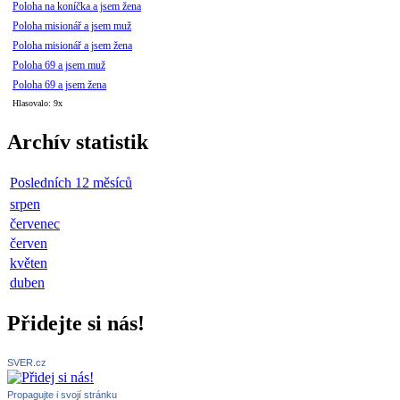
Poloha na koníčka a jsem žena
Poloha misionář a jsem muž
Poloha misionář a jsem žena
Poloha 69 a jsem muž
Poloha 69 a jsem žena
Hlasovalo: 9x
Archív statistik
Posledních 12 měsíců
srpen
červenec
červen
květen
duben
Přidejte si nás!
SVER.cz
Propagujte i svojí stránku