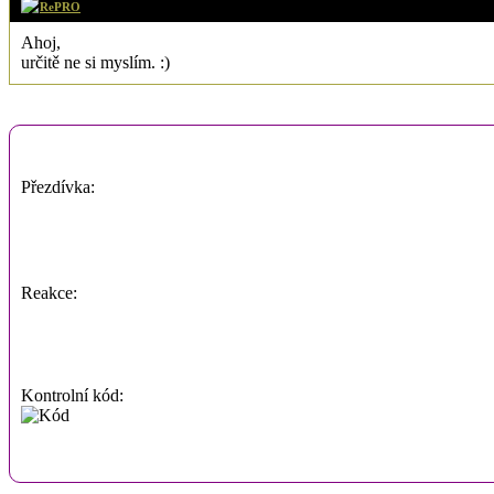
RePRO
Ahoj,
určitě ne si myslím. :)
Přezdívka:
Reakce:
Kontrolní kód: