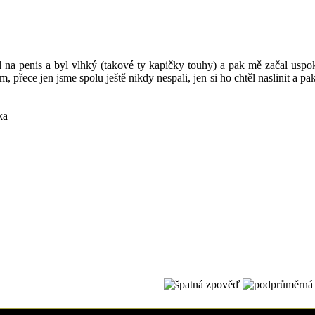
na penis a byl vlhký (takové ty kapičky touhy) a pak mě začal uspokojov
 přece jen jsme spolu ještě nikdy nespali, jen si ho chtěl naslinit a pak
ka