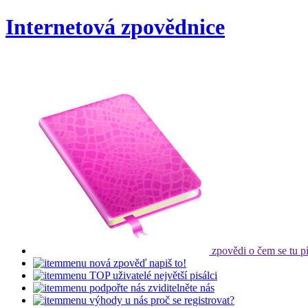
Internetová zpovědnice
zpovědi
o čem se tu p
nová zpověď
napiš to!
TOP uživatelé
největší pisálci
podpořte nás
zviditelněte nás
výhody u nás
proč se registrovat?