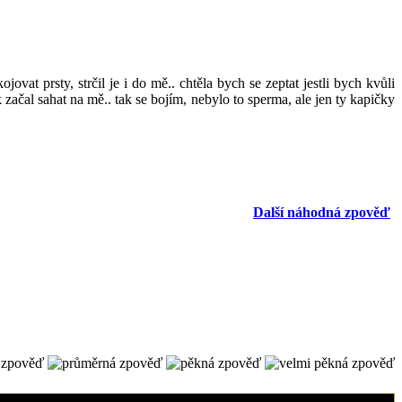
at prsty, strčil je i do mě.. chtěla bych se zeptat jestli bych kvůli
 začal sahat na mě.. tak se bojím, nebylo to sperma, ale jen ty kapičky
Další náhodná zpověď