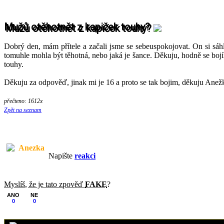
Mužů otěhotnět z kapiček touhy?
Dobrý den, mám přítele a začali jsme se sebeuspokojovat. On si sáhl 
tomuhle mohla být těhotná, nebo jaká je šance. Děkuju, hodně se bojím,
touhy.
Děkuju za odpověď, jinak mi je 16 a proto se tak bojim, děkuju Anež
přečteno: 1612x
Zpět na seznam
Anezka
Napište
reakci
Myslíš, že je tato zpověď
FAKE
?
ANO
NE
0
0