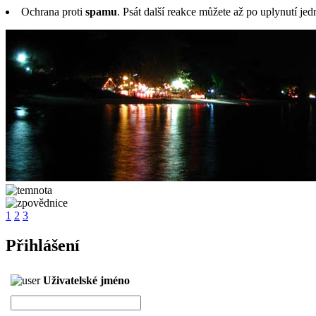
Ochrana proti
spamu
. Psát další reakce můžete až po uplynutí jed
1
2
3
Přihlášení
Uživatelské jméno