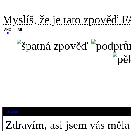
Myslíš, že je tato zpověď
F
ANO
NE
0
1
5. 12. 2018 (17
Aqarius
Zdravím, asi jsem vás měla