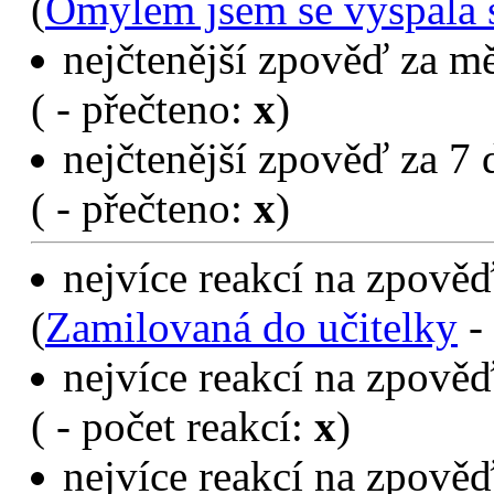
(
Omylem jsem se vyspala 
nejčtenější zpověď za mě
(
- přečteno:
x
)
nejčtenější zpověď za 7 
(
- přečteno:
x
)
nejvíce reakcí na zpověď
(
Zamilovaná do učitelky
- 
nejvíce reakcí na zpověď
(
- počet reakcí:
x
)
nejvíce reakcí na zpověď