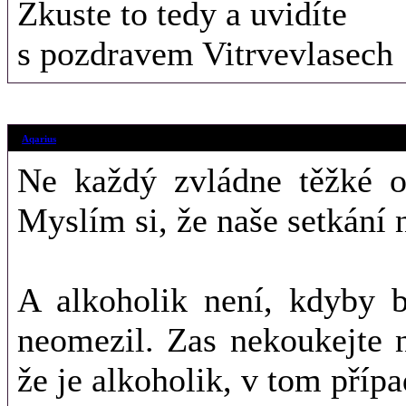
Zkuste to tedy a uvidíte
s pozdravem Vitrvevlasech
16. 8. 2018 (08
Aqarius
Ne každý zvládne těžké 
Myslím si, že naše setkání
A alkoholik není, kdyby b
neomezil. Zas nekoukejte 
že je alkoholik, v tom přípa