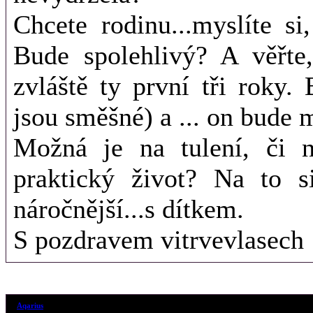
Chcete rodinu...myslíte s
Bude spolehlivý? A věřte,
zvláště ty první tři roky.
jsou směšné) a ... on bude m
Možná je na tulení, či n
praktický život? Na to s
náročnější...s dítkem.
S pozdravem vitrvevlasech
14. 8. 2018 (19
Aqarius