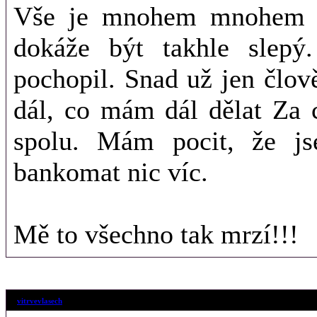
Vše je mnohem mnohem ho
dokáže být takhle slepý
pochopil. Snad už jen člov
dál, co mám dál dělat Za 
spolu. Mám pocit, že js
bankomat nic víc.
Mě to všechno tak mrzí!!!
16. 8. 2018 (17
vitrvevlasech