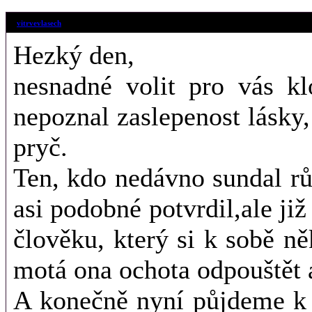
14. 8. 2018 (09
vitrvevlasech
Hezký den,
nesnadné volit pro vás kl
nepoznal zaslepenost lásky,
pryč.
Ten, kdo nedávno sundal r
asi podobné potvrdil,ale j
člověku, který si k sobě něk
motá ona ochota odpouštět a
A konečně nyní půjdeme k 