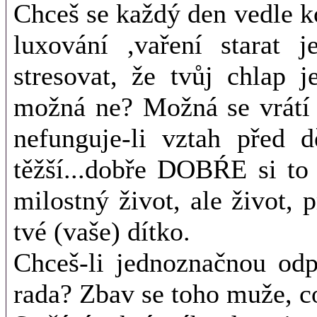
Chceš se každý den vedle ko
luxování ,vaření starat 
stresovat, že tvůj chlap 
možná ne? Možná se vrátí 
nefunguje-li vztah před 
těžší...dobře DOBŔE si to 
milostný život, ale život, 
tvé (vaše) dítko.
Chceš-li jednoznačnou od
rada? Zbav se toho muže, co