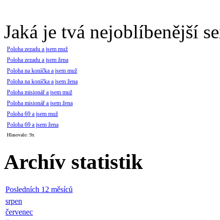
Jaká je tvá nejoblíbenější s
Poloha zezadu a jsem muž
Poloha zezadu a jsem žena
Poloha na koníčka a jsem muž
Poloha na koníčka a jsem žena
Poloha misionář a jsem muž
Poloha misionář a jsem žena
Poloha 69 a jsem muž
Poloha 69 a jsem žena
Hlasovalo: 9x
Archív statistik
Posledních 12 měsíců
srpen
červenec