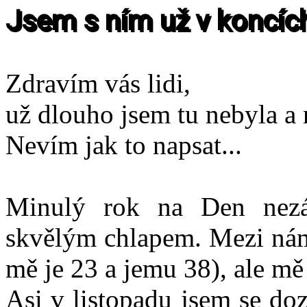
Jsem s ním už v koncíc
Zdravím vás lidi,
už dlouho jsem tu nebyla a n
Nevím jak to napsat...
Minulý rok na Den nezáv
skvělým chlapem. Mezi náma
mě je 23 a jemu 38), ale mě 
Asi v listopadu jsem se do