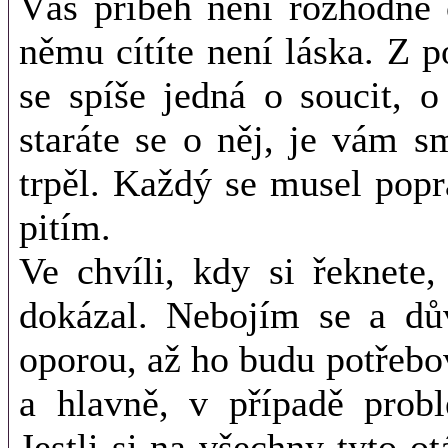
Váš příběh není rozhodně 
němu cítíte není láska. Z p
se spíše jedná o soucit, o
staráte se o něj, je vám s
trpěl. Každý se musel popr
pitím.
Ve chvíli, kdy si řeknete
dokázal. Nebojím se a dů
oporou, až ho budu potřebo
a hlavně, v případě prob
Jestli si na všechny tyto o