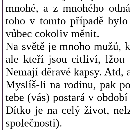
mnohé, a z mnohého odnáší
toho v tomto případě bylo
vůbec cokoliv měnit.
Na světě je mnoho mužů, kt
ale kteří jsou citliví, lžo
Nemají děravé kapsy. Atd, a
Myslíš-li na rodinu, pak p
tebe (vás) postará v období 
Dítko je na celý život, ne
společnosti).