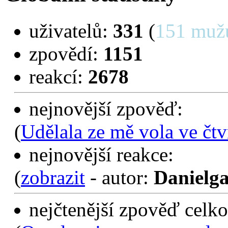
uživatelů:
331
(
151 muž
zpovědí:
1151
reakcí:
2678
nejnovější zpověď:
(
Udělala ze mě vola ve čtv
nejnovější reakce:
(
zobrazit
- autor:
Danielga
nejčtenější zpověď celko