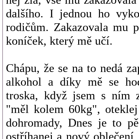
dalšího. I jednou ho vyk
rodičům. Zakazovala mu po
koníček, který mě učí.
Chápu, že se na to nedá za
alkohol a díky mě se ho
troska, když jsem s ním z
"měl kolem 60kg", oteklej
dohromady, Dnes je to pě
ostříhanej a nový oblečení