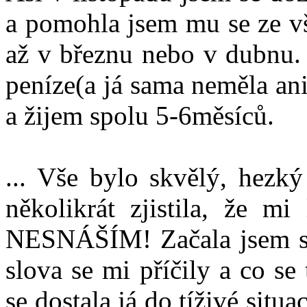
a pomohla jsem mu se ze vš
až v březnu nebo v dubnu. 
peníze(a já sama neměla an
a žijem spolu 5-6měsíců.
... Vše bylo skvělý, hezk
několikrát zjistila, že mi
NESNÁŠÍM! Začala jsem se 
slova se mi příčily a co se
se dostala já do tíživé situa