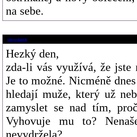
na sebe.
14. 8. 2018 (21
vitrvevlasech
Hezký den,
zda-li vás využívá, že jst
Je to možné. Nicméně dnes 
hledají muže, který už nebl
zamyslet se nad tím, pr
Vyhovuje mu to? Nenaše
nevydržela?