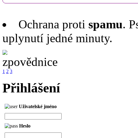
Ochrana proti
spamu
. P
uplynutí jedné minuty.
1
2
3
Přihlášení
Uživatelské jméno
Heslo