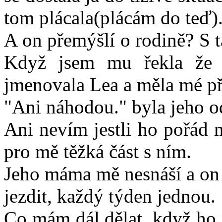
tom plácala(plácám do teď)
A on přemýšlí o rodině? S 
Když jsem mu řekla že s
jmenovala Lea a měla mé p
"Ani náhodou." byla jeho 
Ani nevím jestli ho pořád m
pro mě těžká část s ním.
Jeho máma mě nesnáší a on 
jezdit, každý týden jednou.
Co mám dál dělat, když ho 