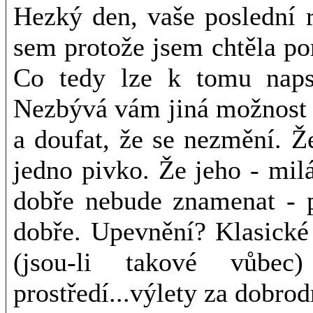
Hezký den, vaše poslední r
sem protože jsem chtěla por
Co tedy lze k tomu napsa
Nezbývá vám jiná možnost n
a doufat, že se nezmění. Ž
jedno pivko. Že jeho - mil
dobře nebude znamenat - 
dobře. Upevnění? Klasické
(jsou-li takové vůbe
prostředí...výlety za dobro