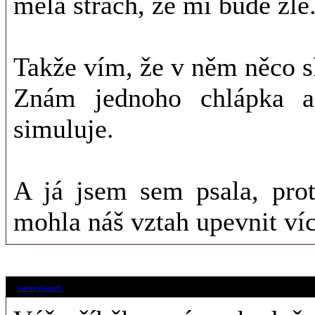
měla strach, že mi bude zle
Takže vím, že v něm něco s
Znám jednoho chlápka a
simuluje.
A já jsem sem psala, prot
mohla náš vztah upevnit víc
15. 8. 2018 (16
vitrvevlasech