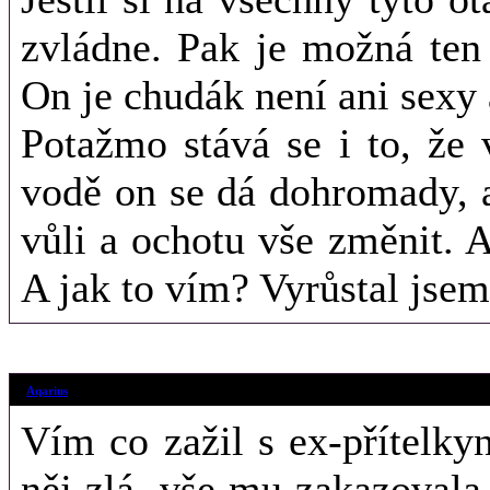
zvládne. Pak je možná ten
On je chudák není ani sexy a
Potažmo stává se i to, že 
vodě on se dá dohromady, 
vůli a ochotu vše změnit. A
A jak to vím? Vyrůstal jsem
15. 8. 2018 (08
Aqarius
Vím co zažil s ex-přítelky
něj zlá, vše mu zakazovala