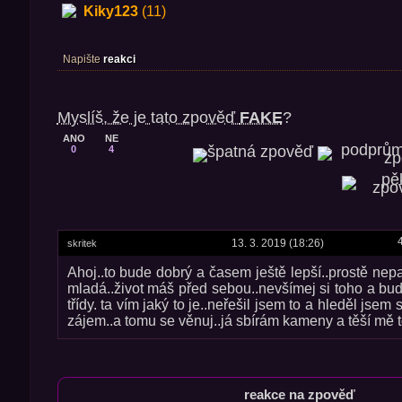
Kiky123
(11)
Napište
reakci
Myslíš, že je tato zpověď
FAKE
?
ANO
NE
0
4
13. 3. 2019 (18:26)
skritek
Ahoj..to bude dobrý a časem ještě lepší..prostě nepat
mladá..život máš před sebou..nevšímej si toho a bud
třídy. ta vím jaký to je..neřešil jsem to a hleděl jsem 
zájem..a tomu se věnuj..já sbírám kameny a těší mě t
reakce na zpověď