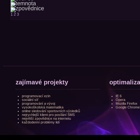
1
2
3
zajímavé projekty
optimaliz
programovací ezin
IE 6
sociální síť
Opera
programování a vývoj
Mozilla Firefox
vysokoškolská matematika
Google Chrome
online sledování sportovních výsledků
nejrychlejší klient pro posílání SMS
největší zpovědnice na internetu
každodenní problémy lidí