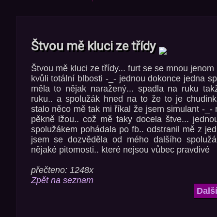
Štvou mě kluci ze třídy
Štvou mě kluci ze třídy... furt se se mnou jenom 
kvůli totální blbosti -_- jednou dokonce jedna s
měla to nějak naražený... spadla na ruku ta
ruku.. a spolužák hned na to že to je chudink
stalo něco mě tak mi říkal že jsem simulant -_-
pěkně lžou.. což mě taky docela štve... jedn
spolužákem pohádala po fb.. odstranil mě z jed
jsem se dozvěděla od mého dalšího spolužák
nějaké pitomosti.. které nejsou vůbec pravdivé
přečteno: 1248x
Zpět na seznam
Dalš