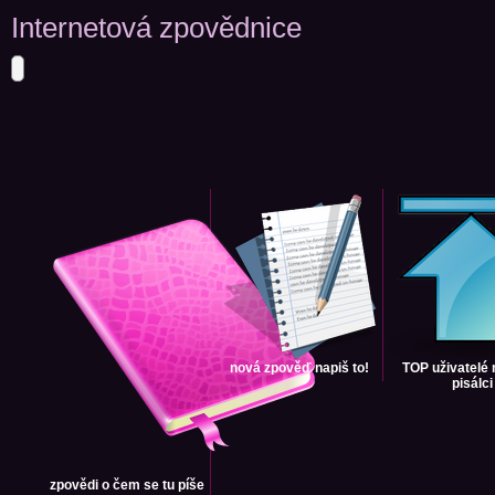
Internetová zpovědnice
nová zpověď
napiš to!
TOP uživatelé
pisálci
zpovědi
o čem se tu píše