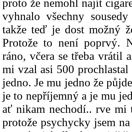
proto že nemohl najít cigar
vyhnalo všechny sousedy a
takže teď je dost možný ž
Protože to není poprvý. N
ráno, včera se třeba vrátil
mi vzal asi 500 prochlasta
jedno. Je mu jedno že půjd
je to nepříjemný a je mu j
ať nikam nechodí.. rve mi 
protože psychycky jsem na 