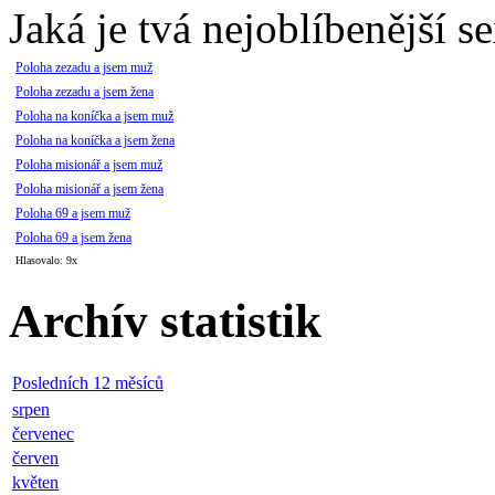
Jaká je tvá nejoblíbenější s
Poloha zezadu a jsem muž
Poloha zezadu a jsem žena
Poloha na koníčka a jsem muž
Poloha na koníčka a jsem žena
Poloha misionář a jsem muž
Poloha misionář a jsem žena
Poloha 69 a jsem muž
Poloha 69 a jsem žena
Hlasovalo: 9x
Archív statistik
Posledních 12 měsíců
srpen
červenec
červen
květen