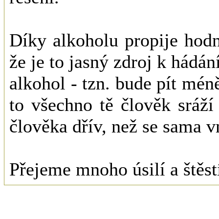
Díky alkoholu propije hodn
že je to jasný zdroj k hádá
alkohol - tzn. bude pít méně
to všechno tě člověk sráží
člověka dřív, než se sama vn
Přejeme mnoho úsilí a štěstí