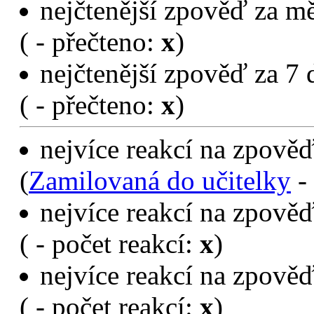
nejčtenější zpověď za mě
(
- přečteno:
x
)
nejčtenější zpověď za 7 
(
- přečteno:
x
)
nejvíce reakcí na zpověď
(
Zamilovaná do učitelky
- 
nejvíce reakcí na zpověď
(
- počet reakcí:
x
)
nejvíce reakcí na zpověď
(
- počet reakcí:
x
)