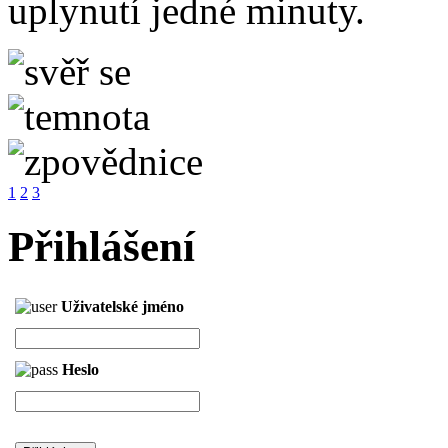
uplynutí jedné minuty.
1
2
3
Přihlášení
Uživatelské jméno
Heslo