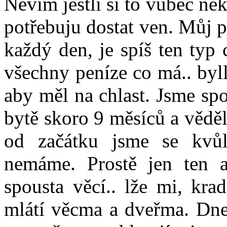
Nevím jestli si to vůbec někd
potřebuju dostat ven. Můj p
každý den, je spíš ten typ 
všechny peníze co má.. byl
aby měl na chlast. Jsme sp
bytě skoro 9 měsíců a věděl
od začátku jsme se kvůl
nemáme. Prostě jen ten 
spousta věcí.. lže mi, kra
mlátí věcma a dveřma. Dne