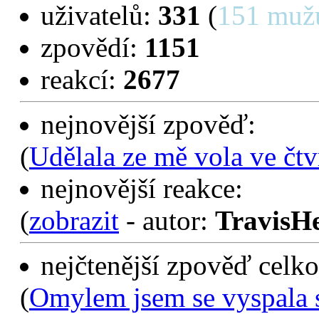
uživatelů:
331
(
151 muž
zpovědí:
1151
reakcí:
2677
nejnovější zpověď:
(
Udělala ze mě vola ve čtv
nejnovější reakce:
(
zobrazit
- autor:
TravisH
nejčtenější zpověď celko
(
Omylem jsem se vyspala 