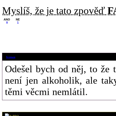
Myslíš, že je tato zpověď
F
ANO
NE
0
1
27. 12. 2018 (2
Iceman
Odešel bych od něj, to že 
není jen alkoholik, ale tak
těmi věcmi nemlátil.
28. 11. 2018 (1
RePRO