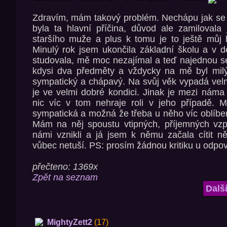
Zdravím, mám takový problém. Nechápu jak se 
byla ta hlavní příčina, důvod ale zamilovala
staršího muže a plus k tomu je to ještě můj bý
Minulý rok jsem ukončila základní školu a v 
studovala, mě moc nezajímal a teď najednou se 
kdysi dva předměty a vždycky na mě byl milý,
sympatický a chápavý. Na svůj věk vypadá velm
je ve velmi dobré kondici. Jinak je mezi náma 
nic víc v tom nehraje roli v jeho případě.
sympatická a možná že třeba u něho víc oblíben
Mám na něj spoustu vtipných, příjemných vz
námi vznikli a já jsem k němu začala cítit n
vůbec netuší. PS: prosím žádnou kritiku u odpo
přečteno: 1369x
Zpět na seznam
Dalš
MightyZett2
(17)