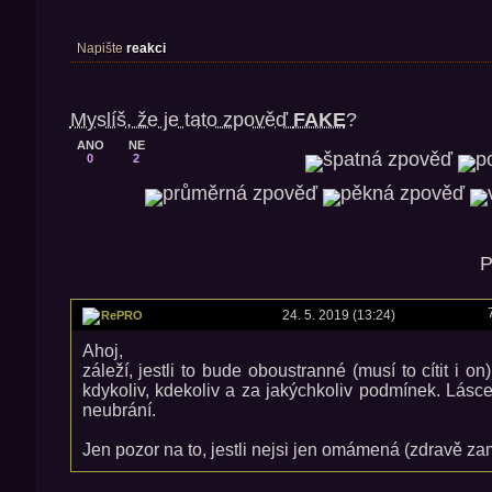
Napište
reakci
Myslíš, že je tato zpověď
FAKE
?
ANO
NE
0
2
P
24. 5. 2019 (13:24)
RePRO
Ahoj,
záleží, jestli to bude oboustranné (musí to cítit i o
kdykoliv, kdekoliv a za jakýchkoliv podmínek. Lásce
neubrání.
Jen pozor na to, jestli nejsi jen omámená (zdravě zam