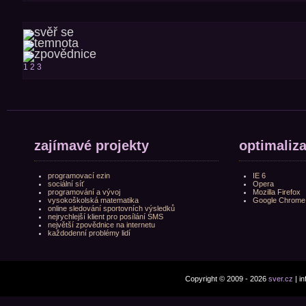
1
2
3
zajímavé projekty
optimaliz
programovací ezin
IE 6
sociální síť
Opera
programování a vývoj
Mozilla Firefox
vysokoškolská matematika
Google Chrome
online sledování sportovních výsledků
nejrychlejší klient pro posílání SMS
největší zpovědnice na internetu
každodenní problémy lidí
Copyright © 2009 - 2026
sver.cz
| i