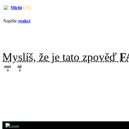
Michi
(25)
Napište
reakci
Myslíš, že je tato zpověď
F
ANO
NE
0
0
31. 12. 2019 (0
cassiel