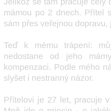
Jelikož se tam pracuje celý d
mámou po 2 dnech. Přítel s
sám přes veřejnou dopravu,
Teď k mému trápení: můj 
nedostane od jeho mámy
kompenzaci. Podle mého náz
slyšet i nestranný názor.
Přítelovi je 27 let, pracuje
Mně jde o princip - o jakék