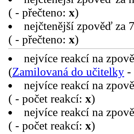
(
- přečteno:
x
)
nejčtenější zpověď za 7
(
- přečteno:
x
)
nejvíce reakcí na zpov
(
Zamilovaná do učitelky
- 
nejvíce reakcí na zpov
(
- počet reakcí:
x
)
nejvíce reakcí na zpově
(
- počet reakcí:
x
)