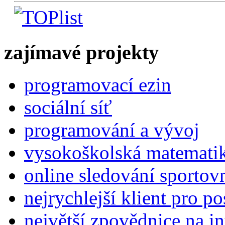
zajímavé projekty
programovací ezin
sociální síť
programování a vývoj
vysokoškolská matemati
online sledování sportov
nejrychlejší klient pro p
největší zpovědnice na in