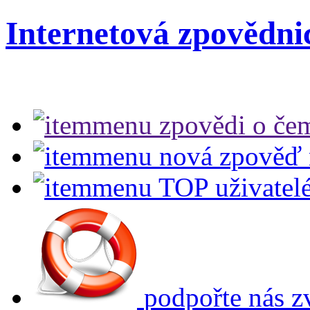
Internetová zpovědni
zpovědi
o čem
nová zpověď
TOP uživatel
podpořte nás
z