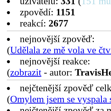
uživatelů:
331
(
151 mu
zpovědí:
1151
reakcí:
2677
nejnovější zpověď:
(
Udělala ze mě vola ve čtv
nejnovější reakce:
(
zobrazit
- autor:
TravisH
nejčtenější zpověď cel
(
Omylem jsem se vyspala 
nejčtenější zpověď za 