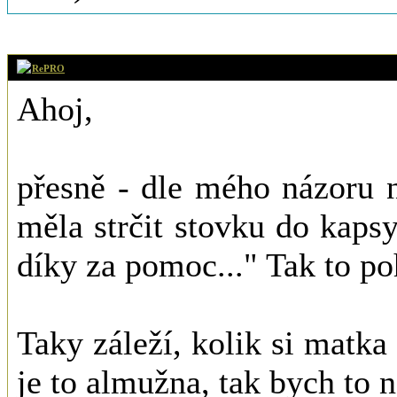
16. 12. 2019 (2
RePRO
Ahoj,
přesně - dle mého názoru 
měla strčit stovku do kapsy
díky za pomoc..." Tak to po
Taky záleží, kolik si matka
je to almužna, tak bych to n