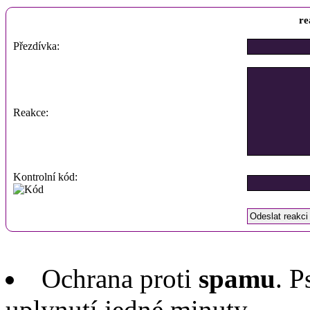
re
Přezdívka:
Reakce:
Kontrolní kód:
Ochrana proti
spamu
. P
uplynutí jedné minuty.