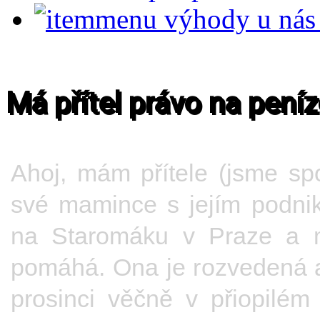
výhody u nás
Má přítel právo na peníz
Ahoj, mám přítele (jsme sp
své mamince s jejím podni
na Staromáku v Praze a mů
pomáhá. Ona je rozvedená a 
prosinci věčně v přiopilé