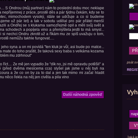
lo.... S Ondrou (můj partner) nám to poslední dobu moc neklape
 nepříjemnej z práce, prostě děs a pár týdnu čekám, kdy se to
et otec, mimochodem vysoký, stále se udržuje a co si budeme
tujeme už pár let) a tak v sobotu udělal pro pár přátel menší
azili a Ondřej se s klukama samozřejmě opil a měli svůj svět a
 schodech a popíjela vino a přemýšlela jestli to má smysl...
i si nechci Ondru zkrotit už a říkám mu ze spíš uvažuju o tom,
prostě nemůžu takhle fungovat.....
ili jeho syna a on mi povídá "ten kluk je vůl, asi bude po matce...
t a mate do toho praštit, že taková sexy baba s velkáma kozama
blém mu zdrhnout"
psát sv
 říct.... Ze mě jen vypadlo že "dík no, jsi mě opravdu potěšil" a
ě (před dvěma mesícema cca) slyšel jak jsme u něj byli na
REGIS
coura a že co on by za to dal a jen tak mimo mi začal hladit
u něco řekla na něj jen civěla a pila vino
Vyh
Další náhodná zpověď
Jaká je