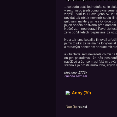
....co budu psát, jednoduše se to sta
v sexu, nebo jezdí domu vynervenej a
zlepší... Vidí to i Pavel(jeho 57 l
povídat tak nějak nevinně spolu flir
grilování, na který jsme s Ondrou dor
já jen seděla naštvaná před domem na
Načež za mnou dorazil Pavel že jestl
že to po 5ti letech rozpustíme, že už 
No a tak jsme kecali a flirtovali a řeš
já mu to říkal ze se má na to vykašla
a mrdavým pohledem nebude mít pro
a v tu chvíli jsem nevěděla co mu na to
on jen pokračoval, že nás posledn
návštěvě a že jsem asi fakt mrdavá 
stehno a já proste místo toho, abych m
přečteno: 1776x
Zpět na seznam
Anny
(30)
Napište
reakci