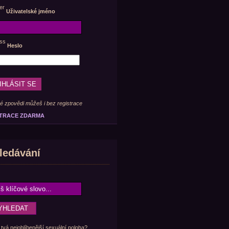
Uživatelské jméno
Heslo
é zpovědi můžeš i bez registrace
TRACE ZDARMA
ledávání
 tvá nejoblíbenější sexuální poloha?