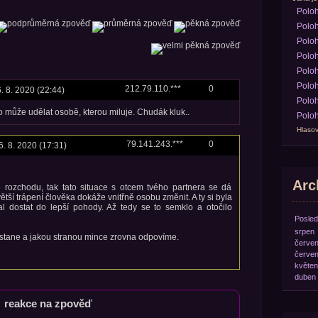
Polo
Poloh
Poloh
Poloh
Poloh
Poloh
212.79.110.***
0
. 8. 2020 (22:44)
Poloh
o může udělat osobě, kterou miluje. Chudák kluk..
Poloh
Hlasov
79.141.243.***
0
6. 8. 2020 (17:31)
Arch
rozchodu, tak tato situace s otcem tvého partnera se dá
ětší trápení člověka dokáže vnitřně osobu změnit. A ty si byla
l dostat do lepší pohody. Až tedy se to semklo a otočilo
Posled
srpen
se stane a jakou stranou mince zrovna odpovíme.
červe
červe
květen
duben
reakce na zpověď