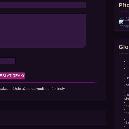
Přid
SVER.
Propagu
Glo
(
Ud
(
zo
 reakce můžete až po uplynutí jedné minuty.
(
Om
pře
(
- 
(
- 
(
Za