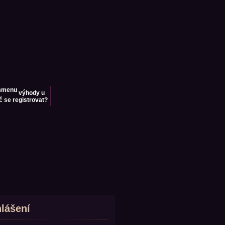
výhody u
č se registrovat?
hlášení