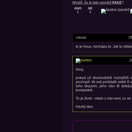
Myslíš, že je tato zpověď
FAKE
?
ANO
NE
1
1
26
nobody
to je hnus, nechápu to. Jak to někd
2
RePRO
Ahoj,
pokud už dlouhodobě rozmýšlíš o 
pochopit. Ve své podstatě velké či v
toho úkazem, jeho otec tě dokáza
kompletně.
To je život - nikdo z nás neví, co 
Hezký den.