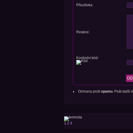
Přezdívka:
Reakce:
Kontrolní kód:
Ochrana proti
spamu
. Psát další
1
2
3