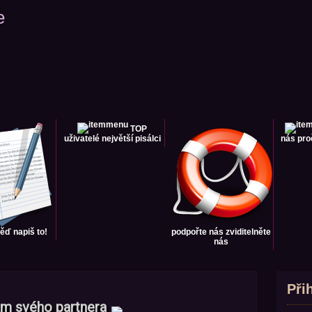
e
TOP
uživatelé
největší pisálci
nás
pro
věď
napiš to!
podpořte nás
zviditelněte
nás
Při
em svého partnera