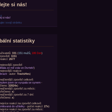
ejte si nás!
cz
jte i svojí stránku
bální statistiky
uživatelů:
331
(
151 mužů
,
180 žen
)
zpovědí:
1151
reakcí:
2677
nejnovější zpověď:
ělala ze mě vola ve čtvrtek!
)
nejnovější reakce:
brazit
- autor:
TravisHes
)
nejčtenější zpověď celkově:
ylem jsem se vyspala se synem
-
čteno:
32824x
)
nejčtenější zpověď za měsíc:
přečteno:
x
)
nejčtenější zpověď za 7 dní:
přečteno:
x
)
nejvíce reakcí na zpověď celkově:
milovaná do učitelky
- počet reakcí:
27x
)
nejvíce reakcí na zpověď za měsíc: