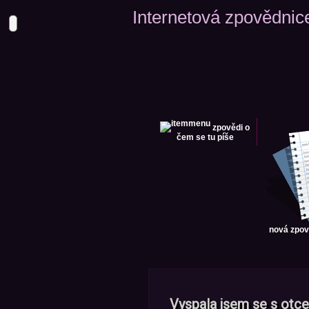
Internetová zpovědnic
zpovědi
o
čem se tu píše
nová zpo
Vyspala jsem se s otc