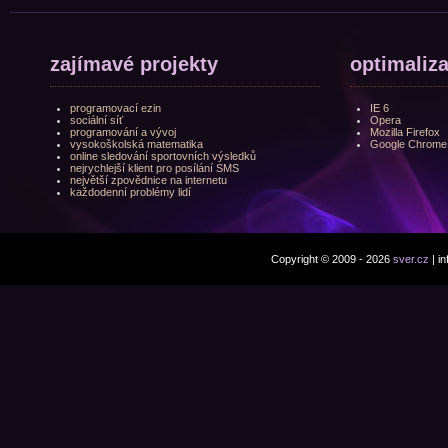
zajímavé projekty
optimaliz
programovací ezin
IE 6
sociální síť
Opera
programování a vývoj
Mozilla Firefox
vysokoškolská matematika
Google Chrome
online sledování sportovních výsledků
nejrychlejší klient pro posílání SMS
největší zpovědnice na internetu
každodenní problémy lidí
Copyright © 2009 - 2026
sver.cz
| i