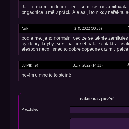
Já to mám podobné jen jsem se nezamilovala.
brigadnice u mě v práci.. Ale asi ji to nikdy neřeknu 
2. 8. 2022 (00:59)
Ajsik
podle me, je to normalni vec ze se takhle zamilujes
by dobry kdyby jsi si na ni sehnala kontakt a psali
alespon neco.. snad to dobre dopadne drzim ti palce
8
31. 7. 2022 (14:22)
LUIMIK_:90
nevím u mne je to stejné
reakce na zpověď
Přezdívka: