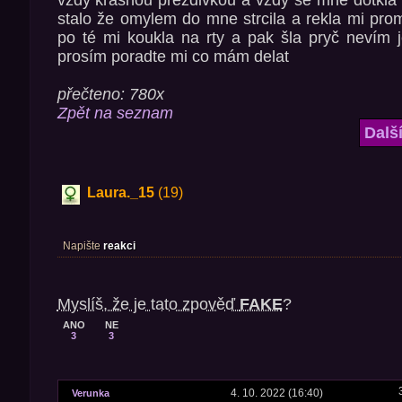
vždy krásnou prezdivkou a vždy se mne dotkla
stalo že omylem do mne strcila a rekla mi pro
po té mi koukla na rty a pak šla pryč nevím je
prosím poradte mi co mám delat
přečteno: 780x
Zpět na seznam
Dalš
Laura._15
(19)
Napište
reakci
Myslíš, že je tato zpověď
FAKE
?
ANO
NE
3
3
4. 10. 2022 (16:40)
Verunka