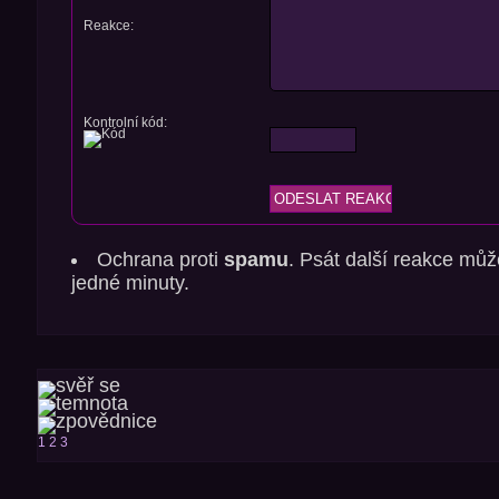
Reakce:
Kontrolní kód:
Ochrana proti
spamu
. Psát další reakce můž
jedné minuty.
1
2
3