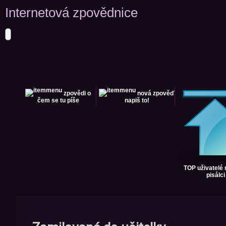
Internetová zpovědnice
zpovědi
o
nová zpověď
čem se tu píše
napiš to!
TOP uživatelé
pisálci