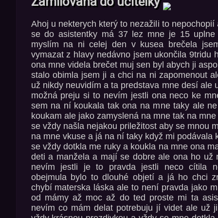
Zamilovaná do učitelky
Ahoj u nekterych který to nezažili to nepochopií
se do asistentky má 37 lez mne je 15 uplne
myslím na ni celej den v kusea brečela jse
vymazat z hlavy nedávno jsem ukončila 9tridu 
ona mne videla brečet muj sen byl abych ji asp
stalo obimla jsem ji a chci na ni zapomenout a
už nikdy neuvidím a ta predstava mne desí ale u
možná preju si to nevím jestli ona neco ke mne
sem na ní koukala tak ona na mne taky ale ne
koukam ale jako zamyslená na mne tak na mne 
se vždy našla nejakou priležitost aby se mnou 
na mne vkuse a já na ní taky když mi podávala 
se vždy dotkla me ruky a koukla na mne ona ma
deti a manžela a mají se dobre ale ona ho už n
nevím jestli je to pravda jestli neco cítil
obejmula bylo to dlouhé objetí a já ho chci 
chybí materska láska ale to není pravda jako 
od mámy až moc až do ted proste mi ta asis
nevím co mám delat potrebuju jí videt ale už j