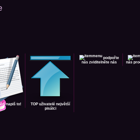
e
podpořte
nás
zviditelněte nás
nás
pro
věď
napiš to!
TOP uživatelé
největší
pisálci