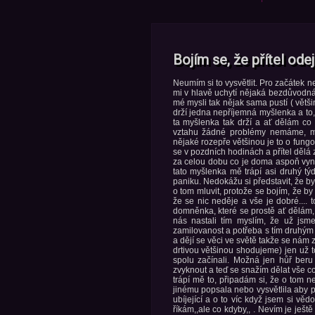
Bojím se, že přítel ode
Neumím si to vysvětlit. Pro začátek 
mi v hlavě uchytí nějaká bezdůvodná
mé mysli tak nějak sama pustí ( větš
drží jedna nepříjemná myšlenka a to,
ta myšlenka tak drží a ať dělám co 
vztahu žádné problémy nemáme, má
nějaké rozepře většinou je to o fung
se v pozdních hodinách a přítel dělá
za celou dobu co je doma aspoň vynés
tato myšlenka mě trápí asi druhý tý
paniku. Nedokážu si představit, že b
o tom mluvit, protože se bojím, že by
že se nic neděje a vše je dobré.... 
domněnka, které se prostě ať dělám,
nás nastali tím myslím, že už jsm
zamilovanost a potřeba s tím druhým 
a dějí se věci ve světě takže se nám 
drtivou většinou shodujeme) jen už 
spolu začínali. Možná jen hůř beru
zvyknout a teď se snažím dělat vše c
trápí mě to, připadám si, že o tom 
jinému popsala nebo vysvětlila aby po
ubíjející a o to víc když jsem si vě
říkám,,ale co kdyby,, . Nevím je ješt