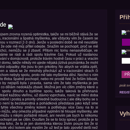
Při
jde
nejsem zrovna rozená optimistka, takže se mi běžně stává že se
, iracionální a špatná myšlenka, ale vždycky vím že časem se
inou v rozmezí 2-3 dní). Jenže v poslední době se mě neustále
 že ode mě můj přítel odejde. Snažím se pochopit, proč se mě
chci, nemůžu se jí zbavit. Přitom nic tomu nenasvědčuje, ve
me se rádi a rádi spolu trávíme čas. Pokud už nastanou
ování v domácnosti, protože trávím hodně času v práci a vracím
 z domu, takže někdy mi ujede nějaká jízlivá poznámka že mohl
t odpadky. Ale jsou to jen prkotiny. No abych se vrátila zpět,
den a stává se že mnohdy přechází až v iracionální strach či
ychom nebyly spolu, proto mě tato myšlenka děsí. Nechci s ním
 to třeba špatně pochopil, nebo mi prostě řekl že řeším blbosti,
to by nejspíš byla i pravda, sama vím že tato myšlenka je jen
psát sv
 co dělám nedokážu zbavit. Možná jen víc cítím změny které u
e spolu dlouho a bydlíme spolu, takže taková ta přehnaná
REGIS
trávit každou vteřinu, už dávno vyprchala, navíc se mění doba
změnil i postoj a priority ohledně budoucna ( ale díky bohu se s
to není ta bezstarostná a pohádková představa jako když sme
 tyhle všechny změny kolem a potřebuju více času na to si
o můžu, aby omezila případné vyplnění té hloupé myšlenky, ale
Vyh
nemůžu s nikým pořádně mluvit, ani nevím jak bych to někomu
chopil jak se cítím. Doufám že se to brzy spraví, protože je to
doma toho, že to je jen domněnka kterou živím pouze tím že si
ě tolik věcí kolem ale myslím že už teď je tato zpověď delší než