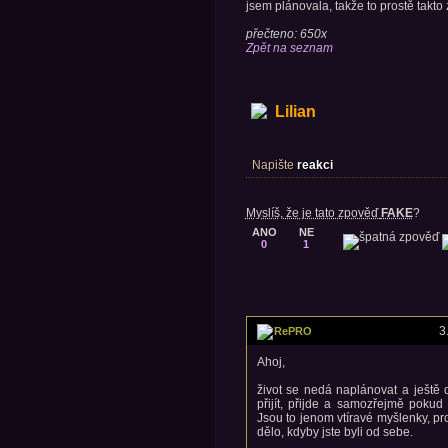
jsem plánovala, takže to prostě takto
přečteno: 650x
Zpět na seznam
Lilian
Napište
reakci
Myslíš, že je tato zpověď
FAKE
?
ANO
NE
0
1
3
RePRO
Ahoj,
život se nedá naplánovat a ještě 
přijít, přijde a samozřejmě poku
Jsou to jenom vtíravé myšlenky, pro
dělo, kdyby jste byli od sebe.