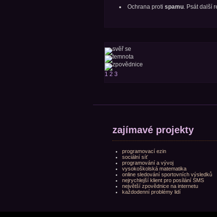
Ochrana proti
spamu
. Psát další
1
2
3
zajímavé projekty
programovací ezin
sociální síť
programování a vývoj
vysokoškolská matematika
online sledování sportovních výsledků
nejrychlejší klient pro posílání SMS
největší zpovědnice na internetu
každodenní problémy lidí