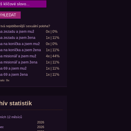
 tvá nejoblíbenější sexuální poloha?
ha zezadu a jsem muž
0x | 0%
a zezadu a jsem žena
1x | 11%
a na koníčka a jsem muž
0x | 0%
a na koníčka a jsem žena
1x | 11%
a misionář a jsem muž
4x | 44%
a misionář a jsem žena
1x | 11%
a 69 a jsem muž
1x | 11%
a 69 a jsem žena
1x | 11%
alo: 9x
ív statistik
ních 12 měsíců
2026
nec
2026