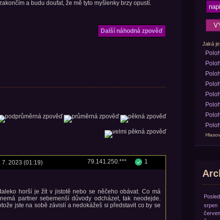
 zakončím a budu doufat, že mě tyto myšlenky brzy opustí.
Další náhodná zpověď
Jaká je
Polo
Poloh
Poloh
Poloh
Poloh
Poloh
Poloh
Poloh
Hlasov
79.141.250.***
1
. 7. 2023 (01:19)
Arch
daleko horší je žít v jistotě nebo se něčeho obávat. Co má
Posled
d nemá partner sebemenší důvody odcházet, tak neodejde.
tože jste na sobě závislí a nedokážeš si představit co by se
srpen
červe