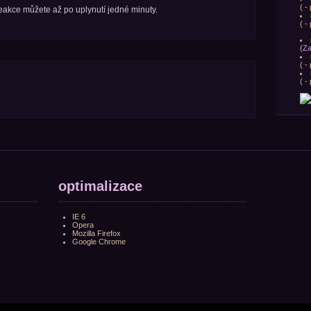
(
- 
 reakce můžete až po uplynutí jedné minuty.
(
- 
(
Za
(
- 
(
- 
optimalizace
IE 6
Opera
Mozilla Firefox
Google Chrome