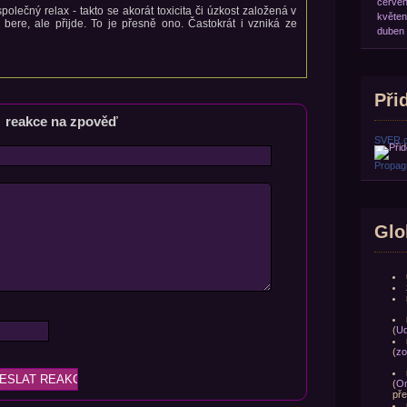
červe
polečný relax - takto se akorát toxicita či úzkost založená v
květen
bere, ale přijde. To je přesně ono. Častokrát i vzniká ze
duben
Přid
reakce na zpověď
SVER.
Propagu
Glo
(
Ud
(
zo
(
Om
pře