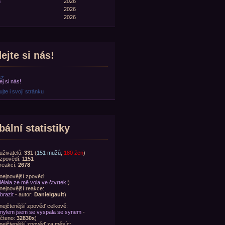
n
2026
2026
2026
ejte si nás!
cz
jte i svojí stránku
bální statistiky
uživatelů:
331
(
151 mužů
,
180 žen
)
zpovědí:
1151
reakcí:
2678
nejnovější zpověď:
ělala ze mě vola ve čtvrtek!
)
nejnovější reakce:
brazit
- autor:
Danielgault
)
nejčtenější zpověď celkově:
ylem jsem se vyspala se synem
-
čteno:
32830x
)
nejčtenější zpověď za měsíc: