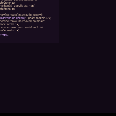
přečteno:
x
)
nejčtenější zpověď za 7 dní:
přečteno:
x
)
nejvíce reakcí na zpověď celkově:
milovaná do učitelky
- počet reakcí:
27x
)
nejvíce reakcí na zpověď za měsíc:
počet reakcí:
x
)
nejvíce reakcí na zpověď za 7 dní:
počet reakcí:
x
)