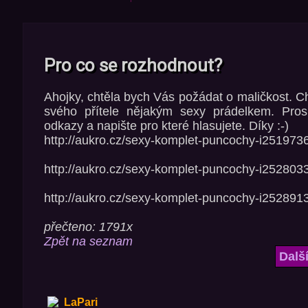
Pro co se rozhodnout?
Ahojky, chtěla bych Vás požádat o maličkost. C
svého přítele nějakým sexy prádelkem. Pro
odkazy a napište pro které hlasujete. Díky :-)
http://aukro.cz/sexy-komplet-puncochy-i251973
http://aukro.cz/sexy-komplet-puncochy-i252803
http://aukro.cz/sexy-komplet-puncochy-i252891
přečteno: 1791x
Zpět na seznam
Dalš
LaPari