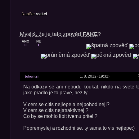
Napište
reakci
Myslíš, že je tato zpověď
FAKE
?
ANO
NE
0
1
1. 8. 2012 (19:32)
tokoritsi
Na odkazy se ani nebudu koukat, nikdo na svete to
jake pradlo je to prave, nez ty.
V cem se citis nejlepe a nejpohodlneji?
V cem se citis nejatraktivneji?
Co by se mohlo libit tvemu priteli?
Popremyslej a rozhodni se, ty sama to vis nejlepe;)