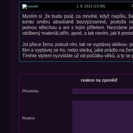
1. 8. 2012 (15:56)
cassiel
Myslím si ,že budu psát, za mnohé, když napíšu, ž
tomto směru absolutně bezvýznamné, protože 
jednou střechou a ani s tvým přítelem. Neznáme je
oblíbený materiál,střih, apod. a tak nevím, jak ti pomo
Jsi přece žena, pokud vím, tak se vyptávej oklikou- pu
film a vyptávej se ho, nebo sleduj, jaké prádlo na žen
Tímhle stylem vyzvídáte už od počátku věků, a ty se 
reakce na zpověď
Přezdívka:
Reakce: