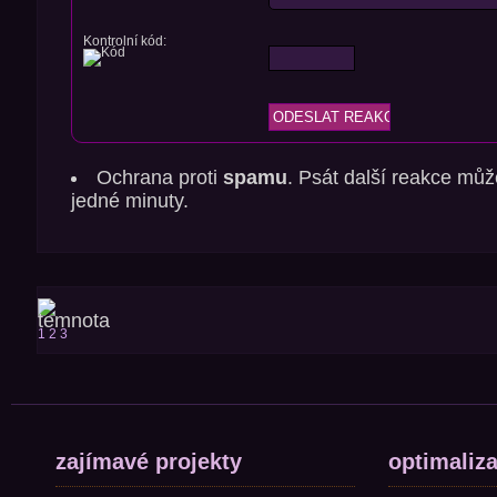
Kontrolní kód:
Ochrana proti
spamu
. Psát další reakce můž
jedné minuty.
1
2
3
zajímavé projekty
optimaliz