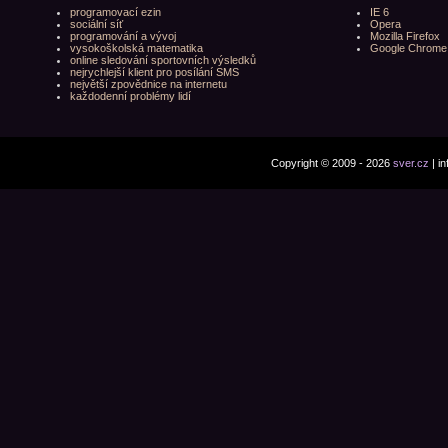
programovací ezin
IE 6
sociální síť
Opera
programování a vývoj
Mozilla Firefox
vysokoškolská matematika
Google Chrome
online sledování sportovních výsledků
nejrychlejší klient pro posílání SMS
největší zpovědnice na internetu
každodenní problémy lidí
Copyright © 2009 - 2026
sver.cz
| i