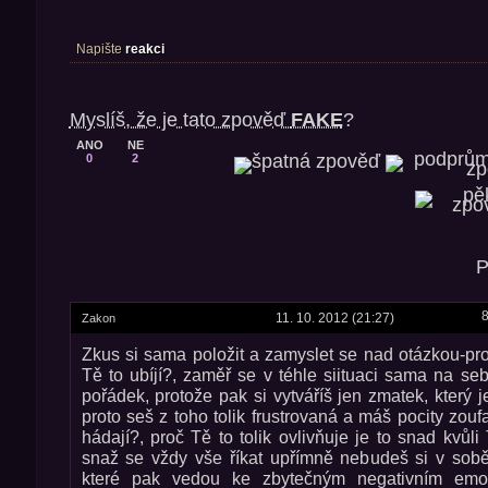
Napište
reakci
Myslíš, že je tato zpověď
FAKE
?
ANO
NE
0
2
P
8
11. 10. 2012 (21:27)
Zakon
Zkus si sama položit a zamyslet se nad otázkou-pro
Tě to ubíjí?, zaměř se v téhle siituaci sama na seb
pořádek, protože pak si vytváříš jen zmatek, který je
proto seš z toho tolik frustrovaná a máš pocity zouf
hádají?, proč Tě to tolik ovlivňuje je to snad kv
snaž se vždy vše říkat upřímně nebudeš si v sobě 
které pak vedou ke zbytečným negativním emoc