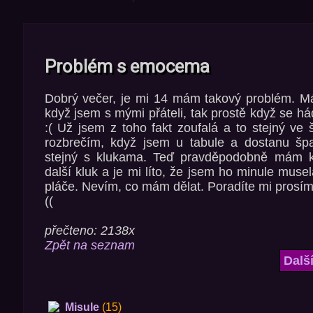
Problém s emocema
Dobrý večer, je mi 14 mám takový problém. Má
když jsem s mými přáteli, tak prostě když se háda
:( Už jsem z toho fakt zoufalá a to stejný ve š
rozbrečím, když jsem u tabule a dostanu šp
stejný s klukama. Teď pravděpodobně mám k
další kluk a je mi líto, že jsem ho minule musel
pláče. Nevím, co mám dělat. Poradíte mi prosím.. 
((
přečteno: 2138x
Zpět na seznam
Dalš
Misule
(15)