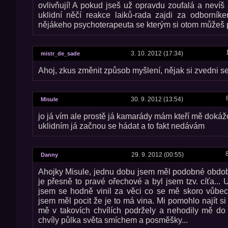
ovlivňují! A pokud jseš už opravdu zoufalá a nevíš 
uklidní něčí reakce laiků-rada zajdi za odborníke
nějákeho psychoterapeuta se kterým si otom můžeš 
3. 10. 2012 (17:34)
mistr_de_sade
Ahoj, zkus změnit způsob myšlení, nějak si zvedni s
30. 9. 2012 (13:54)
Misule
jo já vím ale prostě já kamarády mám kteří mě dokáž
uklidním já začnou se hádat a to fakt nedávám
29. 9. 2012 (00:55)
Danny
Ahojky Misule, jednu dobu jsem měl podobné obdob
je přesně to pravé ořechové a byl jsem tzv. cíťa... 
jsem se hodně vinil za věci co se mě skoro vůbec 
jsem měl pocit že je to má vina. Mi pomohlo najít s
mě v takovích chvílích podržely a nehodily mě do 
chvíly půlka světa smíchem a posměšky...