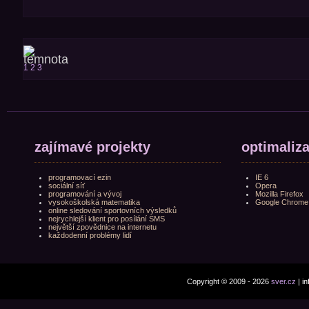
1
2
3
zajímavé projekty
optimaliz
programovací ezin
IE 6
sociální síť
Opera
programování a vývoj
Mozilla Firefox
vysokoškolská matematika
Google Chrome
online sledování sportovních výsledků
nejrychlejší klient pro posílání SMS
největší zpovědnice na internetu
každodenní problémy lidí
Copyright © 2009 - 2026
sver.cz
| i