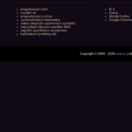
programovací ezin
IE 6
sociální síť
Opera
programování a vývoj
Mozilla Firefox
vysokoškolská matematika
Google Chrome
online sledování sportovních výsledků
nejrychlejší klient pro posílání SMS
největší zpovědnice na internetu
každodenní problémy lidí
Copyright © 2009 - 2026
sver.cz
| i