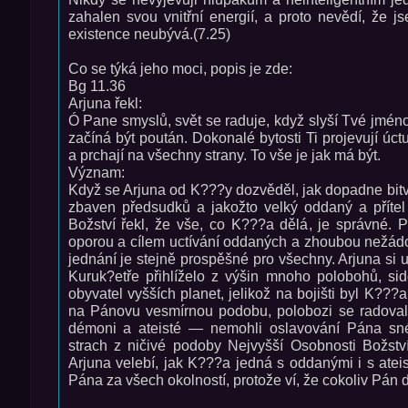
zahalen svou vnitřní energií, a proto nevědí, že 
existence neubývá.(7.25)
Co se týká jeho moci, popis je zde:
Bg 11.36
Arjuna řekl:
Ó Pane smyslů, svět se raduje, když slyší Tvé jméno
začíná být poután. Dokonalé bytosti Ti projevují úct
a prchají na všechny strany. To vše je jak má být.
Význam:
Když se Arjuna od K???y dozvěděl, jak dopadne bitv
zbaven předsudků a jakožto velký oddaný a přítel
Božství řekl, že vše, co K???a dělá, je správné. P
oporou a cílem uctívání oddaných a zhoubou nežádo
jednání je stejně prospěšné pro všechny. Arjuna si 
Kuruk?etře přihlíželo z výšin mnoho polobohů, sid
obyvatel vyšších planet, jelikož na bojišti byl K???
na Pánovu vesmírnou podobu, polobozi se radovali
démoni a ateisté — nemohli oslavování Pána snés
strach z ničivé podoby Nejvyšší Osobnosti Božství
Arjuna velebí, jak K???a jedná s oddanými i s atei
Pána za všech okolností, protože ví, že cokoliv Pán 