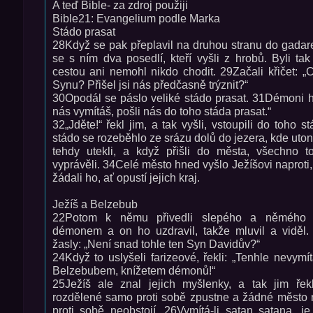
A teď Bible- za zdroj použiji
Bible21: Evangelium podle Marka
Stádo prasat
28Když se pak přeplavil na druhou stranu do gadaren
se s ním dva posedlí, kteří vyšli z hrobů. Byli ta
cestou ani nemohl nikdo chodit. 29Začali křičet: „C
Synu? Přišel jsi nás předčasně trýznit?“
30Opodál se páslo veliké stádo prasat. 31Démoni ho
nás vymítáš, pošli nás do toho stáda prasat.“
32„Jděte!“ řekl jim, a tak vyšli, vstoupili do toho s
stádo se rozeběhlo ze srázu dolů do jezera, kde uto
tehdy utekli, a když přišli do města, všechno 
vyprávěli. 34Celé město hned vyšlo Ježíšovi naproti, 
žádali ho, ať opustí jejich kraj.
Ježíš a Belzebub
22Potom k němu přivedli slepého a němého 
démonem a on ho uzdravil, takže mluvil a viděl
žasly: „Není snad tohle ten Syn Davidův?“
24Když to uslyšeli farizeové, řekli: „Tenhle nevym
Belzebubem, knížetem démonů!“
25Ježíš ale znal jejich myšlenky, a tak jim řekl
rozdělené samo proti sobě zpustne a žádné město
proti sobě neobstojí. 26Vymítá-li satan satana, j