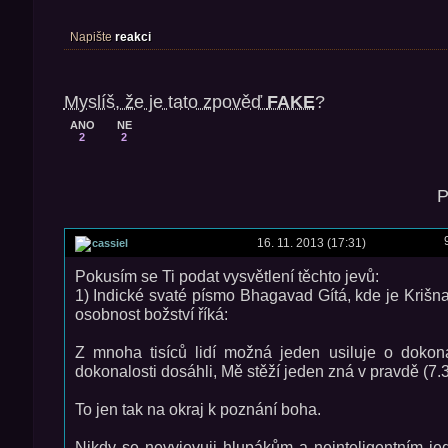
Napište
reakci
Myslíš, že je tato zpověď
FAKE
?
ANO
NE
2
2
P
16. 11. 2013 (17:31)
cassiel
Pokusím se Ti podat vysvětlení těchto jevů:
1) Indické svaté písmo Bhagavad Gítá, kde je Krišna
osobnost božství říká:
Z mnoha tisíců lidí možná jeden usiluje o dokonal
dokonalosti dosáhli, Mě stěží jeden zná v pravdě (7.3
To jen tak na okraj k poznání boha.
Nikdy se nevyjevuji hlupákům a neinteligentním je