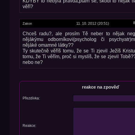
KDYBY to nebyla pravda,ptám se, škodí to nějak t
věří?
8
11. 10. 2012 (20:51)
Zakon
Chceš radu?, ale prosím Tě neber to nějak nega
nějákýmu odborníkovi(psycholog či psychyatr
nějáké omamné látky??
Ty skutečně věříš tomu, že se Ti zjevil Ježíš Krist
tomu, že Ti věřím, proč si myslíš, že se zjevil Tobě??
nebo ne?
reakce na zpověď
Přezdívka:
Reakce: