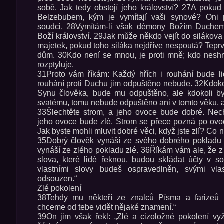
sobě. Jak tedy obstojí jeho království? 27A poku
Belzebubem, kým je vymítají vaši synové? Oni 
soudci. 28Vymítám-li však démony Božím Duchem,
Boží království. 29Jak může někdo vejít do silákova
majetek, pokud toho siláka nejdříve nespoutá? Teprv
dům. 30Kdo není se mnou, je proti mně; kdo nes
rozptyluje.
31Proto vám říkám: Každý hřích i rouhání bude l
rouhání proti Duchu jim odpuštěno nebude. 32Kdokoli
Synu člověka, bude mu odpuštěno, ale kdokoli by
svatému, tomu nebude odpuštěno ani v tomto věku, 
33Šlechtěte strom, a jeho ovoce bude dobré. Nech
jeho ovoce bude zlé. Strom se přece pozná po ovoc
Jak byste mohli mluvit dobré věci, když jste zlí? Co n
35Dobrý člověk vynáší ze svého dobrého pokladu t
vynáší ze zlého pokladu zlé. 36Říkám vám ale, že 
slova, které lidé řeknou, budou skládat účty v 
vlastními slovy budeš ospravedlněn, svými vla
odsouzen.“
Zlé pokolení
38Tehdy mu někteří ze znalců Písma a farizeů o
chceme od tebe vidět nějaké znamení.“
39On jim však řekl: „Zlé a cizoložné pokolení vy