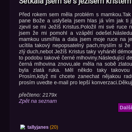
Setkala jsem se s ježíšem kristem
Před rokem sem měla problém s mamkou.Tak 
pane Bože a uslyšela jsem hlas já vím jak ti j
zjevil se mi Ježíš Kristus.Položil mi své ruce
jsem že mi pomohl a vzápětí odešel.Následu
mamkou usmířila a dala jsem moje ruce na je
ucítila takový nepopsatelný pach,myslím si ž
zlý duch,nebot Ježíš Kristus taky vyháněl démo
to podobu takové černé mlhoviny.Následující de
černá mlhovina znovu,ale měla na sobě zlatou
byla zlatá ruka. Měl někdo taky takovou
Prosím,když mi chcete zanechat nějakou radu
prosím uvedte e-mail pro lepší konverzaci.Děkuj
přečteno: 2179x
Zpět na seznam
Dalš
tallyjanes
(20)