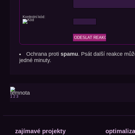
Kontrolní kód:
Ochrana proti
spamu
. Psát další reakce můž
jedné minuty.
1
2
3
zajímavé projekty
optimaliz