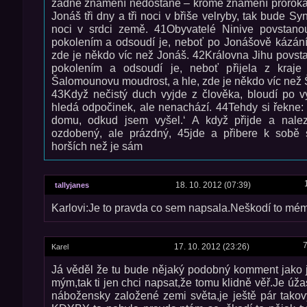
žádné znamení nedostane – kromě znamení proroka
Jonáš tři dny a tři noci v břiše velryby, tak bude Syn
noci v srdci země. 41Obyvatelé Ninive povstano
pokolením a odsoudí je, neboť po Jonášově kázání č
zde je někdo víc než Jonáš. 42Královna Jihu povst
pokolením a odsoudí je, neboť přijela z kraje 
Šalomounovu moudrost, a hle, zde je někdo víc než
43Když nečistý duch vyjde z člověka, bloudí po v
hledá odpočinek, ale nenachází. 44Tehdy si řekne:
domu, odkud jsem vyšel.‘ A když přijde a nal
ozdobený, ale prázdný, 45jde a přibere k sobě 
horších než je sám
18. 10. 2012 (07:39)
tallyjanes
Karlovi:Je to pravda co sem napsala.Neškodí to mém
7
17. 10. 2012 (23:26)
Karel
Já věděl že tu bude nějaký podobný komment jako j
mým,tak ti jen chci napsat,že tomu klidně věř.Je úž
nábožensky založené zemi světa,je ještě pár takovýc