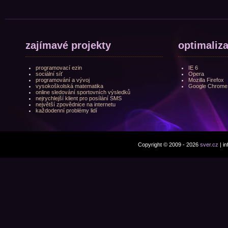
zajímavé projekty
optimaliz
programovací ezin
IE 6
sociální síť
Opera
programování a vývoj
Mozilla Firefox
vysokoškolská matematika
Google Chrome
online sledování sportovních výsledků
nejrychlejší klient pro posílání SMS
největší zpovědnice na internetu
každodenní problémy lidí
Copyright © 2009 - 2026
sver.cz
| i