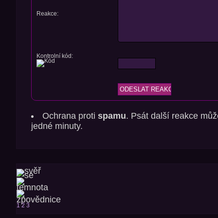
Reakce:
Kontrolní kód:
Ochrana proti
spamu
. Psát další reakce můž
jedné minuty.
1
2
3