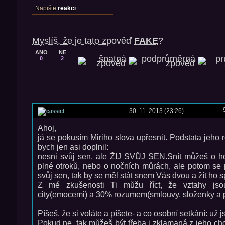
Napište
reakci
Myslíš, že je tato zpověď
FAKE
?
ANO
NE
0
2
30. 11. 2013 (23:26)
cassiel
Ahoj,
já se pokusím Miriho slova upřesnit. Podstata jeho 
bych jen asi doplnil:
nesni svůj sen, ale ŽIJ SVŮJ SEN.Snít můžeš o hor
plné otroků, nebo o nočních můrách, ale potom se 
svůj sen, tak by se měl stát snem Vás dvou a žít ho s
Z mé zkušenosti Ti můžu říct, že vztahy js
city(emocemi) a 30% rozumem(smlouvy, složenky a 
Píšeš, že si voláte a píšete- a co osobní setkání: už js
Pokud ne, tak můžeš být třeba i zklamaná z jeho cho