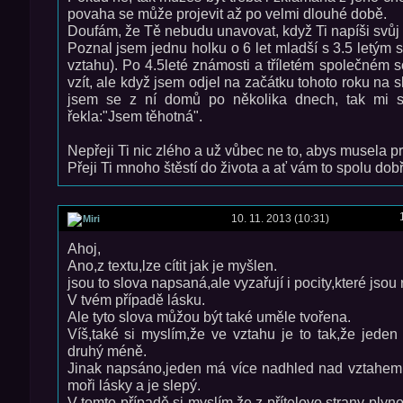
povaha se může projevit až po velmi dlouhé době.
Doufám, že Tě nebudu unavovat, když Ti napíši svůj 
Poznal jsem jednu holku o 6 let mladší s 3.5 letým
vztahu). Po 4.5leté známosti a tříletém společném sou
vzít, ale když jsem odjel na začátku tohoto roku na sl
jsem se z ní domů po několika dnech, tak mi 
řekla:"Jsem těhotná".
Nepřeji Ti nic zlého a už vůbec ne to, abys musela prož
Přeji Ti mnoho štěstí do života a ať vám to spolu dob
10. 11. 2013 (10:31)
Miri
Ahoj,
Ano,z textu,lze cítit jak je myšlen.
jsou to slova napsaná,ale vyzařují i pocity,které jsou 
V tvém případě lásku.
Ale tyto slova můžou být také uměle tvořena.
Víš,také si myslím,že ve vztahu je to tak,že jede
druhý méně.
Jinak napsáno,jeden má více nadhled nad vztahem 
moři lásky a je slepý.
V tomto případě si myslím,že z přítelovo strany ply