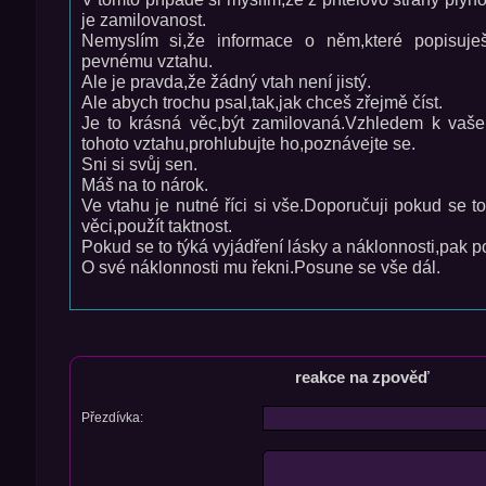
je zamilovanost.
Nemyslím si,že informace o něm,které popisuješ
pevnému vztahu.
Ale je pravda,že žádný vtah není jistý.
Ale abych trochu psal,tak,jak chceš zřejmě číst.
Je to krásná věc,být zamilovaná.Vzhledem k vaše
tohoto vztahu,prohlubujte ho,poznávejte se.
Sni si svůj sen.
Máš na to nárok.
Ve vtahu je nutné říci si vše.Doporučuji pokud se t
věci,použít taktnost.
Pokud se to týká vyjádření lásky a náklonnosti,pak po
O své náklonnosti mu řekni.Posune se vše dál.
reakce na zpověď
Přezdívka: