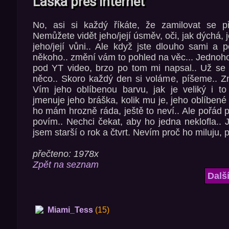
Láska přes internet
No, asi si každý říkáte, že zamilovat se př
Nemůžete vidět jeho/její úsměv, oči, jak dýchá, je
jeho/její vůni.. Ale když jste dlouho sami a p
někoho.. změní vám to pohled na věc... Jednoh
pod YT video, brzo po tom mi napsal.. Už s
něco.. Skoro každý den si voláme, píšeme.. Z
Vím jeho oblíbenou barvu, jak je veliký i to
jmenuje jeho bráška, kolik mu je, jeho oblíbené 
ho mám hrozně ráda, ještě to neví.. Ale pořád 
povím.. Nechci čekat, aby ho jedna neklofla..
jsem starší o rok a čtvrt. Nevím proč ho miluju, 
přečteno: 1978x
Zpět na seznam
Dalš
Miami_Tess
(15)