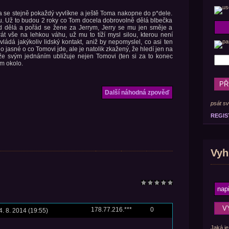
ona se stejně pokaždý vyvlíkne a ještě Toma nakopne do p*dele.
vu. Už to budou 2 roky co Tom docela dobrovolně dělá blbečka
řád dělá a pořád se žene za Jerrym, Jerry se mu jen směje a
át vše na lehkou váhu, už mu to tíží mysl silou, kterou není
ádá jakýkoliv lidský kontakt, aniž by nepomyslel, co asi ten
o jasné o co Tomovi jde, ale je natolik zkažený, že hledí jen na
že svým jednáním ubližuje nejen Tomovi (ten si za to konec
m okolo.
Další náhodná zpověď
psát sv
REGIS
Vyh
178.77.216.***
0
4. 8. 2014 (19:55)
Jaká je