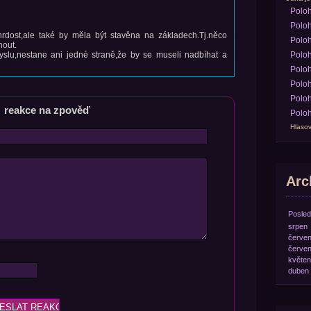
Polo
Poloh
rdost,ale také by měla být stavěna na základech.Tj.něco
Poloh
out.
slu,nestane ani jedné straně,že by se museli nadbíhat a
Poloh
Poloh
Poloh
Poloh
reakce na zpověď
Poloh
Hlasov
Arch
Posled
srpen
červe
červe
květen
duben