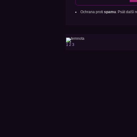
Ochrana proti
spamu
. Psát další
1
2
3