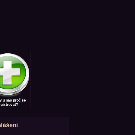
y u nás
proč se
egistrovat?
hlášení