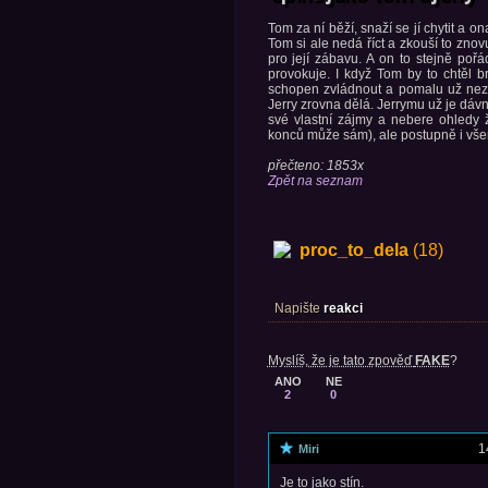
Tom za ní běží, snaží se jí chytit a 
Tom si ale nedá říct a zkouší to zno
pro její zábavu. A on to stejně po
provokuje. I když Tom by to chtěl br
schopen zvládnout a pomalu už nezvl
Jerry zrovna dělá. Jerrymu už je dávn
své vlastní zájmy a nebere ohledy 
konců může sám), ale postupně i vše
přečteno: 1853x
Zpět na seznam
proc_to_dela
(18)
Napište
reakci
Myslíš, že je tato zpověď
FAKE
?
ANO
NE
2
0
1
Miri
Je to jako stín.