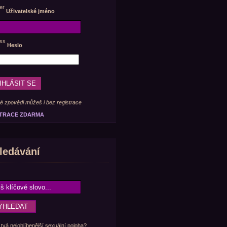
Uživatelské jméno
Heslo
é zpovědi můžeš i bez registrace
TRACE ZDARMA
ledávání
 tvá nejoblíbenější sexuální poloha?