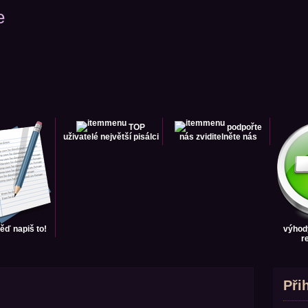
e
TOP
podpořte
uživatelé
největší pisálci
nás
zviditelněte nás
věď
napiš to!
výhod
r
Při