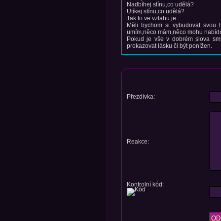
Nadbíhej stínu,co udělá?
Utíkej stínu,co udělá?
Tak to ve vztahu je.
Měli bychom si vybudovat svou h
umím,něco mám,něco mohu nabídn
Pokud je vše v dobrém slova smy
prokazovat lásku či být ponížen.
Přezdívka:
Reakce:
Kontrolní kód: