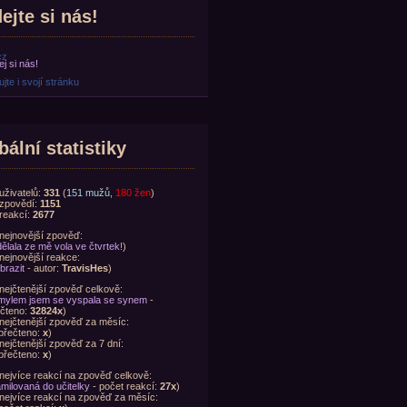
ejte si nás!
cz
jte i svojí stránku
bální statistiky
uživatelů:
331
(
151 mužů
,
180 žen
)
zpovědí:
1151
reakcí:
2677
nejnovější zpověď:
ělala ze mě vola ve čtvrtek!
)
nejnovější reakce:
brazit
- autor:
TravisHes
)
nejčtenější zpověď celkově:
ylem jsem se vyspala se synem
-
čteno:
32824x
)
nejčtenější zpověď za měsíc:
přečteno:
x
)
nejčtenější zpověď za 7 dní:
přečteno:
x
)
nejvíce reakcí na zpověď celkově:
milovaná do učitelky
- počet reakcí:
27x
)
nejvíce reakcí na zpověď za měsíc: