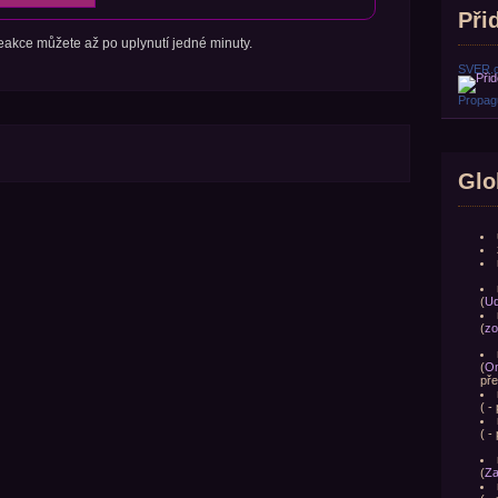
Přid
 reakce můžete až po uplynutí jedné minuty.
SVER.
Propagu
Glo
(
Ud
(
zo
(
Om
pře
(
- 
(
- 
(
Za