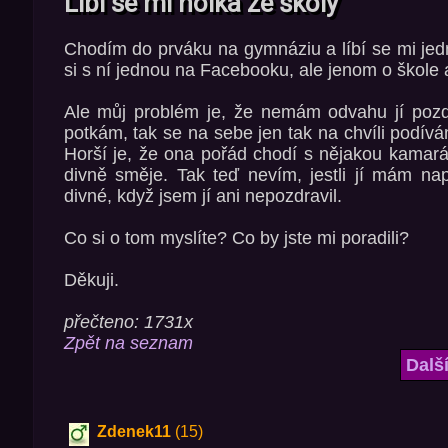
Líbí se mi holka ze školy
Chodím do prváku na gymnáziu a líbí se mi jed
si s ní jednou na Facebooku, ale jenom o škole a 
Ale můj problém je, že nemám odvahu jí pozdr
potkám, tak se na sebe jen tak na chvíli podív
Horší je, že ona pořád chodí s nějakou kamar
divně směje. Tak teď nevím, jestli jí mám na
divné, když jsem jí ani nepozdravil.
Co si o tom myslíte? Co by jste mi poradili?
Děkuji.
přečteno: 1731x
Zpět na seznam
Dalš
Zdenek11
(15)