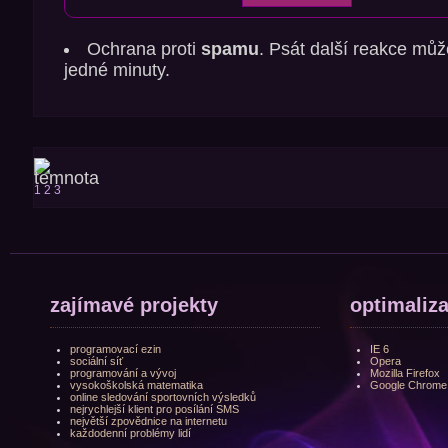
Ochrana proti
spamu
. Psát další reakce můž
jedné minuty.
1
2
3
zajímavé projekty
optimaliz
programovací ezin
IE 6
sociální síť
Opera
programování a vývoj
Mozilla Firefox
vysokoškolská matematika
Google Chrome
online sledování sportovních výsledků
nejrychlejší klient pro posílání SMS
největší zpovědnice na internetu
každodenní problémy lidí