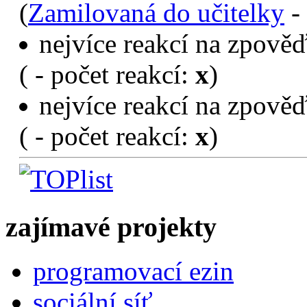
(
Zamilovaná do učitelky
- 
nejvíce reakcí na zpověď
(
- počet reakcí:
x
)
nejvíce reakcí na zpověď
(
- počet reakcí:
x
)
zajímavé projekty
programovací ezin
sociální síť