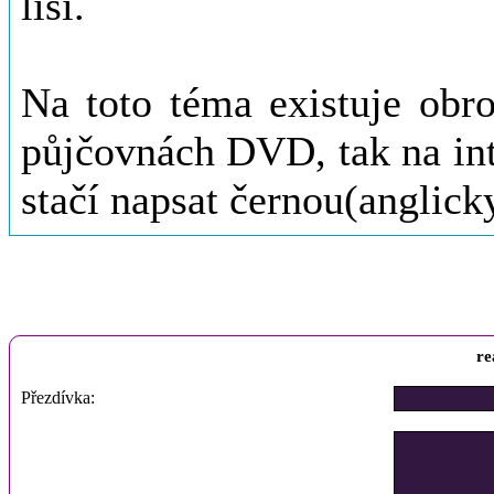
liší.
Na toto téma existuje obr
půjčovnách DVD, tak na int
stačí napsat černou(anglic
re
Přezdívka: