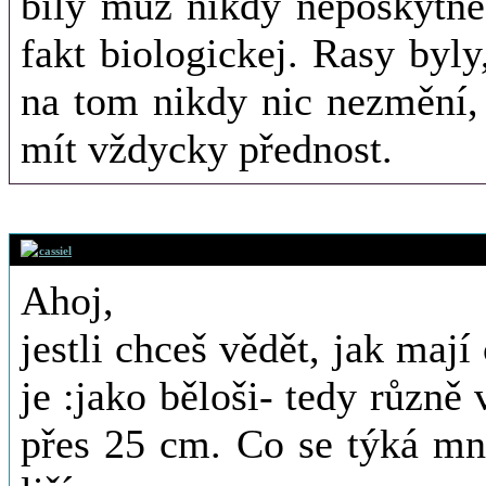
bílý muž nikdy neposkytne,
fakt biologickej. Rasy byl
na tom nikdy nic nezmění,
mít vždycky přednost.
17. 1. 2016 (00
cassiel
Ahoj,
jestli chceš vědět, jak maj
je :jako běloši- tedy různě
přes 25 cm. Co se týká mno