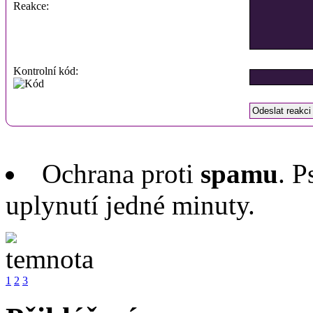
Reakce:
Kontrolní kód:
Ochrana proti
spamu
. P
uplynutí jedné minuty.
1
2
3