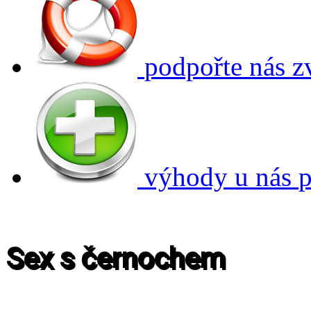
podpořte nás
z
výhody u nás
p
Sex s černochem