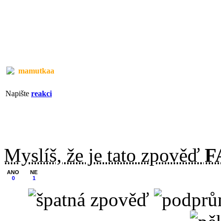
mamutkaa
Napište
reakci
Myslíš, že je tato zpověď
F
ANO
NE
0
1