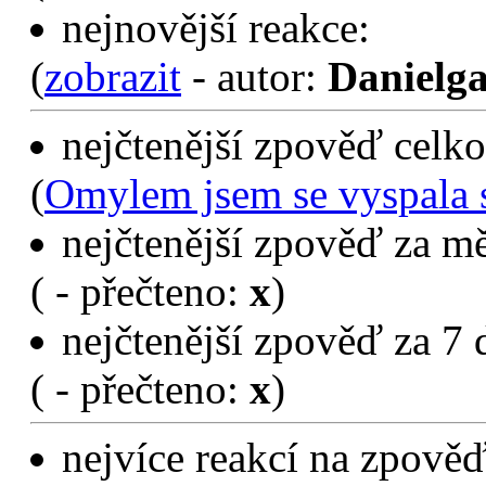
nejnovější reakce:
(
zobrazit
- autor:
Danielga
nejčtenější zpověď celko
(
Omylem jsem se vyspala 
nejčtenější zpověď za mě
(
- přečteno:
x
)
nejčtenější zpověď za 7 
(
- přečteno:
x
)
nejvíce reakcí na zpověď