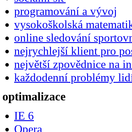
programování a vývoj
vysokoškolská matemati
online sledování sportov
nejrychlejší klient pro p
největší zpovědnice na in
každodenní problémy lid
optimalizace
IE 6
Opera