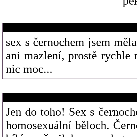
25. 1. 2016 (23
mikiisek
sex s černochem jsem měla 
ani mazlení, prostě rychle 
nic moc...
19. 1. 2016 (11
Titan
Jen do toho! Sex s černoch
homosexuální běloch. Černo