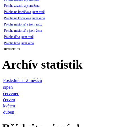
Poloha zezadu a jsem žena
Poloha na koníčka a jsem muž
Poloha na koníčka a jsem žena
Poloha misionář a jsem muž
Poloha misionář a jsem žena
Poloha 69 a jsem muž
Poloha 69 a jsem žena
Hlasovalo: 9x
Archív statistik
Posledních 12 měsíců
srpen
červenec
červen
květen
duben