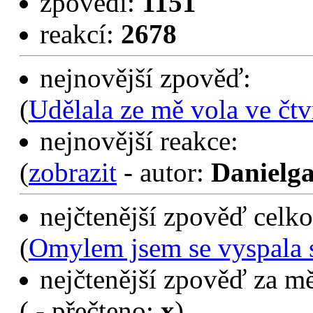
zpovědí:
1151
reakcí:
2678
nejnovější zpověď:
(
Udělala ze mě vola ve čtv
nejnovější reakce:
(
zobrazit
- autor:
Danielga
nejčtenější zpověď celko
(
Omylem jsem se vyspala 
nejčtenější zpověď za mě
(
- přečteno:
x
)