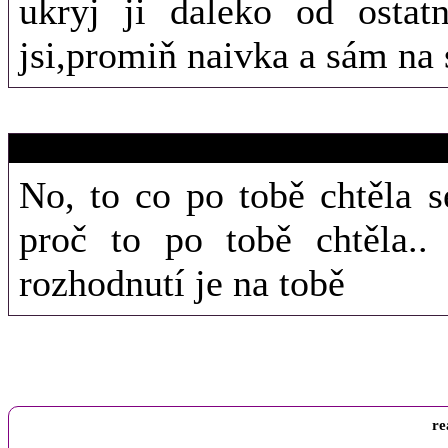
ukryj ji daleko od ostat
jsi,promiň naivka a sám na 
25. 10. 2011 (2
Terka
No, to co po tobě chtěla 
proč to po tobě chtěla.
rozhodnutí je na tobě
re