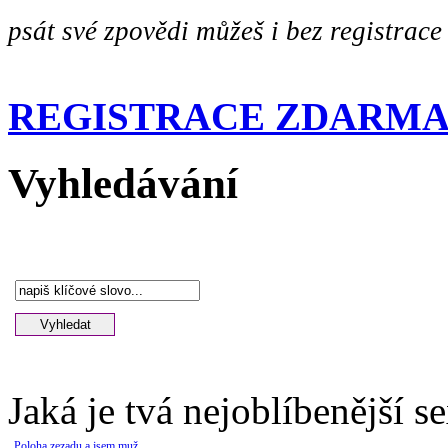
psát své zpovědi můžeš i bez registrace
REGISTRACE ZDARM
Vyhledávání
Jaká je tvá nejoblíbenější s
Poloha zezadu a jsem muž