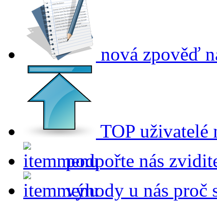
nová zpověď
n
TOP uživatelé
podpořte nás
zvidit
výhody u nás
proč 