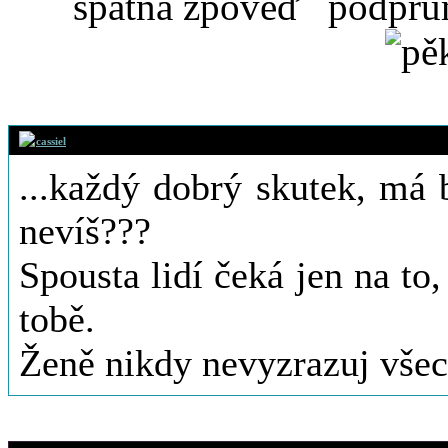
7. 5. 2012 (20:
cassiel
...každý dobrý skutek, má b
nevíš???
Spousta lidí čeká jen na to
tobě.
Ženě nikdy nevyzrazuj všec