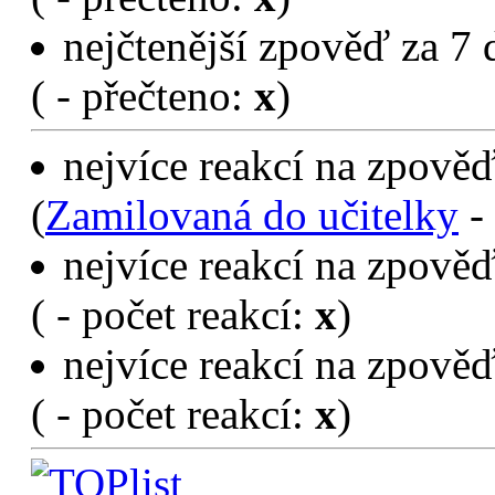
nejčtenější zpověď za 7 
(
- přečteno:
x
)
nejvíce reakcí na zpověď
(
Zamilovaná do učitelky
- 
nejvíce reakcí na zpověď
(
- počet reakcí:
x
)
nejvíce reakcí na zpověď
(
- počet reakcí:
x
)