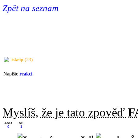
Zpět na seznam
iskeip
(23)
Napište
reakci
Myslíš, že je tato zpověď
F
ANO
NE
0
1