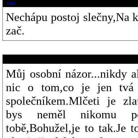
3. 1. 2012 (11:
Lucie
Nechápu postoj slečny,Na k
zač.
4. 11. 2011 (10
Akvamarin
Můj osobní názor...nikdy 
nic o tom,co je jen tvá
společníkem.Mlčeti je zlat
bys neměl nikomu pov
tobě,Bohužel,je to tak.Je t