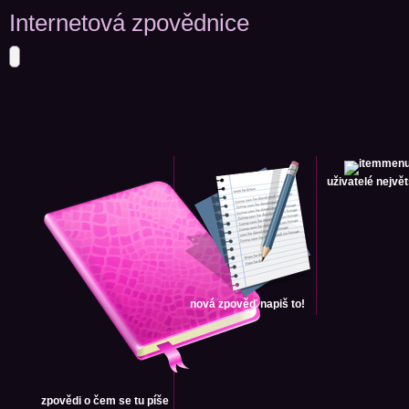
Internetová zpovědnice
uživatelé
největ
nová zpověď
napiš to!
zpovědi
o čem se tu píše