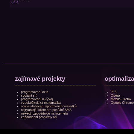
1
2
3
zajímavé projekty
optimaliz
programovací ezin
IE 6
sociální síť
Opera
programování a vývoj
Mozilla Firefox
vysokoškolská matematika
Google Chrome
online sledování sportovních výsledků
nejrychlejší klient pro posílání SMS
největší zpovědnice na internetu
každodenní problémy lidí