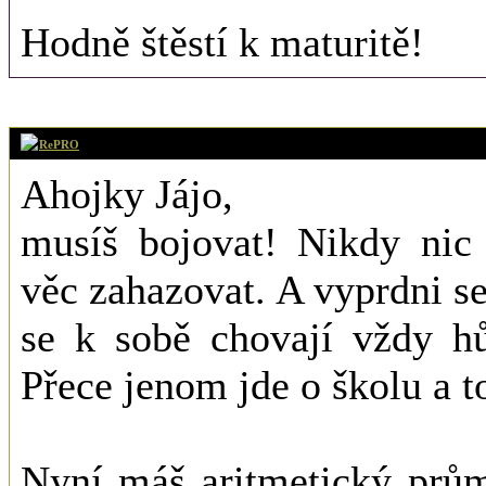
Hodně štěstí k maturitě!
2. 11. 2011 (18
RePRO
Ahojky Jájo,
musíš bojovat! Nikdy nic 
věc zahazovat. A vyprdni se
se k sobě chovají vždy hů
Přece jenom jde o školu a to
Nyní máš aritmetický prům