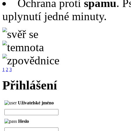
Ochrana proti
spamu
. P
uplynutí jedné minuty.
1
2
3
Přihlášení
Uživatelské jméno
Heslo