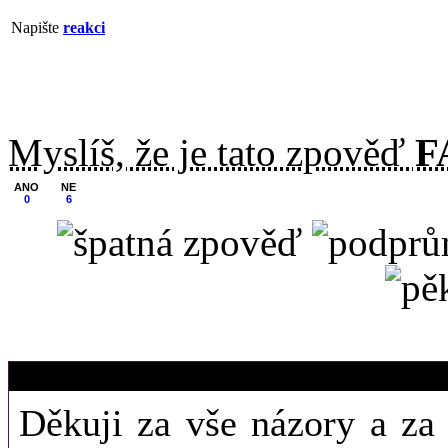
Napište
reakci
Myslíš, že je tato zpověď
F
ANO
NE
0
6
8. 11. 2011 (15
Jajinkaa16
Děkuji za vše názory a za