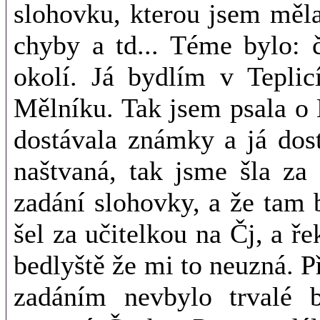
slohovku, kterou jsem měl
chyby a td... Téme bylo: 
okolí. Já bydlím v Tepli
Mělníku. Tak jsem psala o
dostávala známky a já dos
naštvaná, tak jsme šla za
zadání slohovky, a že tam 
šel za učitelkou na Čj, a ře
bedlyště že mi to neuzná. P
zadáním nevbylo trvalé b