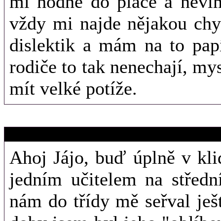
mi hodně do pláče a nevím
vždy mi najde nějakou chy
dislektik a mám na to pap
rodiče to tak nenechají, my
mít velké potíže.
6. 11. 2011 (17
alan
Ahoj Jájo, buď úplně v kli
jedním učitelem na středn
nám do třídy mě seřval ješt