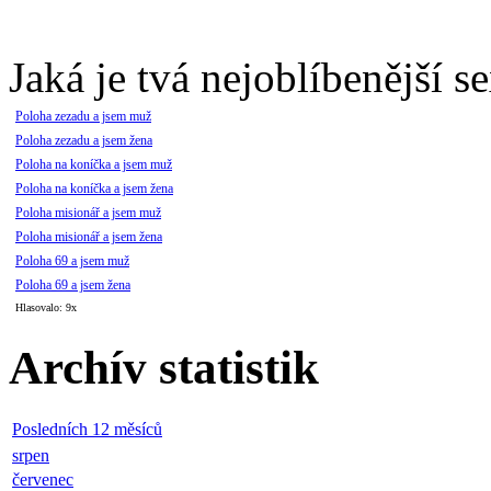
Jaká je tvá nejoblíbenější s
Poloha zezadu a jsem muž
Poloha zezadu a jsem žena
Poloha na koníčka a jsem muž
Poloha na koníčka a jsem žena
Poloha misionář a jsem muž
Poloha misionář a jsem žena
Poloha 69 a jsem muž
Poloha 69 a jsem žena
Hlasovalo: 9x
Archív statistik
Posledních 12 měsíců
srpen
červenec