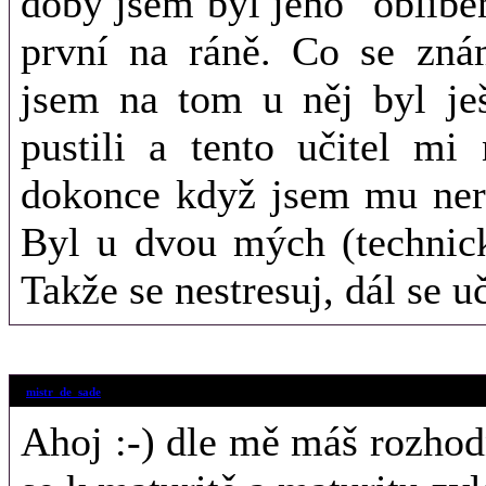
doby jsem byl jeho "oblíbe
první na ráně. Co se zná
jsem na tom u něj byl je
pustili a tento učitel mi
dokonce když jsem mu nero
Byl u dvou mých (technick
Takže se nestresuj, dál se u
3. 11. 2011 (21
mistr_de_sade
Ahoj :-) dle mě máš rozhodn