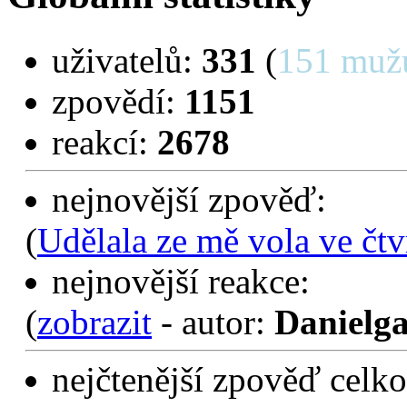
uživatelů:
331
(
151 muž
zpovědí:
1151
reakcí:
2678
nejnovější zpověď:
(
Udělala ze mě vola ve čtv
nejnovější reakce:
(
zobrazit
- autor:
Danielga
nejčtenější zpověď celko