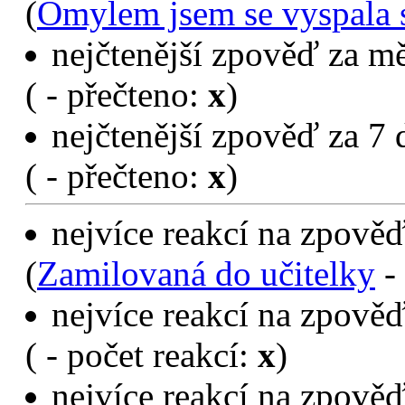
(
Omylem jsem se vyspala 
nejčtenější zpověď za mě
(
- přečteno:
x
)
nejčtenější zpověď za 7 
(
- přečteno:
x
)
nejvíce reakcí na zpověď
(
Zamilovaná do učitelky
- 
nejvíce reakcí na zpověď
(
- počet reakcí:
x
)
nejvíce reakcí na zpověď