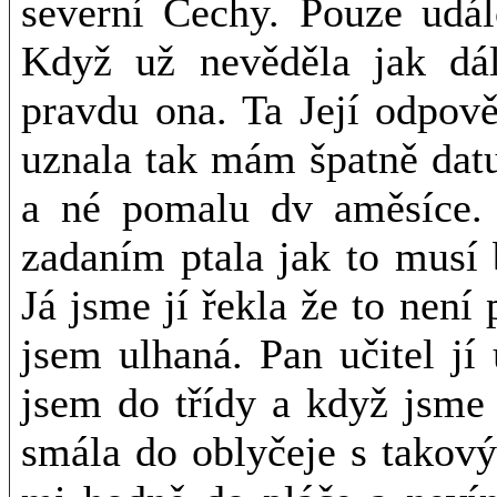
severní Čechy. Pouze udál
Když už nevěděla jak dá
pravdu ona. Ta Její odpov
uznala tak mám špatně dat
a né pomalu dv aměsíce. 
zadaním ptala jak to musí 
Já jsme jí řekla že to není 
jsem ulhaná. Pan učitel jí 
jsem do třídy a když jsme 
smála do oblyčeje s takov