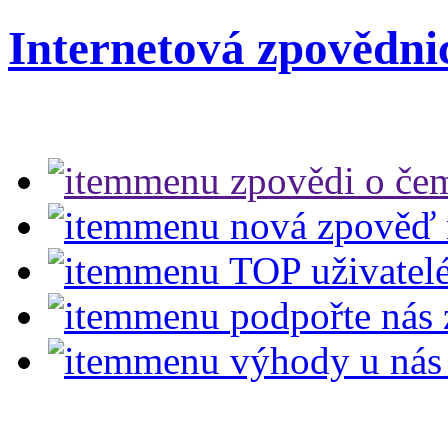
Internetová zpovědni
zpovědi
o čem
nová zpověď
TOP uživatel
podpořte nás
výhody u nás