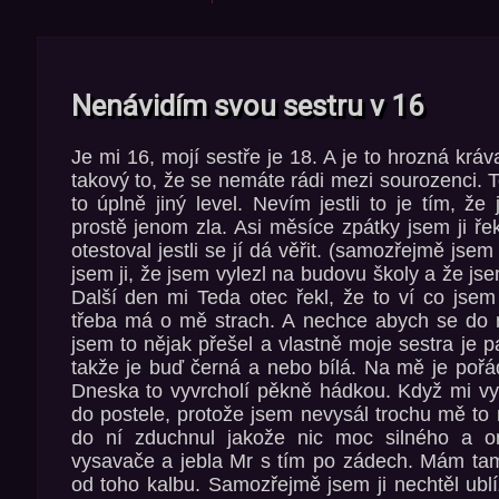
Nenávidím svou sestru v 16
Je mi 16, mojí sestře je 18. A je to hrozná krá
takový to, že se nemáte rádi mezi sourozenci. T
to úplně jiný level. Nevím jestli to je tím, ž
prostě jenom zla. Asi měsíce zpátky jsem ji řek
otestoval jestli se jí dá věřit. (samozřejmě jsem
jsem ji, že jsem vylezl na budovu školy a že js
Další den mi Teda otec řekl, že to ví co jse
třeba má o mě strach. A nechce abych se do n
jsem to nějak přešel a vlastně moje sestra je 
takže je buď černá a nebo bílá. Na mě je pořád
Dneska to vyvrcholí pěkně hádkou. Když mi vyt
do postele, protože jsem nevysál trochu mě to 
do ní zduchnul jakože nic moc silného a o
vysavače a jebla Mr s tím po zádech. Mám tam
od toho kalbu. Samozřejmě jsem ji nechtěl ublí