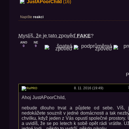
JustAPoorChild
(16)
Napište
reakci
Myslíš, že je tato zpověď
FAKE
?
ANO
NE
0
9
P
8. 11. 2016 (19:49)
RePRO
Ahoj JustAPoorChild,
nebude dlouho trvat a půjdete od sebe. Víš, 
nedokážete souznít v jedné domácnosti a tak nezbý
chvilku, když jeden z Vás opustí společné prostory
a uvidíš, že se po letech k sobě opět rádi vrátíte. 
jedné lodi... někdo to vydrží, někdo nikoliv.