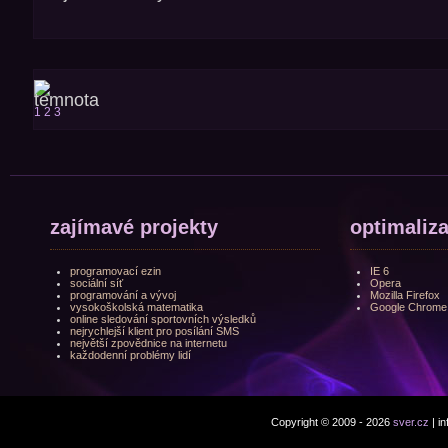
1
2
3
zajímavé projekty
optimaliz
programovací ezin
IE 6
sociální síť
Opera
programování a vývoj
Mozilla Firefox
vysokoškolská matematika
Google Chrome
online sledování sportovních výsledků
nejrychlejší klient pro posílání SMS
největší zpovědnice na internetu
každodenní problémy lidí
Copyright © 2009 - 2026
sver.cz
| i