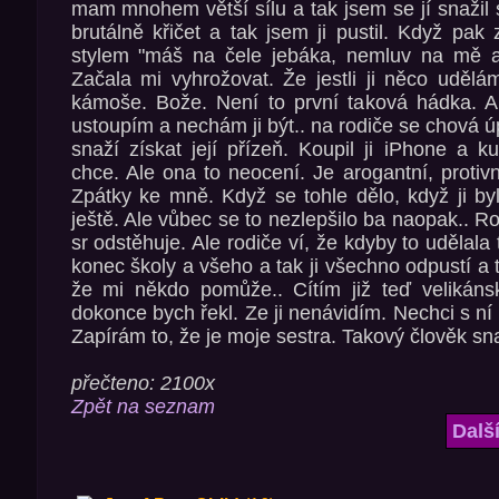
mam mnohem větší sílu a tak jsem se jí snažil 
brutálně křičet a tak jsem ji pustil. Když pak
stylem "máš na čele jebáka, nemluv na mě ani
Začala mi vyhrožovat. Že jestli ji něco uděl
kámoše. Bože. Není to první taková hádka. Al
ustoupím a nechám ji být.. na rodiče se chová ú
snaží získat její přízeň. Koupil ji iPhone a k
chce. Ale ona to neocení. Je arogantní, proti
Zpátky ke mně. Když se tohle dělo, když ji by
ještě. Ale vůbec se to nezlepšilo ba naopak.. 
sr odstěhuje. Ale rodiče ví, že kdyby to udělala t
konec školy a všeho a tak ji všechno odpustí a
že mi někdo pomůže.. Cítím již teď velikáns
dokonce bych řekl. Ze ji nenávidím. Nechci s ní
Zapírám to, že je moje sestra. Takový člověk sn
přečteno: 2100x
Zpět na seznam
Dalš