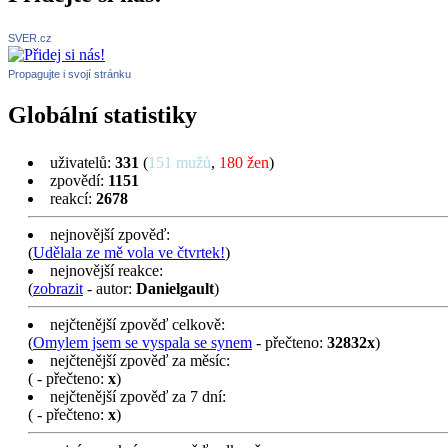
SVER.cz
Propagujte i svojí stránku
Globální statistiky
uživatelů:
331
(
151 mužů
,
180 žen
)
zpovědí:
1151
reakcí:
2678
nejnovější zpověď:
(
Udělala ze mě vola ve čtvrtek!
)
nejnovější reakce:
(
zobrazit
- autor:
Danielgault
)
nejčtenější zpověď celkově:
(
Omylem jsem se vyspala se synem
- přečteno:
32832x
)
nejčtenější zpověď za měsíc:
(
- přečteno:
x
)
nejčtenější zpověď za 7 dní:
(
- přečteno:
x
)