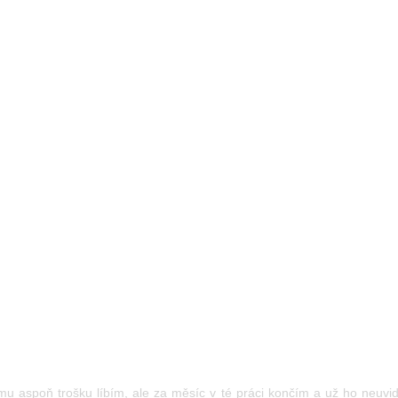
mu aspoň trošku líbím, ale za měsíc v té práci končím a už ho neuvi