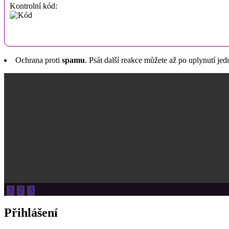
Kontrolní kód:
Ochrana proti
spamu
. Psát další reakce můžete až po uplynutí jed
1
2
3
Přihlášení