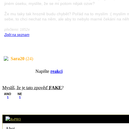
jiném úseku, myslíte, že se mi potom nějak ozve?
Že mu taky tak hrozně budu chybět? Pořád na to myslím :( myslím n
sebe, to chci nechat na něm, ale aby to nebylo marné čekání na něho
přečteno: 1852x
Zpět na seznam
Sara20
(24)
Napište
reakci
Myslíš, že je tato zpověď
FAKE
?
ANO
NE
1
1
RePRO
Ahoj,