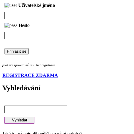
Uživatelské jméno
Heslo
psát své zpovědi můžeš i bez registrace
REGISTRACE ZDARMA
Vyhledávání
Jaká je tvá nejoblíbenější sexuální poloha?