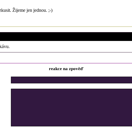
zkusit. Žijeme jen jednou. ;-)
16. 10. 2016 (10:46)
 kávu.
reakce na zpověď