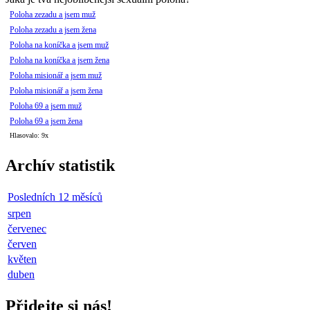
Poloha zezadu a jsem muž
Poloha zezadu a jsem žena
Poloha na koníčka a jsem muž
Poloha na koníčka a jsem žena
Poloha misionář a jsem muž
Poloha misionář a jsem žena
Poloha 69 a jsem muž
Poloha 69 a jsem žena
Hlasovalo: 9x
Archív statistik
Posledních 12 měsíců
srpen
červenec
červen
květen
duben
Přidejte si nás!