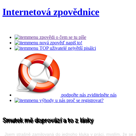
Internetová zpovědnice
zpovědi
o čem se tu píše
nová zpověď
napiš to!
TOP uživatelé
největší pisálci
podpořte nás
zviditelněte nás
výhody u nás
proč se registrovat?
Smutek mě doprovází a to z lásky
Jsem strašně zamilovaná do jednoho kluka v práci, myslím, že se 