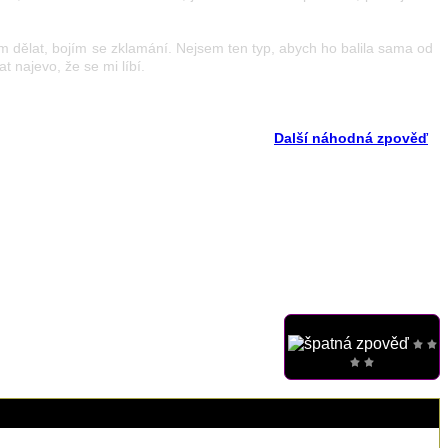
 dělat, bojím se zklamání. Nejsem ten typ, abych ho balila sama od
 najevo, že se mi líbí.
Další náhodná zpověď
79.141.243.***
0