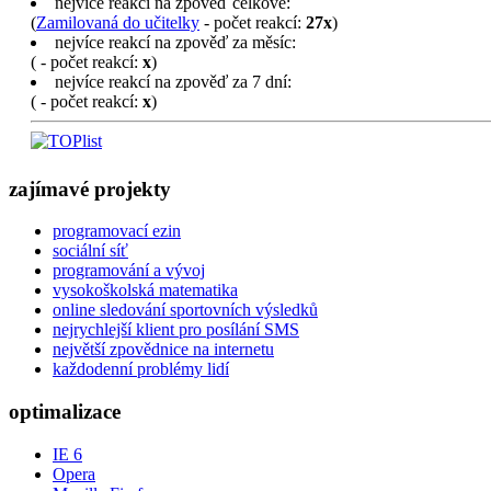
nejvíce reakcí na zpověď celkově:
(
Zamilovaná do učitelky
- počet reakcí:
27x
)
nejvíce reakcí na zpověď za měsíc:
(
- počet reakcí:
x
)
nejvíce reakcí na zpověď za 7 dní:
(
- počet reakcí:
x
)
zajímavé projekty
programovací ezin
sociální síť
programování a vývoj
vysokoškolská matematika
online sledování sportovních výsledků
nejrychlejší klient pro posílání SMS
největší zpovědnice na internetu
každodenní problémy lidí
optimalizace
IE 6
Opera