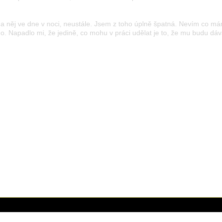
a něj ve dne v noci, neustále. Jsem z toho úplně špatná. Nevím co mám
. Napadlo mi, že jedině, co mohu v práci udělat je to, že mu budu dávat
17. 10. 2016 (09:56)