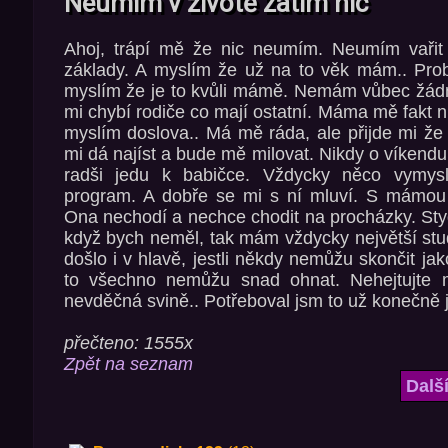
Neumím v životě zatím nic
Ahoj, trápí mě že nic neumím. Neumím vařit u
základy. A myslím že už na to věk mám.. Prob
myslím že je to kvůli mámě. Nemám vůbec žádn
mi chybí rodiče co mají ostatní. Máma mě fakt 
myslím doslova.. Má mě ráda, ale přijde mi že 
mi dá najíst a bude mě milovat. Nikdy o víkend
radši jedu k babičce. Vždycky něco vymy
program. A dobře se mi s ní mluví. S mámou
Ona nechodí a nechce chodit na procházky. Styd
když bych neměl, tak mám vždycky největší stu
došlo i v hlavě, jestli někdy nemůžu skončit j
to všechno nemůžu snad ohnat. Nehejtujte
nevděčná svině.. Potřeboval jsm to už konečně 
přečteno: 1555x
Zpět na seznam
Dalš