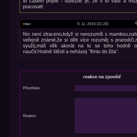
to časem přijde - důležité je, že ti to vadí a m
pracovat!
6
9. 11. 2016 (21:20)
milan
Nic není ztraceno,když si nerozumíš s mamkou,nahr
veřejně známé,že si děti více rozuměj s prarodiči,n
využij,máš věk akorát na to se toho hodně o
naučit.Hodně štěstí a neházej "flintu do žita".
reakce na zpověď
Přezdívka:
Reakce: