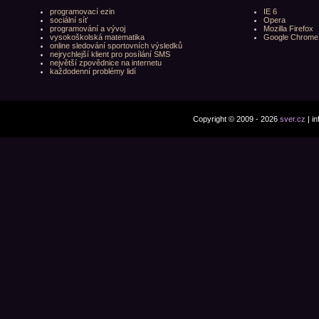
programovací ezin
IE 6
sociální síť
Opera
programování a vývoj
Mozilla Firefox
vysokoškolská matematika
Google Chrome
online sledování sportovních výsledků
nejrychlejší klient pro posílání SMS
největší zpovědnice na internetu
každodenní problémy lidí
Copyright © 2009 - 2026
sver.cz
| i