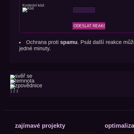
Kontrolní kód:
Ochrana proti
spamu
. Psát další reakce můž
jedné minuty.
1
2
3
zajímavé projekty
optimaliz