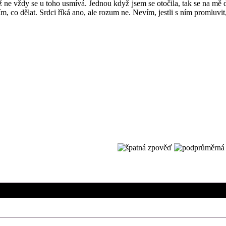
ne vždy se u toho usmívá. Jednou když jsem se otočila, tak se na mě dív
ím, co dělat. Srdci říká ano, ale rozum ne. Nevím, jestli s ním promluv
22. 11. 2013 (18:34)