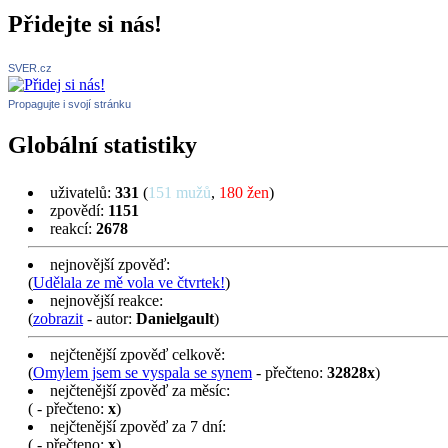
Přidejte si nás!
SVER.cz
Propagujte i svojí stránku
Globální statistiky
uživatelů:
331
(
151 mužů
,
180 žen
)
zpovědí:
1151
reakcí:
2678
nejnovější zpověď:
(
Udělala ze mě vola ve čtvrtek!
)
nejnovější reakce:
(
zobrazit
- autor:
Danielgault
)
nejčtenější zpověď celkově:
(
Omylem jsem se vyspala se synem
- přečteno:
32828x
)
nejčtenější zpověď za měsíc:
(
- přečteno:
x
)
nejčtenější zpověď za 7 dní:
(
- přečteno:
x
)