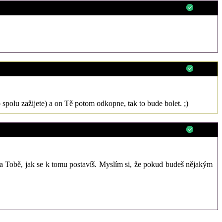
82.145.210.***
0
95.82.185.***
0
 spolu zažijete) a on Tě potom odkopne, tak to bude bolet. ;)
212.96.173.***
0
e na Tobě, jak se k tomu postavíš. Myslím si, že pokud budeš nějakým