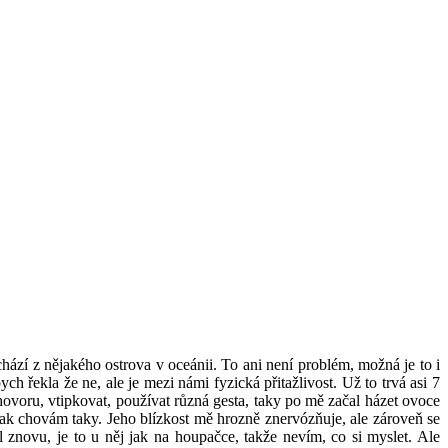
ochází z nějakého ostrova v oceánii. To ani není problém, možná je to i
 řekla že ne, ale je mezi námi fyzická přitažlivost. Už to trvá asi 7
hovoru, vtipkovat, používat různá gesta, taky po mě začal házet ovoce
 tak chovám taky. Jeho blízkost mě hrozně znervózňuje, ale zároveň se
znovu, je to u něj jak na houpačce, takže nevím, co si myslet. Ale