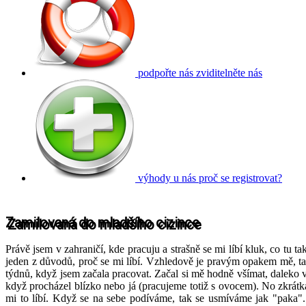
podpořte nás
zviditelněte nás
výhody u nás
proč se registrovat?
Zamilovaná do mladšího cizince
Právě jsem v zahraničí, kde pracuju a strašně se mi líbí kluk, co tu t
jeden z důvodů, proč se mi líbí. Vzhledově je pravým opakem mě, takž
týdnů, když jsem začala pracovat. Začal si mě hodně všímat, daleko v
když procházel blízko nebo já (pracujeme totiž s ovocem). No zkrátka
mi to líbí. Když se na sebe podíváme, tak se usmíváme jak "paka".