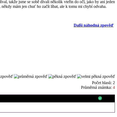
al, takže jsme se sobě dívali několik vteřin do očí, jako by ani jeden
it, někdy mám jen chuť ho začít líbat, ale k tomu mi chybí odvaha.
Další náhodná zpověď
Počet hlasů: 2
Průměrná známka:
4
213.226.230.***
0