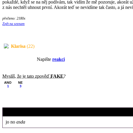
pokaždé, když se na něj podívám, tak vidím že mě pozoruje, akorát už 
z nás nechtěl uhnout první. Akorát teď se nevidíme tak často, a já nev
přečteno: 2180x
Zpět na seznam
Klarisa
(22)
Napište
reakci
Myslíš, že je tato zpověď
FAKE
?
ANO
NE
1
3
jono
jo no
asda