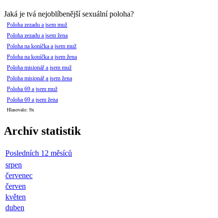
Jaká je tvá nejoblíbenější sexuální poloha?
Poloha zezadu a jsem muž
Poloha zezadu a jsem žena
Poloha na koníčka a jsem muž
Poloha na koníčka a jsem žena
Poloha misionář a jsem muž
Poloha misionář a jsem žena
Poloha 69 a jsem muž
Poloha 69 a jsem žena
Hlasovalo: 9x
Archív statistik
Posledních 12 měsíců
srpen
červenec
červen
květen
duben