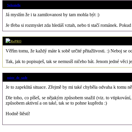
Solonielle
Já myslím že i ta zamilovanost by tam mohla být :)
Je třeba si rozmyslet zda hledáš vztah, nebo ti stačí románek. Pokud 
RePRO
Věřím tomu, že každý máte k sobě určité přitažlivosti. :) Neboj se o
Tak, jak to popisuješ, tak se nemusíš ničeho bát. Jenom jedné věci j
mistr_de_sade
Je to zapeklitá situace. Zřejmě by mi také chyběla odvaha k tomu ně
Dle toho, co píšeš, se nějakým způsobem snažil (viz. to vtipkování,
způsobem aktivní a on také, tak se to pohne kupředu :)
Hodně štěstí!