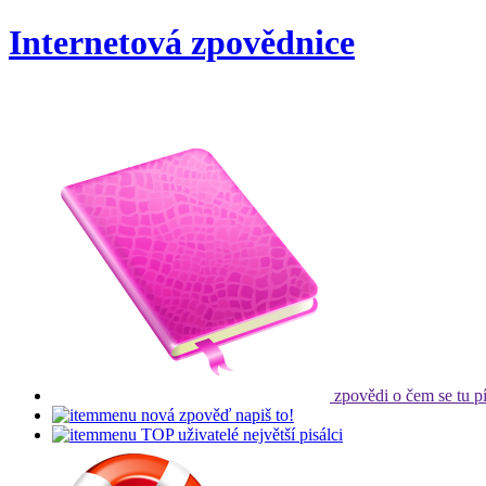
Internetová zpovědnice
zpovědi
o čem se tu p
nová zpověď
napiš to!
TOP uživatelé
největší pisálci