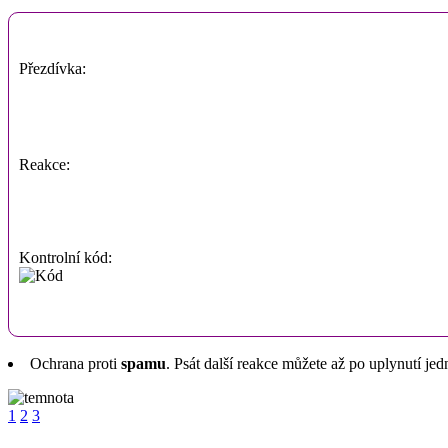
Přezdívka:
Reakce:
Kontrolní kód:
Ochrana proti
spamu
. Psát další reakce můžete až po uplynutí jed
1
2
3