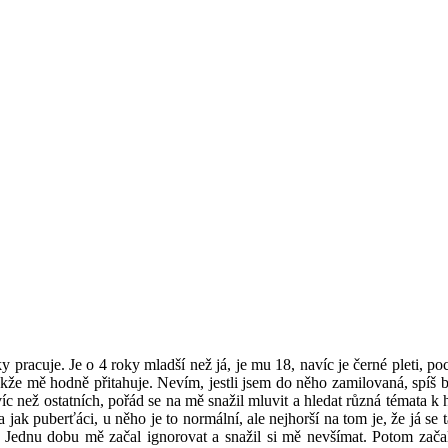
aky pracuje. Je o 4 roky mladší než já, je mu 18, navíc je černé pleti, p
e mě hodně přitahuje. Nevím, jestli jsem do něho zamilovaná, spíš bych
íc než ostatních, pořád se na mě snažil mluvit a hledat různá témata k 
 jak puberťáci, u něho je to normální, ale nejhorší na tom je, že já se
 Jednu dobu mě začal ignorovat a snažil si mě nevšímat. Potom začal 