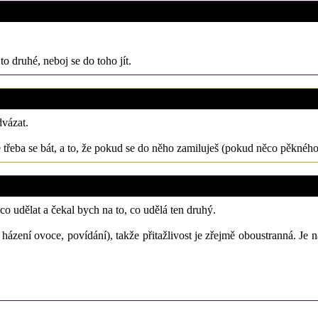
11. 12. 2011 (16:39)
to druhé, neboj se do toho jít.
10. 12. 2011 (20:07)
dvázat.
e třeba se bát, a to, že pokud se do něho zamiluješ (pokud něco pěkného
4. 12. 2011 (09:58)
co udělat a čekal bych na to, co udělá ten druhý.
 házení ovoce, povídání), takže přitažlivost je zřejmě oboustranná. J