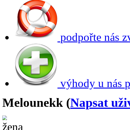
podpořte nás
z
výhody u nás
p
Melounekk (
Napsat uži