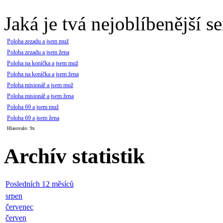
Jaká je tvá nejoblíbenější s
Poloha zezadu a jsem muž
Poloha zezadu a jsem žena
Poloha na koníčka a jsem muž
Poloha na koníčka a jsem žena
Poloha misionář a jsem muž
Poloha misionář a jsem žena
Poloha 69 a jsem muž
Poloha 69 a jsem žena
Hlasovalo: 9x
Archív statistik
Posledních 12 měsíců
srpen
červenec
červen