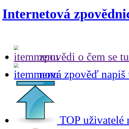
Internetová zpovědni
zpovědi
o čem se tu
nová zpověď
napiš 
TOP uživatelé