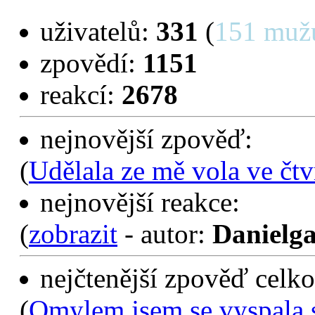
uživatelů:
331
(
151 muž
zpovědí:
1151
reakcí:
2678
nejnovější zpověď:
(
Udělala ze mě vola ve čtv
nejnovější reakce:
(
zobrazit
- autor:
Danielga
nejčtenější zpověď celko
(
Omylem jsem se vyspala 