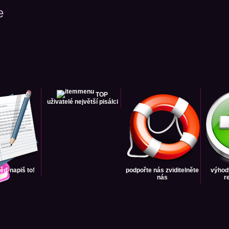
e
TOP
uživatelé
největší pisálci
věď
napiš to!
podpořte nás
zviditelněte
výhod
nás
r