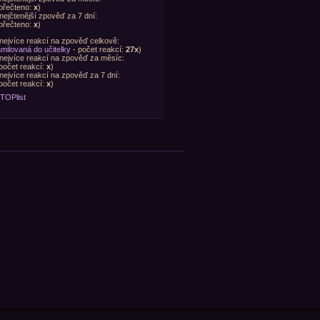
přečteno:
x
)
nejčtenější zpověď za 7 dní:
přečteno:
x
)
nejvíce reakcí na zpověď celkově:
milovaná do učitelky
- počet reakcí:
27x
)
nejvíce reakcí na zpověď za měsíc:
počet reakcí:
x
)
nejvíce reakcí na zpověď za 7 dní:
počet reakcí:
x
)