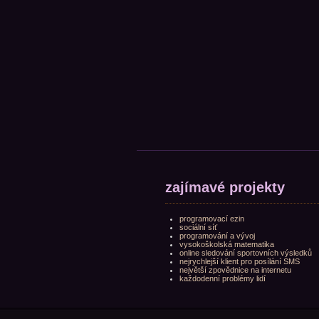
zajímavé projekty
programovací ezin
sociální síť
programování a vývoj
vysokoškolská matematika
online sledování sportovních výsledků
nejrychlejší klient pro posílání SMS
největší zpovědnice na internetu
každodenní problémy lidí