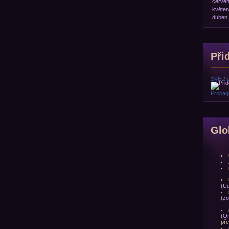
červe
květen
duben
Přid
SVER.
Propagu
Glo
(
Ud
(
zo
(
Om
pře