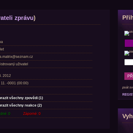
Při
ateli zprávu
)
na
let
ka.matrix@seznam.cz
istrovaný uživatel
4. 2012
 11. -0001 (00:00)
psát sv
REGIS
razit všechny zpovědi (1)
brazit všechny reakce (2)
dné: 0
Záporné: 0
Vyh