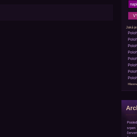
Jaká je
Polo
Poloh
Poloh
Poloh
Poloh
Poloh
Poloh
Poloh
Hlasov
Arch
Posled
srpen
červe