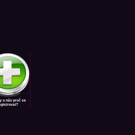
y u nás
proč se
egistrovat?