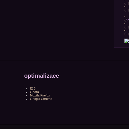
(
- 
(
- 
(
Za
(
- 
(
- 
optimalizace
IE 6
Opera
Mozilla Firefox
Google Chrome