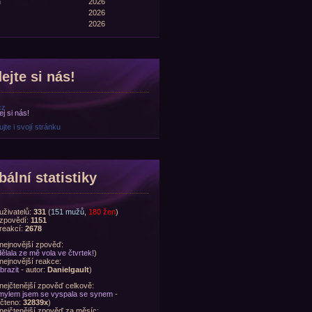
n
2026
2026
2026
ejte si nás!
cz
jte i svojí stránku
bální statistiky
uživatelů:
331
(
151 mužů
,
180 žen
)
zpovědí:
1151
reakcí:
2678
nejnovější zpověď:
ělala ze mě vola ve čtvrtek!
)
nejnovější reakce:
brazit
- autor:
Danielgault
)
nejčtenější zpověď celkově:
ylem jsem se vyspala se synem
-
čteno:
32839x
)
nejčtenější zpověď za měsíc: