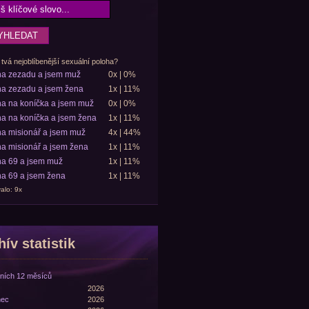
 tvá nejoblíbenější sexuální poloha?
ha zezadu a jsem muž
0x | 0%
a zezadu a jsem žena
1x | 11%
a na koníčka a jsem muž
0x | 0%
a na koníčka a jsem žena
1x | 11%
a misionář a jsem muž
4x | 44%
a misionář a jsem žena
1x | 11%
a 69 a jsem muž
1x | 11%
a 69 a jsem žena
1x | 11%
alo: 9x
ív statistik
ních 12 měsíců
2026
nec
2026