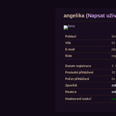
angelika (
Napsat uživ
Pohlaví
že
Věk
52 
E-mail
jit
Role
reg
Datum registrace
3. 
Poslední přihlášení
30.
Počet přihlášení
6x
Zpovědi
zob
Reakce
zo
Hodnocení reakcí
Kla