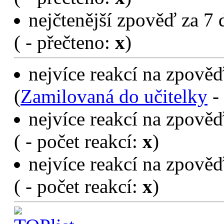
nejčtenější zpověď za 7 
(
- přečteno:
x
)
nejvíce reakcí na zpověď
(
Zamilovaná do učitelky
- 
nejvíce reakcí na zpověď
(
- počet reakcí:
x
)
nejvíce reakcí na zpověď
(
- počet reakcí:
x
)