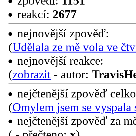
zpovědí:
1151
reakcí:
2677
nejnovější zpověď:
(
Udělala ze mě vola ve čtv
nejnovější reakce:
(
zobrazit
- autor:
TravisH
nejčtenější zpověď celko
(
Omylem jsem se vyspala 
nejčtenější zpověď za mě
(
- přečteno:
x
)