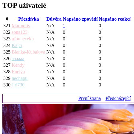
TOP uživatelé
#
Přezdívka
Důvěra
Napsáno zpovědí
Napsáno reakcí
321
Marmoris
N/A
1
0
322
sona123
N/A
0
0
323
ufouneceku
N/A
0
0
324
Kajci
N/A
0
0
325
Blanka-Kubalova
N/A
0
0
326
aaaaaa
N/A
0
0
327
Kendy
N/A
0
0
328
Enelya
N/A
0
0
329
nechapu
N/A
0
0
330
Jiri730
N/A
0
0
První strana
Předcházející