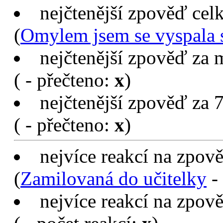
nejčtenější zpověď cel
(
Omylem jsem se vyspala 
nejčtenější zpověď za 
(
- přečteno:
x
)
nejčtenější zpověď za 7
(
- přečteno:
x
)
nejvíce reakcí na zpov
(
Zamilovaná do učitelky
- 
nejvíce reakcí na zpov