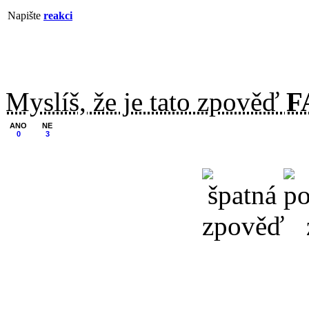
Napište
reakci
Myslíš, že je tato zpověď
F
ANO
NE
0
3