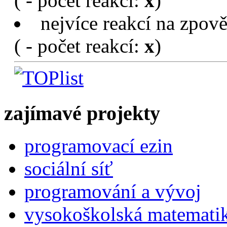
(
- počet reakcí:
x
)
nejvíce reakcí na zpově
(
- počet reakcí:
x
)
zajímavé projekty
programovací ezin
sociální síť
programování a vývoj
vysokoškolská matemati