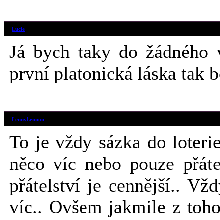
3. 1. 2012 (11:
Lucie
Já bych taky do žádného v
první platonická láska tak bo
26. 7. 2011 (18
LennyLennon
To je vždy sázka do loterie,
něco víc nebo pouze přátel
přátelství je cennější.. V
víc.. Ovšem jakmile z toh