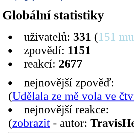
Globální statistiky
uživatelů:
331
(
151 mu
zpovědí:
1151
reakcí:
2677
nejnovější zpověď:
(
Udělala ze mě vola ve čtv
nejnovější reakce:
(
zobrazit
- autor:
TravisH