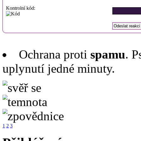
Kontrolní kód:
Ochrana proti
spamu
. P
uplynutí jedné minuty.
1
2
3