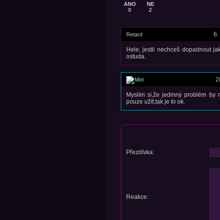
ANO
NE
0
2
6.
Retard
Hele, jestli nechceš dopadnout ja
ostuda.
2
Miri
Myslím si,že jedinný problém by n
pouze užít,tak je to ok.
Přezdívka:
Reakce: