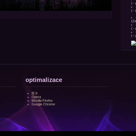
(
- 
(
- 
(
Za
(
- 
(
- 
optimalizace
IE 6
Opera
Mozilla Firefox
Google Chrome