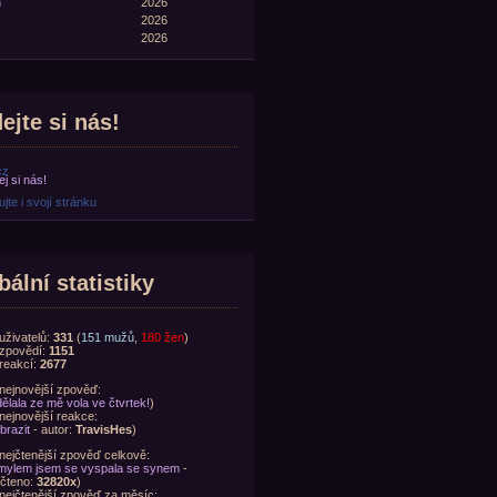
n
2026
2026
2026
ejte si nás!
cz
jte i svojí stránku
bální statistiky
uživatelů:
331
(
151 mužů
,
180 žen
)
zpovědí:
1151
reakcí:
2677
nejnovější zpověď:
ělala ze mě vola ve čtvrtek!
)
nejnovější reakce:
brazit
- autor:
TravisHes
)
nejčtenější zpověď celkově:
ylem jsem se vyspala se synem
-
čteno:
32820x
)
nejčtenější zpověď za měsíc: