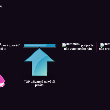
e
nová zpověď
podpořte
iš to!
nás
zviditelněte nás
nás
pro
TOP uživatelé
největší
pisálci