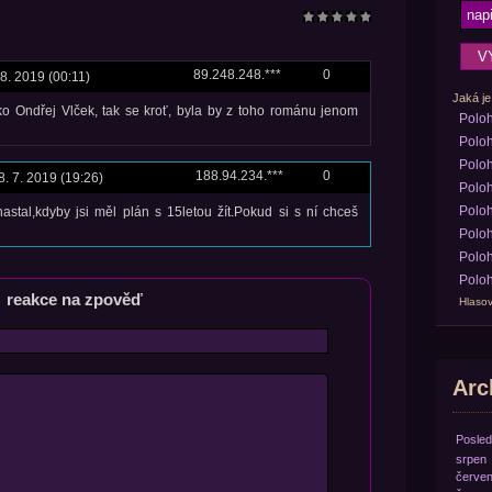
89.248.248.***
0
 8. 2019 (00:11)
Jaká je
ko Ondřej Vlček, tak se kroť, byla by z toho románu jenom
Polo
Poloh
Poloh
188.94.234.***
0
8. 7. 2019 (19:26)
Poloh
Poloh
astal,kdyby jsi měl plán s 15letou žít.Pokud si s ní chceš
Poloh
Poloh
Poloh
reakce na zpověď
Hlasov
Arch
Posled
srpen
červe