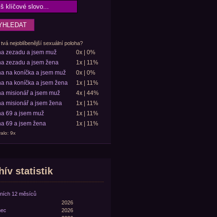
 tvá nejoblíbenější sexuální poloha?
ha zezadu a jsem muž
0x | 0%
a zezadu a jsem žena
1x | 11%
a na koníčka a jsem muž
0x | 0%
a na koníčka a jsem žena
1x | 11%
a misionář a jsem muž
4x | 44%
a misionář a jsem žena
1x | 11%
a 69 a jsem muž
1x | 11%
a 69 a jsem žena
1x | 11%
alo: 9x
ív statistik
ních 12 měsíců
2026
nec
2026