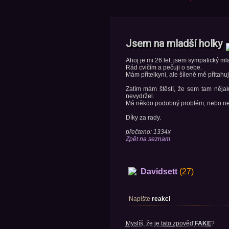
Jsem na mladší holky
Ahoj je mi 26 let, jsem sympatický m
Rád cvičím a pečuji o sebe.
Mám přítelkyni, ale šíleně mě přitahuj
Zatím mám štěstí, že sem tam nějak
nevydržel.
Má někdo podobný problém, nebo nevím
Díky za rady.
přečteno: 1334x
Zpět na seznam
Davidsett
(27)
Napište
reakci
Myslíš, že je tato zpověď
FAKE
?