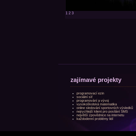
1
2
3
zajímavé projekty
programovací ezin
sociální síť
programování a vývoj
vysokoškolská matematika
online sledování sportovních výsledků
nejrychlejší klient pro posílání SMS
největší zpovědnice na internetu
každodenní problémy lidí