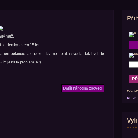
Při
ladý muž.
í studentky kolem 15 let.
á jen pokujuje, ale pokud by mě nějaká svedla, tak bych to
 jestli to problém je :)
Další náhodná zpověď
psát sv
REGIS
Vyh