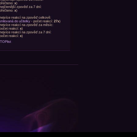
přečteno:
x
)
nejčtenější zpověď za 7 dní:
přečteno:
x
)
nejvíce reakcí na zpověď celkově:
milovaná do učitelky
- počet reakcí:
27x
)
nejvíce reakcí na zpověď za měsíc:
počet reakcí:
x
)
nejvíce reakcí na zpověď za 7 dní:
počet reakcí:
x
)