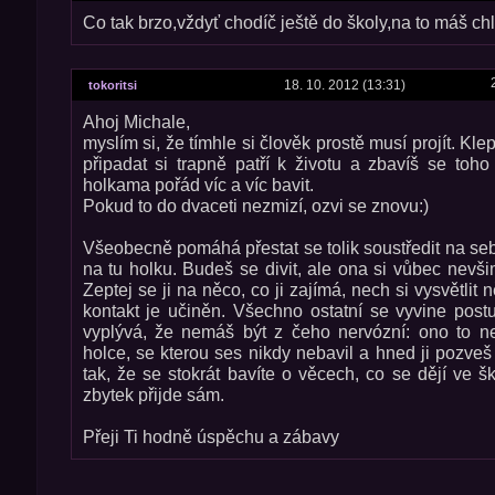
Co tak brzo,vždyť chodíč ještě do školy,na to máš ch
18. 10. 2012 (13:31)
tokoritsi
Ahoj Michale,
myslím si, že tímhle si člověk prostě musí projít. Kle
připadat si trapně patří k životu a zbavíš se toh
holkama pořád víc a víc bavit.
Pokud to do dvaceti nezmizí, ozvi se znovu:)
Všeobecně pomáhá přestat se tolik soustředit na seb
na tu holku. Budeš se divit, ale ona si vůbec nevši
Zeptej se ji na něco, co ji zajímá, nech si vysvětlit 
kontakt je učiněn. Všechno ostatní se vyvine post
vyplývá, že nemáš být z čeho nervózní: ono to ne
holce, se kterou ses nikdy nebavil a hned ji pozveš
tak, že se stokrát bavíte o věcech, co se dějí ve š
zbytek přijde sám.
Přeji Ti hodně úspěchu a zábavy