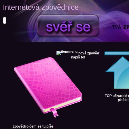
Internetová zpovědnice
nová zpověď
napiš to!
TOP uživatelé
pisálci
zpovědi
o čem se tu píše