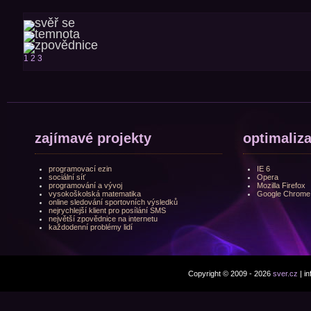
1
2
3
zajímavé projekty
optimaliz
programovací ezin
IE 6
sociální síť
Opera
programování a vývoj
Mozilla Firefox
vysokoškolská matematika
Google Chrome
online sledování sportovních výsledků
nejrychlejší klient pro posílání SMS
největší zpovědnice na internetu
každodenní problémy lidí
Copyright © 2009 - 2026
sver.cz
| i