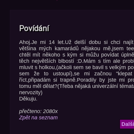
Povídání
Ahoj.Je mi 14 let.Už delší dobu si chci najít
většina mých kamarádů nějakou mě,jsem tee
chtěl mít někoho s kým si můžu povídat úplně
těch největších blbostí :D.Mám s tím ale pro
mluvit s holkou,(ačkoli sem se bavil s velkým p
sem že to ustoupí),se mi začnou "klepat
říct,připadám si trapně.Poradily by jste mi p
tomu měl dělat?(Třeba nějaká univerzální témat
nervozity)
Děkuju.
přečteno: 2080x
Zpět na seznam
Dalš