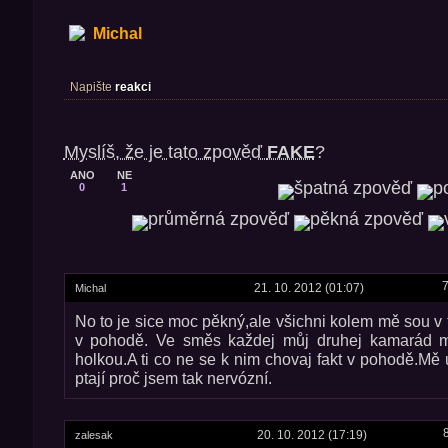
Michal
Napište
reakci
Myslíš, že je tato zpověď
FAKE
?
ANO
NE
0
1
7
21. 10. 2012 (01:07)
Michal
No to je sice moc pěkný,ale všichni kolem mě sou v
v pohodě. Ve směs každej můj druhej kamarád m
holkou.A ti co ne se k nim chovaj fakt v pohodě.Mě
ptají proč jsem tak nervózní.
20. 10. 2012 (17:19)
zalesak