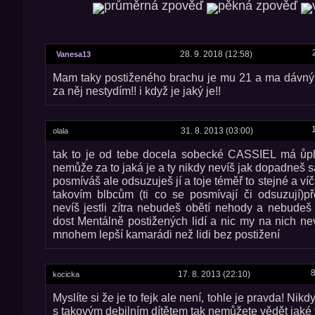
28. 9. 2018 (12:58)
Vanesa13
Mam taky postiženého brachu je mu 21 a ma dávný
za něj nestydím!! i když je jaký je!!
31. 8. 2013 (03:00)
olala
tak to je od tebe docela sobecké CASSIEL má ůp
nemůže za to jaká je a ty nikdy nevíš jak dopadneš 
posmíváš ale odsuzuješ jí a toje téměř to stejné a víč
takovím blbcům (ti co se posmívají či odsuzují)př
nevíš jestli zítra nebudeš obětí nehody a nebudeš
dost Mentálně postižených lidí a nic my na nich nev
mnohem lepší kamarádi než lidi bez postižení
8
17. 8. 2013 (22:10)
kocicka
Myslíte si že je to fejk ale není, tohle je pravda! Nikd
s takovým debilním dítětem tak nemůžete vědět jaké to je!