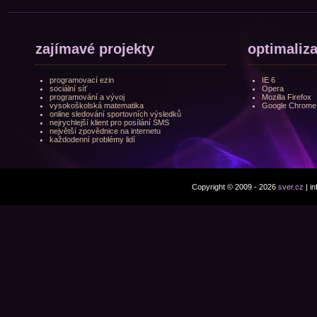
zajímavé projekty
optimaliz
programovací ezin
IE 6
sociální síť
Opera
programování a vývoj
Mozilla Firefox
vysokoškolská matematika
Google Chrome
online sledování sportovních výsledků
nejrychlejší klient pro posílání SMS
největší zpovědnice na internetu
každodenní problémy lidí
Copyright © 2009 - 2026
sver.cz
| i