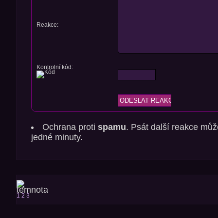
Reakce:
Kontrolní kód:
Ochrana proti
spamu
. Psát další reakce můž
jedné minuty.
1
2
3