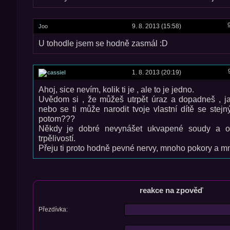
9. 8. 2013 (15:58)
Joo
U tohodle jsem se hodně zasmál :D
1. 8. 2013 (20:19)
cassiel
Ahoj, sice nevím, kolik ti je , ale to je jedno.
Uvědom si , že můžeš utrpět úraz a dopadneš , j
nebo se ti může narodit tvoje vlastní dítě se stej
potom???
Někdy je dobré nevynášet ukvapené soudy a o
trpělivostí.
Přeju ti proto hodně pevné nervy, mnoho pokory a mno
reakce na zpověď
Přezdívka: