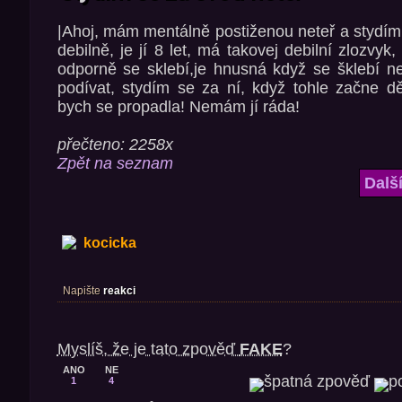
|Ahoj, mám mentálně postiženou neteř a stydím
debilně, je jí 8 let, má takovej debilní zlozv
odporně se sklebí,je hnusná když se šklebí n
podívat, stydím se za ní, když tohle začne dě
bych se propadla! Nemám jí ráda!
přečteno: 2258x
Zpět na seznam
Dalš
kocicka
Napište
reakci
Myslíš, že je tato zpověď
FAKE
?
ANO
NE
1
4