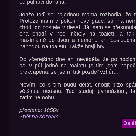
od půlnoci do rána.
Jenže teď se najednou máma rozhodla, že tá
Protože mám v pokoji nový gauč, spí na něm
chodí do postele v deset. Já jsem se přesunul
ona chodí v noci někdy na toaletu a tak
maximálně do dvou a nemohu ani poslouchat
náhodou na toaletu. Takže hraji hry.
Do včerejšího dne ani nevěděla, že po nocích
asi v půl jedné na toaletu (s tím jsem nepočí
překvapená, že jsem "tak pozdě" vzhůru.
Nevím, co s tím budu dělat, chodit brzo spá
většinou neusnu. Teď studuji gymnázium, ta
zatím nemohu.
přečteno: 1856x
Zpět na seznam
Dalš