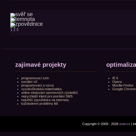
1
2
3
zajímavé projekty
optimaliz
programovací ezin
IE 6
sociální síť
Opera
programování a vývoj
Mozilla Firefox
vysokoškolská matematika
Google Chrome
online sledování sportovních výsledků
nejrychlejší klient pro posílání SMS
největší zpovědnice na internetu
každodenní problémy lidí
Copyright © 2009 - 2026
sver.cz
| i