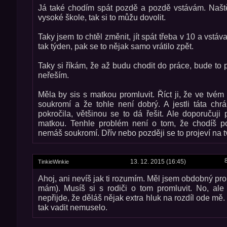
Já také chodím spát pozdě a pozdě vstávám. Naště
vysoké škole, tak si to můžu dovolit.
Taky jsem to chtěl změnit, jít spát třeba v 10 a vstáva
tak týden, pak se to nějak samo vrátilo zpět.
Taky si říkám, že až budu chodit do práce, bude to 
neřeším.
Měla by sis s matkou promluvit. Říct ji, že ve tvém
soukromí a že tohle není dobrý. A jestli táta ch
pokročila, většinou se to dá řešit. Ale doporučuji 
matkou. Tenhle problém není o tom, že chodíš p
nemáš soukromí. Dřív nebo později se to projeví na t
13. 12. 2015 (16:45)
TinkieWinkie
Ahoj, ani nevíš jak ti rozumím. Měl jsem obdobný pr
mám). Musíš si s rodiči o tom promluvit. No, ale
nepřijde, že děláš nějak extra hluk na rozdíl ode mě.
tak vadit nemuselo.