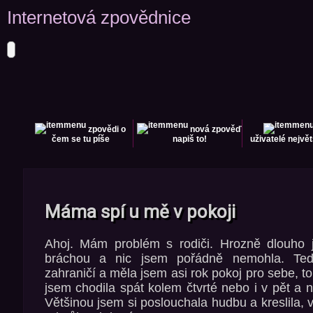
Internetová zpovědnice
zpovědi
o
nová zpověď
čem se tu píše
napiš to!
uživatelé
největ
Máma spí u mě v pokoji
Ahoj. Mám problém s rodiči. Hrozně dlouho 
bráchou a nic jsem pořádně nemohla. Teď
zahraničí a měla jsem asi rok pokoj pro sebe, to
jsem chodila spát kolem čtvrté nebo i v pět a n
Většinou jsem si poslouchala hudbu a kreslila, v