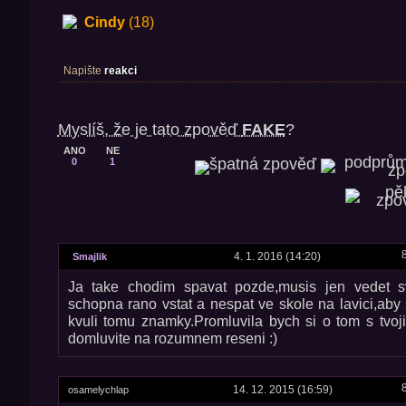
Cindy
(18)
Napište
reakci
Myslíš, že je tato zpověď
FAKE
?
ANO
NE
0
1
4. 1. 2016 (14:20)
Smajlik
Ja take chodim spavat pozde,musis jen vedet s
schopna rano vstat a nespat ve skole na lavici,aby 
kvuli tomu znamky.Promluvila bych si o tom s tvoj
domluvite na rozumnem reseni :)
14. 12. 2015 (16:59)
osamelychlap